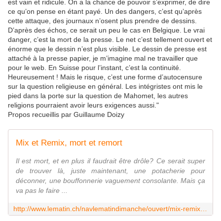
est vain et ridicule. On a la chance de pouvoir s’exprimer, de dire
ce qu’on pense en étant payé. Un des dangers, c’est qu’après
cette attaque, des journaux n’osent plus prendre de dessins.
D’après des échos, ce serait un peu le cas en Belgique. Le vrai
danger, c’est la mort de la presse. Le net c’est tellement ouvert et
énorme que le dessin n’est plus visible. Le dessin de presse est
attaché à la presse papier, je m’imagine mal ne travailler que
pour le web. En Suisse pour l’instant, c’est la continuité.
Heureusement ! Mais le risque, c’est une forme d’autocensure
sur la question religieuse en général. Les intégristes ont mis le
pied dans la porte sur la question de Mahomet, les autres
religions pourraient avoir leurs exigences aussi."
Propos recueillis par Guillaume Doizy
Mix et Remix, mort et remort
Il est mort, et en plus il faudrait être drôle? Ce serait super
de trouver là, juste maintenant, une potacherie pour
déconner, une bouffonnerie vaguement consolante. Mais ça
va pas le faire ...
http://www.lematin.ch/navlematindimanche/ouvert/mix-remix-mort-remort/story/11820043