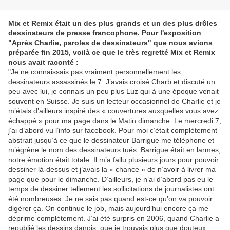
Mix et Remix était un des plus grands et un des plus drôles
dessinateurs de presse francophone. Pour l'exposition
"Après Charlie, paroles de dessinateurs" que nous avions
préparée fin 2015, voilà ce que le très regretté Mix et Remix
nous avait raconté :
"Je ne connaissais pas vraiment personnellement les
dessinateurs assassinés le 7. J’avais croisé Charb et discuté un
peu avec lui, je connais un peu plus Luz qui à une époque venait
souvent en Suisse. Je suis un lecteur occasionnel de Charlie et je
m’étais d’ailleurs inspiré des « couvertures auxquelles vous avez
échappé » pour ma page dans le Matin dimanche. Le mercredi 7,
j’ai d’abord vu l’info sur facebook. Pour moi c’était complètement
abstrait jusqu’à ce que le dessinateur Barrigue me téléphone et
m’égrène le nom des dessinateurs tués. Barrigue était en larmes,
notre émotion était totale. Il m’a fallu plusieurs jours pour pouvoir
dessiner là-dessus et j’avais la « chance » de n’avoir à livrer ma
page que pour le dimanche. D’ailleurs, je n’ai d’abord pas eu le
temps de dessiner tellement les sollicitations de journalistes ont
été nombreuses. Je ne sais pas quand est-ce qu’on va pouvoir
digérer ça. On continue le job, mais aujourd’hui encore ça me
déprime complètement. J’ai été surpris en 2006, quand Charlie a
republié les dessins danois, que je trouvais plus que douteux,