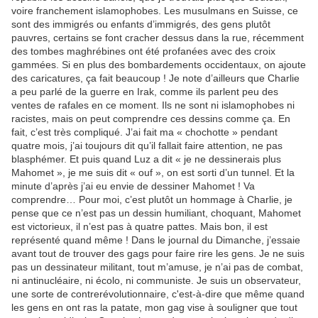
voire franchement islamophobes. Les musulmans en Suisse, ce
sont des immigrés ou enfants d’immigrés, des gens plutôt
pauvres, certains se font cracher dessus dans la rue, récemment
des tombes maghrébines ont été profanées avec des croix
gammées. Si en plus des bombardements occidentaux, on ajoute
des caricatures, ça fait beaucoup ! Je note d’ailleurs que Charlie
a peu parlé de la guerre en Irak, comme ils parlent peu des
ventes de rafales en ce moment. Ils ne sont ni islamophobes ni
racistes, mais on peut comprendre ces dessins comme ça. En
fait, c’est très compliqué. J’ai fait ma « chochotte » pendant
quatre mois, j’ai toujours dit qu’il fallait faire attention, ne pas
blasphémer. Et puis quand Luz a dit « je ne dessinerais plus
Mahomet », je me suis dit « ouf », on est sorti d’un tunnel. Et la
minute d’après j’ai eu envie de dessiner Mahomet ! Va
comprendre… Pour moi, c’est plutôt un hommage à Charlie, je
pense que ce n’est pas un dessin humiliant, choquant, Mahomet
est victorieux, il n’est pas à quatre pattes. Mais bon, il est
représenté quand même ! Dans le journal du Dimanche, j’essaie
avant tout de trouver des gags pour faire rire les gens. Je ne suis
pas un dessinateur militant, tout m’amuse, je n’ai pas de combat,
ni antinucléaire, ni écolo, ni communiste. Je suis un observateur,
une sorte de contrerévolutionnaire, c'est-à-dire que même quand
les gens en ont ras la patate, mon gag vise à souligner que tout