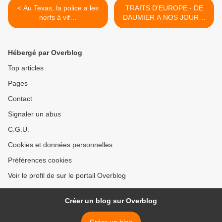
< Au Texas, la police a les
TRAITS D'EUROPE - DE
nerfs à vif…
DAUMIER A NOS JOURS,
une exposition itinérante à
imprimer >
Hébergé par Overblog
Top articles
Pages
Contact
Signaler un abus
C.G.U.
Cookies et données personnelles
Préférences cookies
Voir le profil de sur le portail Overblog
Créer un blog sur Overblog