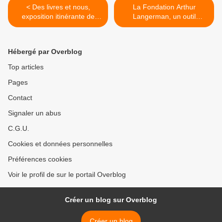
< Des livres et nous,
La Fondation Arthur
exposition itinérante de
Langerman, un outil
dessins
scientifique et pédagogique
sur les formes visuelles de
l'antisémitisme >
Hébergé par Overblog
Top articles
Pages
Contact
Signaler un abus
C.G.U.
Cookies et données personnelles
Préférences cookies
Voir le profil de sur le portail Overblog
Créer un blog sur Overblog
Créer un blog