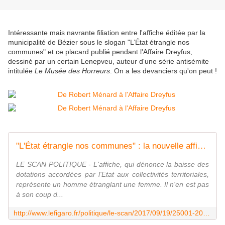
Intéressante mais navrante filiation entre l'affiche éditée par la
municipalité de Bézier sous le slogan "L’État étrangle nos
communes" et ce placard publié pendant l'Affaire Dreyfus,
dessiné par un certain Lenepveu, auteur d'une série antisémite
intitulée
Le Musée des Horreurs
. On a les devanciers qu'on peut !
"L'État étrangle nos communes" : la nouvelle affiche polémique de Ménard à Béziers
LE SCAN POLITIQUE - L'affiche, qui dénonce la baisse des
dotations accordées par l'Etat aux collectivités territoriales,
représente un homme étranglant une femme. Il n'en est pas
à son coup d...
http://www.lefigaro.fr/politique/le-scan/2017/09/19/25001-20170919ARTFIG00188-l-etat-etrangle-nos-communes-la-nouvelle-affiche-polemique-de-menard-a-beziers.php