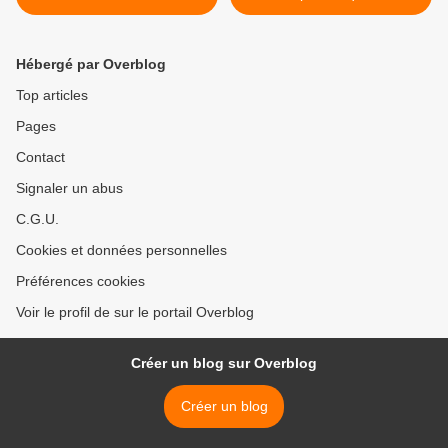
Martel
jeu des racistes", de Charb,
par Gérald Dumont :
nouvelles dates >
Hébergé par Overblog
Top articles
Pages
Contact
Signaler un abus
C.G.U.
Cookies et données personnelles
Préférences cookies
Voir le profil de sur le portail Overblog
Créer un blog sur Overblog
Créer un blog