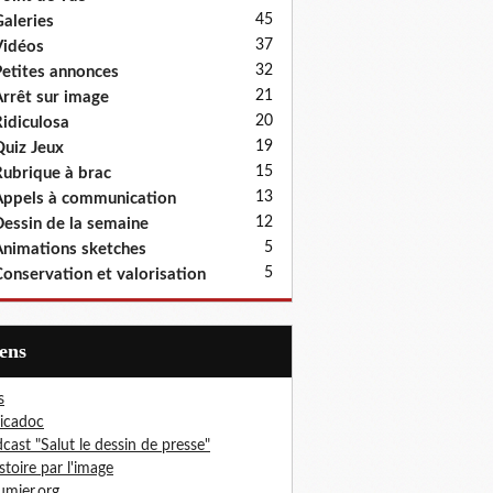
45
aleries
37
idéos
32
etites annonces
21
rrêt sur image
20
idiculosa
19
uiz Jeux
15
ubrique à brac
13
ppels à communication
12
essin de la semaine
5
nimations sketches
5
onservation et valorisation
iens
s
icadoc
cast "Salut le dessin de presse"
istoire par l'image
mier.org