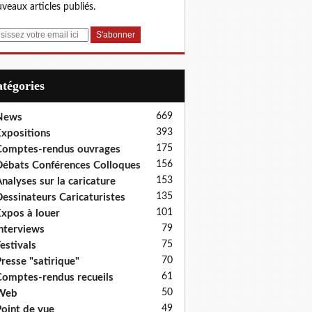
veaux articles publiés.
Catégories
669
News
393
xpositions
175
omptes-rendus ouvrages
156
ébats Conférences Colloques
153
nalyses sur la caricature
135
essinateurs Caricaturistes
101
xpos à louer
79
nterviews
75
estivals
70
resse "satirique"
61
omptes-rendus recueils
50
Web
49
oint de vue