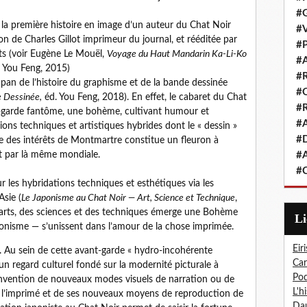
#G
 la première histoire en image d’un auteur du Chat Noir
#V
 de Charles Gillot imprimeur du journal, et rééditée par
#P
ts (voir Eugène Le Mouël,
Voyage du Haut Mandarin Ka-Li-Ko
#A
. You Feng, 2015)
#R
pan de l’histoire du graphisme et de la bande dessinée
#Q
e Dessinée,
éd. You Feng, 2018). En effet, le cabaret du Chat
#R
t-garde fantôme, une bohème, cultivant humour et
#A
ions techniques et artistiques hybrides dont le « dessin »
#D
e des intérêts de Montmartre constitue un fleuron à
 et par là même mondiale.
#A
#C
r les hybridations techniques et esthétiques via les
Asie (
Le Japonisme au Chat Noir — Art, Science et Technique
,
 arts, des sciences et des techniques émerge une Bohème
L
aponisme — s’unissent dans l’amour de la chose imprimée.
Eiri
. Au sein de cette avant-garde « hydro-incohérente
Car
un regard culturel fondé sur la modernité picturale à
Pod
’invention de nouveaux modes visuels de narration ou de
L'h
e l’imprimé et de ses nouveaux moyens de reproduction de
Dau