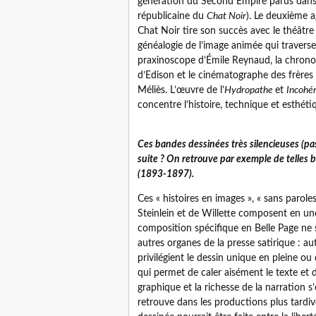
génération du Second Empire parus dans 
républicaine du
Chat Noir
). Le deuxième a
Chat Noir tire son succès avec le théâtre
généalogie de l’image animée qui traverse
praxinoscope d’Émile Reynaud, la chrono
d’Edison et le cinématographe des frères
Méliès. L’œuvre de l’
Hydropathe
et
Incohé
concentre l’histoire, technique et esthét
Ces bandes dessinées très silencieuses (pa
suite ? On retrouve par exemple de telles 
(1893-1897).
Ces « histoires en images », « sans parol
Steinlein et de Willette composent en u
composition spécifique en Belle Page ne s
autres organes de la presse satirique : a
privilégient le dessin unique en pleine ou 
qui permet de caler aisément le texte et d
graphique et la richesse de la narration 
retrouve dans les productions plus tardi