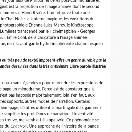
les journaux de Philipon et celles post-communarde et
gent est la projection de l’image animée dont le second
 d’ombres d’Henri Rivière. L’on retrouve toute une
 le Chat Noir : la lanterne magique, les évolutions du
photographie d’Étienne-Jules Marey, le Kinétoscope
 Lumières transcendé par le « cinémagicien » Georges
rent
Émile Cohl, de la caricature à l’image animée,
ique, de « l’avant-garde hydro-incohérente chatnoiresque ».
s ou très peu de texte) imposent-elles un genre durable par la
bandes dessinées dans la très antisémite
Libre parole illustrée
es » ou « sans légendes » pour reprendre les expressions de
ne page un mimodrame. Force est de constater que la
’est pas imposée majoritairement, loin s’en faut, aux
utres supports, autres modes de narration. Certains
demi-page, d’autres utilisent la martingale du « gaufrier »
e simplifier les problèmes de narration. L’inventivité
s’en trouve, me semble-t-il, appauvrie. Ce phénomène se
ves du
Chat Noir
. Une approche de l’histoire de la bande