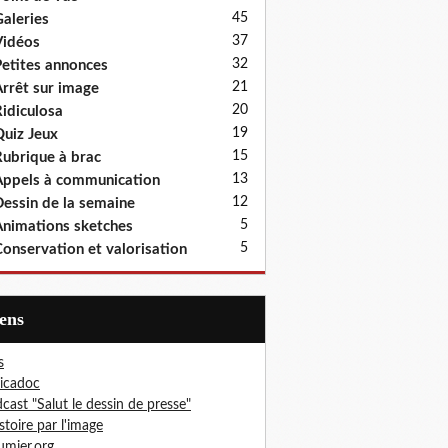
45
aleries
37
idéos
32
etites annonces
21
rrêt sur image
20
idiculosa
19
uiz Jeux
15
ubrique à brac
13
ppels à communication
12
essin de la semaine
5
nimations sketches
5
onservation et valorisation
iens
s
icadoc
cast "Salut le dessin de presse"
istoire par l'image
mier.org