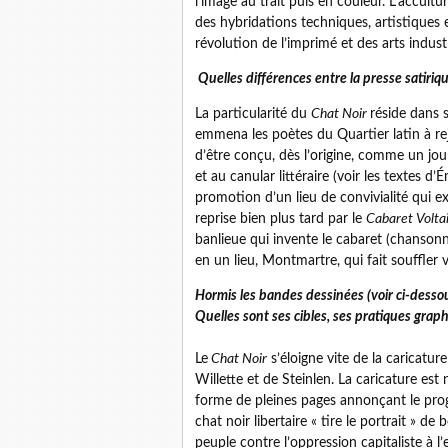
l’image au trait puis en couleur. L’accult
des hybridations techniques, artistiques 
révolution de l’imprimé et des arts industri
Quelles différences entre la presse satiriqu
La particularité du
Chat Noir
réside dans 
emmena les poètes du Quartier latin à rejo
d’être conçu, dès l’origine, comme un journa
et au canular littéraire (voir les textes d
promotion d’un lieu de convivialité qui 
reprise bien plus tard par le
Cabaret Volta
banlieue qui invente le cabaret (chanson
en un lieu, Montmartre, qui fait souffler ve
Hormis les bandes dessinées (voir ci-dessous),
Quelles sont ses cibles, ses pratiques grap
Le
Chat Noir
s’éloigne vite de la caricatu
Willette et de Steinlen. La caricature e
forme de pleines pages annonçant le pro
chat noir libertaire « tire le portrait » d
peuple contre l’oppression capitaliste à l