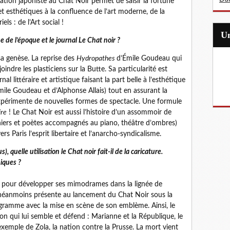
uration japoniste au Chat Noir permet de saisir la fortune
et esthétiques à la confluence de l’art moderne, de la
els : de l’Art social !
e de l’époque et le journal Le Chat noir ?
sa genèse. La reprise des
Hydropathes
d’Émile Goudeau qui
indre les plasticiens sur la Butte. Sa particularité est
l littéraire et artistique faisant la part belle à l’esthétique
’Émile Goudeau et d’Alphonse Allais) tout en assurant la
expérimente de nouvelles formes de spectacle. Une formule
ire
! Le Chat Noir est aussi l’histoire d’un assommoir de
niers et poètes accompagnés au piano, théâtre d’ombres)
rs Paris l’esprit libertaire et l’anarcho-syndicalisme.
 quelle utilisation le Chat noir fait-il de la caricature.
hiques ?
re pour développer ses mimodrames dans la lignée de
st néanmoins présente au lancement du Chat Noir sous la
gramme avec la mise en scène de son emblème. Ainsi, le
e bon qui lui semble et défend : Marianne et la République, le
’exemple de Zola, la nation contre la Prusse. La mort vient