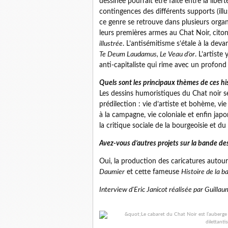
dessinée pourrait être faite entre la libe
contingences des différents supports (illu
ce genre se retrouve dans plusieurs organe
leurs premières armes au Chat Noir, cito
illustrée
. L’antisémitisme s’étale à la deva
Te Deum Laudamus, Le Veau d’or
. L’artist
anti-capitaliste qui rime avec un profond
Quels sont les principaux thèmes de ces hi
Les dessins humoristiques du Chat noir s
prédilection : vie d’artiste et bohème, vie 
à la campagne, vie coloniale et enfin jap
la critique sociale de la bourgeoisie et du
Avez-vous d’autres projets sur la bande des
Oui, la production des caricatures autou
Daumier
et cette fameuse
Histoire de la b
Interview d'Eric Janicot réalisée par Guilla