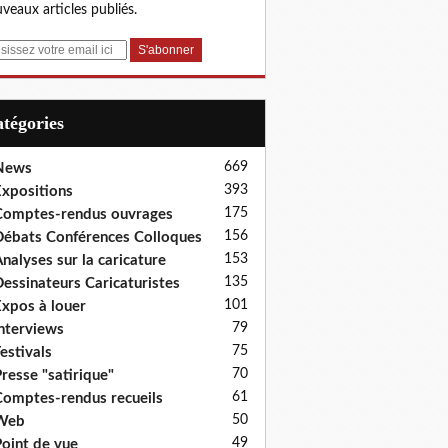
veaux articles publiés.
Catégories
669
News
393
xpositions
175
omptes-rendus ouvrages
156
ébats Conférences Colloques
153
nalyses sur la caricature
135
essinateurs Caricaturistes
101
xpos à louer
79
nterviews
75
estivals
70
resse "satirique"
61
omptes-rendus recueils
50
Web
49
oint de vue