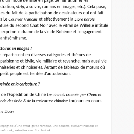
rté d’un mode de mise en page, de narration et les
stration,
strip
, à suivre, romans en images, etc.). Cela posé,
s du fait de la participation de dessinateurs qui ont fait
ns Le
Courrier Français
et effectivement la
Libre parole
nture du second Chat Noir avec le vitrail de Willette intitulé
e y exprime le drame de la vie de Bohème et l’engagement
 antisémitisme.
stoires en images ?
e répartissent en diverses catégories et thèmes de
parisienne et idylle, vie militaire et revanche, mais aussi vie
onaiseries et chinoiseries. Autant de tableaux de mœurs où
 petit peuple est teintée d’autodérision.
sinée et la caricature ?
r de l’Expédition de Chine
Les chinois croqués par Cham et
ande dessinée & de la caricature chinoise
toujours en cours.
ume Doizy