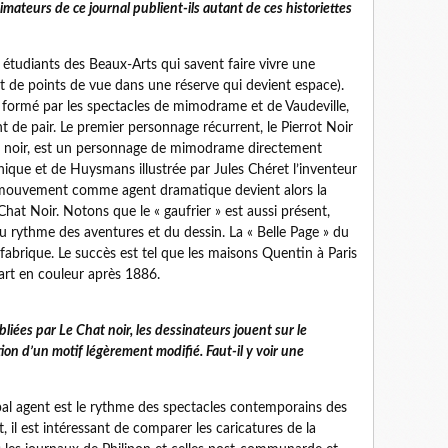
imateurs de ce journal publient-ils autant de ces historiettes
s étudiants des Beaux-Arts qui savent faire vivre une
et de points de vue dans une réserve qui devient espace).
i formé par les spectacles de mimodrame et de Vaudeville,
 de pair. Le premier personnage récurrent, le Pierrot Noir
 noir, est un personnage de mimodrame directement
que et de Huysmans illustrée par Jules Chéret l’inventeur
 du mouvement comme agent dramatique devient alors la
at Noir. Notons que le « gaufrier » est aussi présent,
u rythme des aventures et du dessin. La « Belle Page » du
fabrique. Le succès est tel que les maisons Quentin à Paris
 part en couleur après 1886.
es par Le Chat noir, les dessinateurs jouent sur le
on d’un motif légèrement modifié. Faut-il y voir une
l agent est le rythme des spectacles contemporains des
 il est intéressant de comparer les caricatures de la