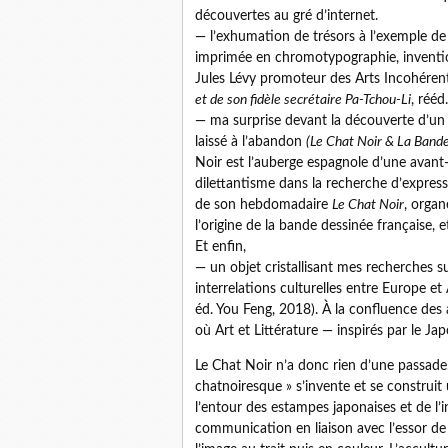
découvertes au gré d’internet.
— l’exhumation de trésors à l’exemple de
imprimée en chromotypographie, invention
Jules Lévy promoteur des Arts Incohéren
et de son fidèle secrétaire Pa-Tchou-Li
, rééd
— ma surprise devant la découverte d’un 
laissé à l’abandon
(Le Chat Noir & La Band
Noir est l’auberge espagnole d’une avan
dilettantisme dans la recherche d’express
de son hebdomadaire
Le Chat Noir
, organ
l’origine de la bande dessinée française,
Et enfin,
— un objet cristallisant mes recherches su
interrelations culturelles entre Europe et 
éd. You Feng, 2018). À la confluence des
où Art et Littérature — inspirés par le J
Le Chat Noir n’a donc rien d’une passade
chatnoiresque » s’invente et se construit 
l’entour des estampes japonaises et de l
communication en liaison avec l’essor d