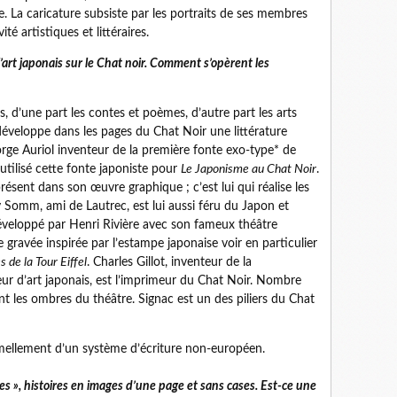
e. La caricature subsiste par les portraits de ses membres
ité artistiques et littéraires.
art japonais sur le Chat noir. Comment s’opèrent les
 d’une part les contes et poèmes, d’autre part les arts
se développe dans les pages du Chat Noir une littérature
e Auriol inventeur de la première fonte exo-type* de
utilisé cette fonte japoniste pour
Le Japonisme au Chat Noir
.
ésent dans son œuvre graphique ; c’est lui qui réalise les
omm, ami de Lautrec, est lui aussi féru du Japon et
éveloppé par Henri Rivière avec son fameux théâtre
gravée inspirée par l’estampe japonaise voir en particulier
 de la Tour Eiffel
. Charles Gillot, inventeur de la
r d’art japonais, est l’imprimeur du Chat Noir. Nombre
nt les ombres du théâtre. Signac est un des piliers du Chat
formellement d’un système d’écriture non-européen.
s », histoires en images d’une page et sans cases. Est-ce une