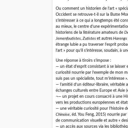
Ou comment un historien de l’art « spécial
Occident se retrouve-t-il sur la Butte Mon
s’intéresser à ce qui a longtemps été con
au mieux, le centre d’une expérimentati
historiens de la littérature amateurs de
Dé
Jemenfoutistes, Zutistes
et autres
Harengs S
étrange lubie a pu traverser l’esprit proba
l’art » pour qu’il s’intéresse, soudain, à 
Une réponse à tiroirs s’impose :
— un état d’esprit consistant à se laisser
curiosité nourrie par l’exemple de mon ma
suis pas un spécialiste, tout m’intéresse ».
— l’amitié d’un éditeur-libraire, véritabl
échanges culturels entre Europe et Asie (é
¬— un projet en cours consacré à une His
vers les productions européennes et état
— une véritable curiosité pour l’histoire 
Chinoise
, éd. You Feng, 2015) nourrie pa
de communication visuelle et autre « des
— un accès aux sources via les bibliothèqu