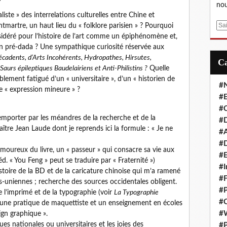
nou
iste » des interrelations culturelles entre Chine et
E
tmartre, un haut lieu du « folklore parisien » ? Pourquoi
m
sidéré pour l’histoire de l’art comme un épiphénomène et,
a
on pré-dada ? Une sympathique curiosité réservée aux
i
cadents, d’Arts Incohérents, Hydropathes, Hirsutes,
l
aurs épileptiques Baudelairiens et Anti-Philistins ?
Quelle
blement fatigué d’un « universitaire », d’un « historien de
#
une « expression mineure » ?
#E
#C
 emporter par les méandres de la recherche et de la
#D
ître Jean Laude dont je reprends ici la formule : « Je ne
#A
#D
e amoureux du livre, un « passeur » qui consacre sa vie aux
#E
d. « You Feng » peut se traduire par « Fraternité »)
#I
toire de la BD et de la caricature chinoise qui m’a ramené
#F
s-uniennes ; recherche des sources occidentales obligent.
#P
de l’imprimé et de la typographie (voir
La Typographie
#C
r une pratique de maquettiste et un enseignement en écoles
#
ign graphique ».
es nationales ou universitaires et les joies des
#P