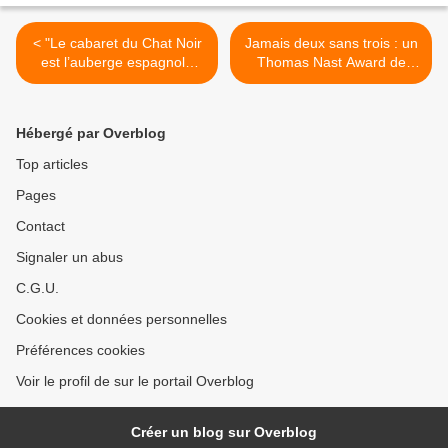
< "Le cabaret du Chat Noir
Jamais deux sans trois : un
est l’auberge espagnole
Thomas Nast Award de
d’une avant-garde fantôme,
plus pour Patrick Chappatte
une bohème, cultivant
>
humour et dilettantisme",
Hébergé par Overblog
entretien avec Eric Janicot
Top articles
Pages
Contact
Signaler un abus
C.G.U.
Cookies et données personnelles
Préférences cookies
Voir le profil de sur le portail Overblog
Créer un blog sur Overblog