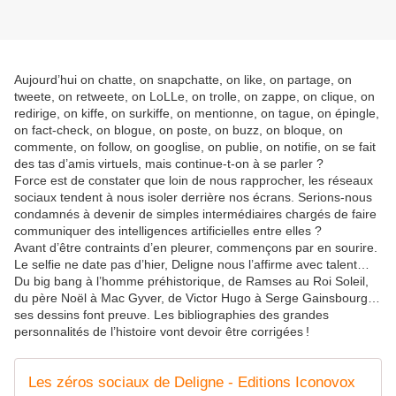
Aujourd’hui on chatte, on snapchatte, on like, on partage, on
tweete, on retweete, on LoLLe, on trolle, on zappe, on clique, on
redirige, on kiffe, on surkiffe, on mentionne, on tague, on épingle,
on fact-check, on blogue, on poste, on buzz, on bloque, on
commente, on follow, on googlise, on publie, on notifie, on se fait
des tas d’amis virtuels, mais continue-t-on à se parler ?
Force est de constater que loin de nous rapprocher, les réseaux
sociaux tendent à nous isoler derrière nos écrans. Serions-nous
condamnés à devenir de simples intermédiaires chargés de faire
communiquer des intelligences artificielles entre elles ?
Avant d’être contraints d’en pleurer, commençons par en sourire.
Le selfie ne date pas d’hier, Deligne nous l’affirme avec talent…
Du big bang à l’homme préhistorique, de Ramses au Roi Soleil,
du père Noël à Mac Gyver, de Victor Hugo à Serge Gainsbourg…
ses dessins font preuve. Les bibliographies des grandes
personnalités de l’histoire vont devoir être corrigées !
Les zéros sociaux de Deligne - Editions Iconovox