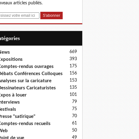
veaux articles publiés.
Catégories
669
News
393
xpositions
175
omptes-rendus ouvrages
156
ébats Conférences Colloques
153
nalyses sur la caricature
135
essinateurs Caricaturistes
101
xpos à louer
79
nterviews
75
estivals
70
resse "satirique"
61
omptes-rendus recueils
50
Web
49
oint de vue