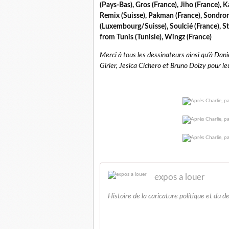
(Pays-Bas), Gros (France), Jiho (France), 
Remix (Suisse), Pakman (France), Sondron 
(Luxembourg/Suisse), Soulcié (France), St
from Tunis (Tunisie), Wingz (France)
Merci à tous les dessinateurs ainsi qu’à Dan
Girier, Jesica Cichero et Bruno Doizy pour le
expos a louer
Histoire de la caricature politique et du d