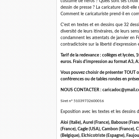
costume de héros ? Quels sont ses choix 
dessin de presse ? La caricature doit-elle
Comment le caricaturiste prend-il en co
C’est en textes et en dessins que 32 dess
diversité de leurs itinéraires, de leurs sen
condamnent les attentats de janvier en Fra
contradictoire sur la liberté d’expression
Tarif de la redevance : collèges et lycées,
euros. Frais d'impression au format A3, A
Vous pouvez choisir de présenter TOUT ou
conférences ou de tables rondes en prése
NOUS CONTACTER : caricadoc@ymail.
Siret n° 51039732600016
Exposition avec les textes et les dessins d
Aloi (Italie), Aurel (France), Babouse (Fra
(France), Cagle (USA), Cambon (France), 
(Belgique), Elchicotriste (Espagne), Faujo