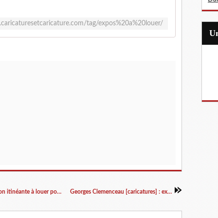
.caricaturesetcaricature.com/tag/expos%20a%20louer/
La Grande guerre des cartes postales : exposition itinéante à louer pour médiathèques, établissements scolaires, institutions culturelles…
Georges Clemenceau [caricatures] : exposition itinérante à louer / à imprimer