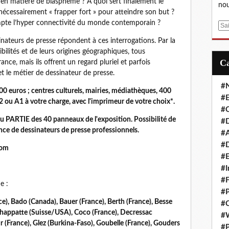
en matière de blasphème ? A quoi sert finalement le
nou
 nécessairement « frapper fort » pour atteindre son but ?
mpte l’hyper connectivité du monde contemporain ?
E
m
inateurs de presse répondent à ces interrogations. Par la
a
sibilités et de leurs origines géographiques, tous
i
nce, mais ils offrent un regard pluriel et parfois
l
 et le métier de dessinateur de presse.
#
 100 euros ; centres culturels, mairies, médiathèques, 400
#E
2 ou A1 à votre charge, avec l'imprimeur de votre choix*.
#C
 PARTIE des 40 panneaux de l'exposition. Possibilité de
#D
nce de dessinateurs de presse professionnels.
#A
#D
com
#E
#I
#F
e :
#P
nce), Bado (Canada), Bauer (France), Berth (France), Besse
#C
Chappatte (Suisse/USA), Coco (France), Decressac
#
ur (France), Glez (Burkina-Faso), Goubelle (France), Gouders
#P