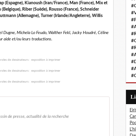
Kap (Espagne), Kianoush (Iran/France), Man (France), Mix et
#G
(Belgique), Riber (Suède), Rousso (France), Schneider
#V
uttmann (Allemagne), Turner (Irlande/Angleterre), Willis
#P
#A
iel Dugne, Michela Lo Feudo, Walther Fekl, Jacky Houdré, Céline
#R
ur aide et/ou leurs traductions.
#Q
#R
#A
#D
#A
#C
L
Eiri
essin de presse, actualité de la recherche
Car
Pod
L'h
Dau