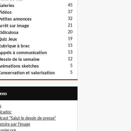
45
aleries
37
idéos
32
etites annonces
21
rrêt sur image
20
idiculosa
19
uiz Jeux
15
ubrique à brac
13
ppels à communication
12
essin de la semaine
5
nimations sketches
5
onservation et valorisation
iens
s
icadoc
cast "Salut le dessin de presse"
istoire par l'image
mier.org