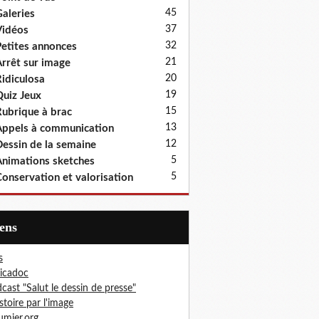
45
aleries
37
idéos
32
etites annonces
21
rrêt sur image
20
idiculosa
19
uiz Jeux
15
ubrique à brac
13
ppels à communication
12
essin de la semaine
5
nimations sketches
5
onservation et valorisation
iens
s
icadoc
cast "Salut le dessin de presse"
istoire par l'image
erre des cartes postales : exposition itinéante à louer pour médi
mier.org