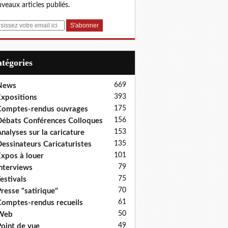
veaux articles publiés.
Catégories
669
News
393
xpositions
175
omptes-rendus ouvrages
156
ébats Conférences Colloques
153
nalyses sur la caricature
135
essinateurs Caricaturistes
101
xpos à louer
79
nterviews
75
estivals
70
resse "satirique"
61
omptes-rendus recueils
50
Web
49
oint de vue