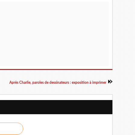
r
e
f
o
i
s
d
a
n
s
l
'
h
i
Après Charlie, paroles de dessinateurs : exposition à imprimer
s
t
o
i
r
e
,
l