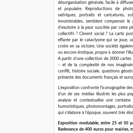
désorganisation générale, facile à diffus
et populaire. Reproductions de photog
satiriques, portraits et caricatures, 
innombrables, semblent compenser le pe
d’exutoire à la peur suscitée par cette 
collectifs ? Ciment social ? La carte po
effarée par le cataclysme qui se joue, 
croire en sa victoire. Une société égale
ou encore érotique, propre à donner l’ill
A partir d’une collection de 2000 cartes p
– et de la complexité de nos imaginaire
conflit, histoire sociale, questions géost
présente des documents français et euro
L’exposition confronte l'iconographie d
d’un de ses médias illustrés les plus po
analyse et contextualise une centaine d
humoristiques, photomontages, portraits
qui s’élabore à l’époque, souvent très élo
Exposition modulable, entre 25 et 50 
Redevance de 400 euros pour mairies, mé