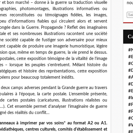
er et bon marché – donne à la guerre sa traduction visuelle
nou
raphies, photomontages, illustrations informatives ou
E
scènes reconstituées ou témoignages fidèles, les images,
m
u d’informations fiables qui circulent alors et servent
a
plongée dans la Guerre. Propagande ? Reflet des imaginaires
i
stale et ses nombreuses illustrations racontent une société
l
une société capable de fustiger son adversaire pour mieux
ment capable de produire une imagerie humoristique, légère
#
usion que, même en temps de guerre, la vie prend le dessus.
#E
ostales, cette exposition témoigne de la vitalité de l’image
#C
s – lorsque les peuples s’entretuent. Mêlant histoire du
#D
ratégiques et histoire des représentations, cette exposition
#A
péens pour beaucoup totalement inédits.
#D
es deux camps adverses pendant la Grande guerre au travers
#E
pulaires à l’époque, la carte postale. L’ensemble présente,
#I
e cartes postales (caricatures, illustrations réalistes ou
#F
…). Cet ensemble permet d’analyser l’imaginaire de guerre
#P
igné des réalités du conflit…
#C
panneaux à imprimer par vos soins* au format A2 ou A1.
#
diathèques, centres culturels, comités d'établissement et
#P