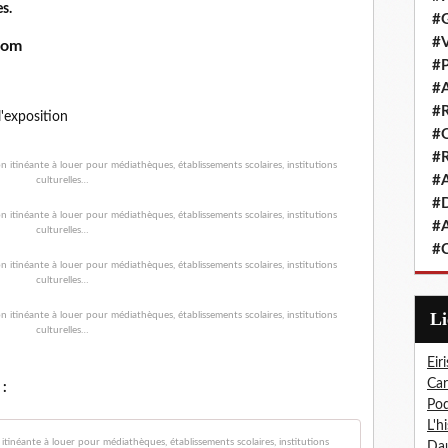
s.
#G
#V
.com
#P
#A
#R
l'exposition
#Q
#R
#A
#D
#A
#C
L
Eiri
Car
 :
Pod
L'h
La Grande gu
Dau