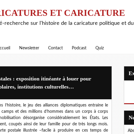
ICATURES ET CARICATURE
é-recherche sur l'histoire de la caricature politique et d
ccueil
Newsletter
Contact
Podcast
Quiz
ales : exposition itinéante à louer pour
laires, institutions culturelles…
l’histoire, le jeu des alliances diplomatiques entraine le
 camps et des millions d’hommes dans un corps à corps
obilisation désorganise considérablement les États. Les
t, coupés ainsi de leur famille pour de très longs mois.
arte postale illustrée –facile à produire en ces temps de
Abo