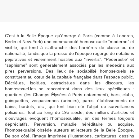
C’est à la Belle Époque qu'émerge à Paris (comme à Londres,
Berlin et New-York) une communauté homosexuelle “moderne” et
visible, qui tend à s’affranchir des barrières de classe ou de
nationalité, tandis que la presse de l’époque regorge de notations
péjoratives et violemment hostiles aux “invertis”. “Pédérastie” et
“saphisme” sont généralement associés par les médecins aux
pires perversions. Des lieux de sociabilité homosexuels se
constituent au cœur de la capitale française dans l’espace public.
Décrié.es, isolé.es, ostracisé.es dans les discours, les
homosexuel.les se rencontrent dans des lieux spécifiques :
quartiers (les Champs Élysées à Paris notamment), bars, clubs,
guinguettes, vespasiennes (urinoirs), parcs, établissements de
bains, bordels, etc., qui font bien sûr l’objet de surveillances
policières. Tout au long du 19e siècle, des milliers d’articles et
d’ouvrages évoquent l’homosexualité, en des termes toujours
dépréciatifs. Perversion, maladie héréditaire ou acquise,
l’homosexualité obsède auteurs et lecteurs de la Belle Époque.
De son côté, l’image imprimée (illustrations, caricatures, dessins