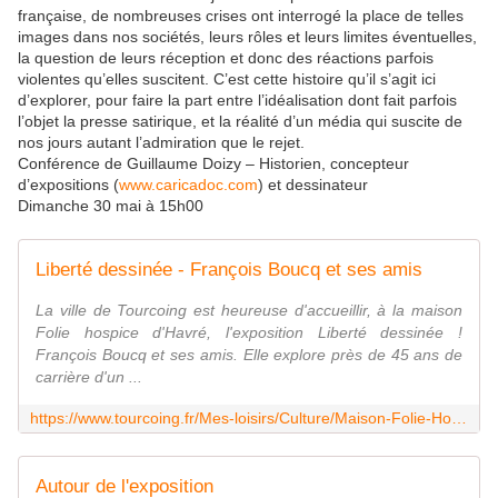
française, de nombreuses crises ont interrogé la place de telles
images dans nos sociétés, leurs rôles et leurs limites éventuelles,
la question de leurs réception et donc des réactions parfois
violentes qu’elles suscitent. C’est cette histoire qu’il s’agit ici
d’explorer, pour faire la part entre l’idéalisation dont fait parfois
l’objet la presse satirique, et la réalité d’un média qui suscite de
nos jours autant l’admiration que le rejet.
Conférence de Guillaume Doizy – Historien, concepteur
d’expositions (
www.caricadoc.com
) et dessinateur
Dimanche 30 mai à 15h00
Liberté dessinée - François Boucq et ses amis
La ville de Tourcoing est heureuse d'accueillir, à la maison
Folie hospice d'Havré, l'exposition Liberté dessinée !
François Boucq et ses amis. Elle explore près de 45 ans de
carrière d'un ...
https://www.tourcoing.fr/Mes-loisirs/Culture/Maison-Folie-Hospice-d-Havre/Expositions/Exposition-en-cours/Liberte-dessinee-Francois-Boucq-et-ses-amis
Autour de l'exposition