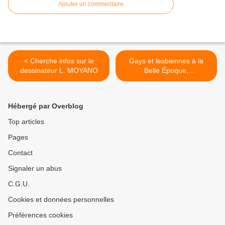
Ajouter un commentaire
< Cherche infos sur le
Gays et lesbiennes à la
dessinateur L. MOYANO
Belle Époque,
déconstruction d'un
stéréotype : exposition à
louer (gratuite pour collèges
Hébergé par Overblog
et lycées) >
Top articles
Pages
Contact
Signaler un abus
C.G.U.
Cookies et données personnelles
Préférences cookies