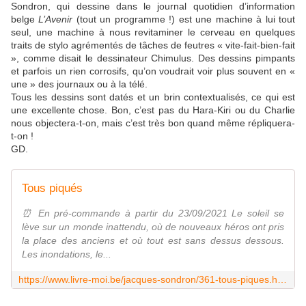
Sondron, qui dessine dans le journal quotidien d’information
belge
L’Avenir
(tout un programme !) est une machine à lui tout
seul, une machine à nous revitaminer le cerveau en quelques
traits de stylo agrémentés de tâches de feutres « vite-fait-bien-fait
», comme disait le dessinateur Chimulus. Des dessins pimpants
et parfois un rien corrosifs, qu’on voudrait voir plus souvent en «
une » des journaux ou à la télé.
Tous les dessins sont datés et un brin contextualisés, ce qui est
une excellente chose. Bon, c’est pas du Hara-Kiri ou du Charlie
nous objectera-t-on, mais c’est très bon quand même répliquera-
t-on !
GD.
Tous piqués
⏰ En pré-commande à partir du 23/09/2021 Le soleil se
lève sur un monde inattendu, où de nouveaux héros ont pris
la place des anciens et où tout est sans dessus dessous.
Les inondations, le...
https://www.livre-moi.be/jacques-sondron/361-tous-piques.html