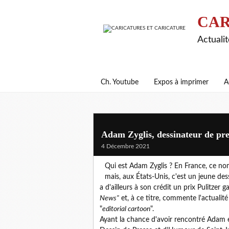
CAR
Actualit
Ch. Youtube
Expos à imprimer
A
Adam Zyglis, dessinateur de pre
4 Décembre 2021
Qui est Adam Zyglis ? En France, ce no
mais, aux États-Unis, c'est un jeune des
a d'ailleurs à son crédit un prix Pulitzer 
News"
et, à ce titre, commente l'actualité 
"
editorial cartoon
".
Ayant la chance d'avoir rencontré Adam e