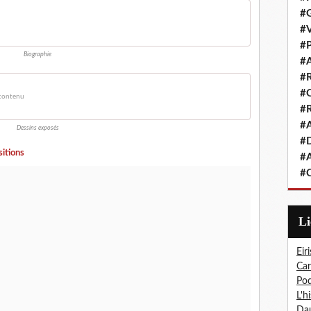
#G
#V
#P
Biographie
#A
#R
#Q
 contenu
#R
#A
Dessins exposés
#D
itions
#A
#C
L
Eiri
Car
Pod
L'h
Dau