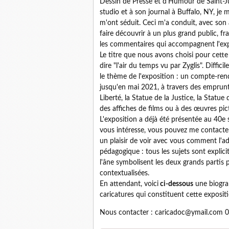
Dessin de Presse et d'Humour de Saint-Jus
studio et à son journal à Buffalo, NY, je 
m'ont séduit. Ceci m'a conduit, avec son 
faire découvrir à un plus grand public, fr
les commentaires qui accompagnent l'expo
Le titre que nous avons choisi pour cette 
dire "l'air du temps vu par Zyglis". Diffi
le thème de l'exposition : un compte-rend
jusqu'en mai 2021, à travers des emprunts
Liberté, la Statue de la Justice, la Statue 
des affiches de films ou à des œuvres pict
L'exposition a déjà été présentée au 40e s
vous intéresse, vous pouvez me contacter
un plaisir de voir avec vous comment l'ad
pédagogique : tous les sujets sont explici
l'âne symbolisent les deux grands partis p
contextualisées.
En attendant, voici
ci-dessous
une biograp
caricatures qui constituent cette expositi
Nous contacter : caricadoc@ymail.com