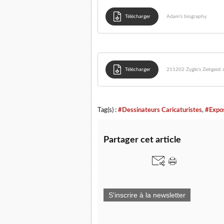
Télécharger
Adam's biography
Télécharger
211202 Zyglis's Zeitgeist
Tag(s) :
#Dessinateurs Caricaturistes
,
#Expos
Partager cet article
S'inscrire à la newsletter