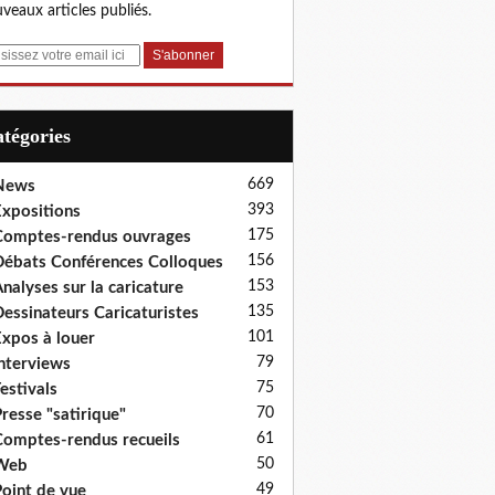
veaux articles publiés.
Catégories
669
News
393
xpositions
175
omptes-rendus ouvrages
156
ébats Conférences Colloques
153
nalyses sur la caricature
135
essinateurs Caricaturistes
101
xpos à louer
79
nterviews
75
estivals
70
resse "satirique"
61
omptes-rendus recueils
50
Web
49
oint de vue