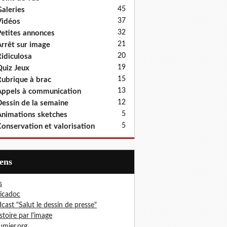
45
aleries
37
idéos
32
etites annonces
21
rrêt sur image
20
idiculosa
19
uiz Jeux
15
ubrique à brac
13
ppels à communication
12
essin de la semaine
5
nimations sketches
5
onservation et valorisation
iens
s
icadoc
cast "Salut le dessin de presse"
istoire par l'image
mier.org