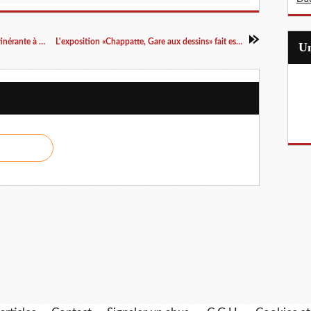
"Louise Michel, femme révoltée" : exposition itinérante à louer/imprimer
L'exposition «Chappatte, Gare aux dessins» fait escale à Genève