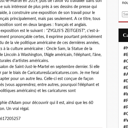
t-le-Martel en 2019, puis de l'avoir vu travailler dans son
nou
me suis intéressé de plus près à ses dessins de presse qui
aide, à construire une exposition de son travail pour le
E
ançais principalement, mais pas seulement. A ce titre, tous
m
sition sont en deux langues : français et anglais.
a
exposition est le suivant : "ZYGLIS'S ZEITGEIST", c'est-à-
i
cilement prononçable certes, il exprime pourtant précisément
l
u de la vie politique américaine de ces dernières années,
#
 à la culture américaine : Oncle Sam, la Statue de la
#E
de Lincoln à Washington, l'Aigle américain, l'éléphant, l'âne,
urales d'artistes américains.
#C
alon de Saint-Just-le-Martel en septembre dernier. Si elle
#D
 par le biais de Caricatures&caricatures.com. Je me ferai
#A
apter pour un autre lieu. Celle-ci est conçue de façon
#D
tés (vous apprendrez, entre autres, pourquoi l'éléphant et
#E
olitiques américains) et les caricatures sont
#I
#F
hie d'Adam pour découvrir qui il est, ainsi que les 60
#P
on. Un vrai régal.
#C
 0617205257
#
#P