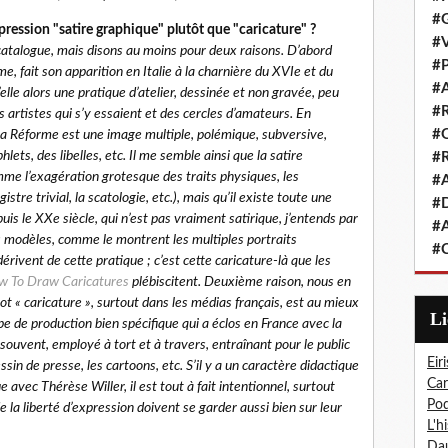
#G
xpression "satire graphique" plutôt que "caricature" ?
#V
du catalogue, mais disons au moins pour deux raisons. D’abord
#P
me, fait son apparition en Italie à la charnière du XVIe et du
#A
elle alors une pratique d’atelier, dessinée et non gravée, peu
#R
s artistes qui s’y essaient et des cercles d’amateurs. En
#Q
la Réforme est une image multiple, polémique, subversive,
ts, des libelles, etc. Il me semble ainsi que la satire
#R
mme l’exagération grotesque des traits physiques, les
#A
stre trivial, la scatologie, etc.), mais qu’il existe toute une
#D
puis le XXe siècle, qui n’est pas vraiment satirique, j’entends par
#A
ses modèles, comme le montrent les multiples portraits
#C
érivent de cette pratique ; c’est cette caricature-là que les
 To Draw Caricatures
plébiscitent. Deuxième raison, nous en
ot « caricature », surtout dans les médias français, est au mieux
L
pe de production bien spécifique qui a éclos en France avec la
souvent, employé à tort et à travers, entraînant pour le public
Eiri
sin de presse, les cartoons, etc. S’il y a un caractère didactique
Car
e avec Thérèse Willer, il est tout à fait intentionnel, surtout
Pod
e la liberté d’expression doivent se garder aussi bien sur leur
L'h
Dau