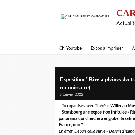
CAR
Actualit
Ch. Youtube
Expos à imprimer
A
Exposition "Rire à pleines dent
commissaire)
6 Janvier 2022
Tu organises avec Thérèse Willer au Musé
Strasbourg une exposition intitulée « Rir
panorama qui cherche à englober la satire
France, non ?
En effet. Depuis celle sur le « Dessin d’humo