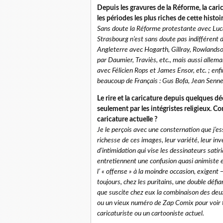
Depuis les gravures de la Réforme, la cari
les périodes les plus riches de cette histo
Sans doute la Réforme protestante avec Luc
Strasbourg n’est sans doute pas indifférent d
Angleterre avec Hogarth, Gillray, Rowlandson
par Daumier, Traviès, etc., mais aussi alle
avec Félicien Rops et James Ensor, etc. ; enfi
beaucoup de Français : Gus Bofa, Jean Senne
Le rire et la caricature depuis quelques d
seulement par les intégristes religieux. 
caricature actuelle ?
Je le perçois avec une consternation que j’es
richesse de ces images, leur variété, leur inv
d’intimidation qui vise les dessinateurs sati
entretiennent une confusion quasi animiste e
l’ « offense » à la moindre occasion, exigent 
toujours, chez les puritains, une double défia
que suscite chez eux la combinaison des deux. 
ou un vieux numéro de Zap Comix pour voir to
caricaturiste ou un cartooniste actuel.