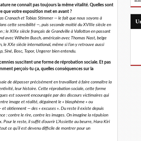
cature ne connaît pas toujours la même vitalité. Quelles sont
ire que votre exposition met en avant ?
as Cranach et Tobias Stimmer — le fait que nous soyons à
ans cette sensibilité —, puis seconde moitié du XVIIIe siècle en
 ; le XIXe siècle français de Grandville à Vallotton en passant
mand avec Wilhelm Busch, américain avec Thomas Nast, belge
n, le XXe siècle international, même si l’on y retrouve aussi
p, Siné, Bosc, Topor, Ungerer bien entendu.
écennies suscitent une forme de réprobation sociale. Et pas
Comment perçois-tu ça, quelles conséquences sur la
saie de dépasser précisément en travaillant à faire connaître la
entivité, leur histoire. Cette réprobation sociale, cette forme
riques est souvent encouragée par des discours victimaires qui
ntre image et réalité, dégainent le « blasphème » ou
— et obtiennent — des « excuses ». Du reste il existe depuis
nce : contre le rire, contre les images. On imagine la répulsion
Pour le reste, il suffit d’ouvrir L’Assiette au beurre, Hara Kiri
ut ce qu’il est devenu difficile de montrer pour un