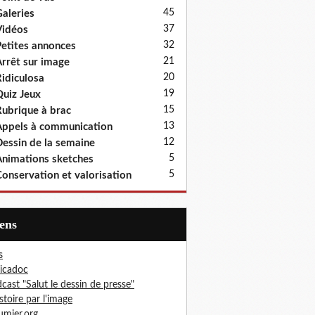
45
aleries
37
idéos
32
etites annonces
21
rrêt sur image
20
idiculosa
19
uiz Jeux
15
ubrique à brac
13
ppels à communication
12
essin de la semaine
5
nimations sketches
5
onservation et valorisation
iens
s
icadoc
cast "Salut le dessin de presse"
istoire par l'image
mier.org