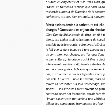
d’autres en Angleterre et aux Etats-Unis, qu
France, en tout cas à l’échelle que nous lui 
resserrées, autour de Daumier, de la censure
caricature, etc. oui, bien entendu, et souvent
Rire à pleines dents : la caricature est-elle
charges ? Quels sont les enjeux du rire dan
C’est l’ambiguïté assumée du titre : on rit à 
dents, etc. L’idée était précisément de suggér
possible avec la cruauté, voire avec l’effroi, m
le fait que ce dont a pu rire à une époque ne
au contraire nous choque, etc. Tes questions l
le plan culturel, historique, social, il est so
intéressent possèdent différentes strates de s
sont accompagnées de textes qui pouvaient êt
pas, il arrive même que les légendes soient p
possible. En outre — nous le savions, mais e
œuvres à présenter, sur leur accrochage, sur 
siècles —, les satiristes sont souvent de grand
contraire discret et intériorisé, paraît être
l’image : le satiriste met au jour une vérité 
déjoue les apparences trompeuses, les faux-se