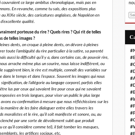
i couvraient ce large ambitus chronologique, mais pas en
nou
donnons. En revanche, comme tu sais, des expositions plus
E
 au XIXe siècle, des caricatures anglaises, de Napoléon en
m
 d’excellente qualité.
a
 vraiment porteuse du rire ? Quels rires ? Qui rit de telles
i
s de telles images ?
l
pleines dents, on croque à pleine dents, on dévore à pleines
#
er toute l’ambiguïté du rire particulier à la satire, sa parenté
ais aussi la difficulté qu’il y a, dans certains cas, de pouvoir rire,
#E
 nous arrache même plus un sourire, nous laisse indifférent, ou
#C
e suggèrent bien, le rire est multiple, connaît des variables sur
#D
luble dans le temps et dans l’espace. Souvent les images qui nous
#A
ignification, de l’allégorie au langage corporel, parfois elles
#D
re lus par ceux qui savaient lire pour ceux qui ne savaient
#E
roposées en trois langues, pour viser un public le plus large
#I
n avons eu confirmation à mesure que nous réfléchissions sur les
#F
la manière de les faire dialoguer entre elles travers les
#P
s moralistes et le rire, qu’il soit manifeste et sonore, ou, au
#C
 déclenché par une sorte de dévoilement subit que produit
#
(ou ce qu’il considère comme tel), il fait tomber les masques,
mblants, les artifices sociaux, etc.
#P