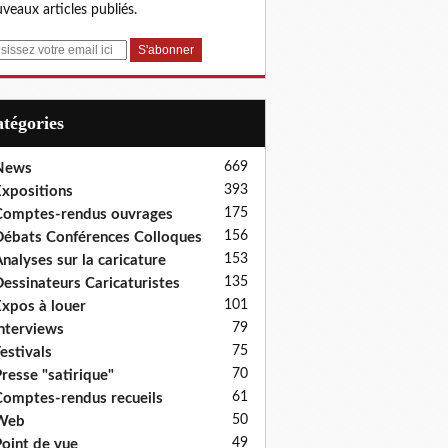
veaux articles publiés.
Catégories
669
News
393
xpositions
175
omptes-rendus ouvrages
156
ébats Conférences Colloques
153
nalyses sur la caricature
135
essinateurs Caricaturistes
101
xpos à louer
79
nterviews
75
estivals
70
resse "satirique"
61
omptes-rendus recueils
50
Web
49
oint de vue