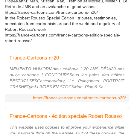
Plop&KanKr, Man, Kristian, Kak, Frémion et Moreau, Mister T, Le
Retro de JMB and an avalanche of good wishes.
https://france-cartoons.com/france-cartoons-n20/
In the Robert Rousso Special Edition : tributes, testimonies,
anecdotes from cartoonists around the world and a gallery of
Robert Rousso's work.
https://france-cartoons.com/france-cartoons-edition-speciale-
robert-rousso/
France-Cartoons n°20
MEMENTO HUMORIAdieu collègue ! 20 ANS DÉJÀ20 ans
qu'ça cartoone ! CONCOURSSous les pales des hélicos
FESTIVALSESCastelnaudary, Le Poinçonnet PORTRAIT
CRASHÉTym! LIVRES EN STOCKMan, Plop & Ka...
https://france-cartoons.com/france-cartoons-n20/
France-Cartoons - édition spéciale Robert Rousso
This website uses cookies to improve your experience while
you navigate through the website. Out of these cookies, the