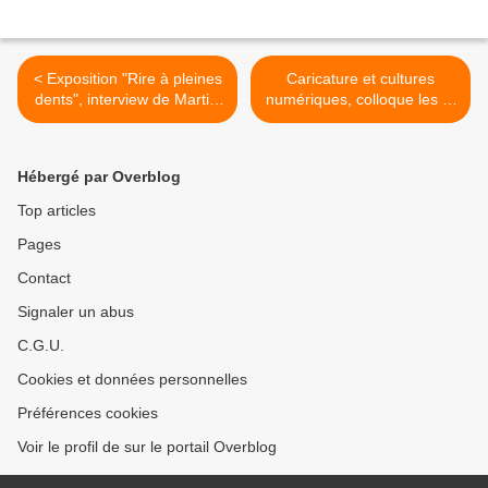
< Exposition "Rire à pleines
Caricature et cultures
dents", interview de Martial
numériques, colloque les 3,
Guédron (co-commissaire)
4 et 5 février 2022 (visible
par zoom) >
Hébergé par Overblog
Top articles
Pages
Contact
Signaler un abus
C.G.U.
Cookies et données personnelles
Préférences cookies
Voir le profil de sur le portail Overblog