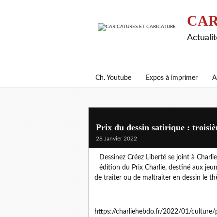
CAR
Actualit
Ch. Youtube
Expos à imprimer
A
Prix du dessin satirique : troisiè
28 Janvier 2022
Dessinez Créez Liberté se joint à Charl
édition du Prix Charlie, destiné aux j
de traiter ou de maltraiter en dessin l
https://charliehebdo.fr/2022/01/culture/p