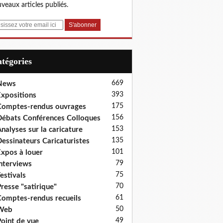
veaux articles publiés.
Catégories
669
News
393
xpositions
175
omptes-rendus ouvrages
156
ébats Conférences Colloques
153
nalyses sur la caricature
135
essinateurs Caricaturistes
101
xpos à louer
79
nterviews
75
estivals
70
resse "satirique"
61
omptes-rendus recueils
50
Web
49
oint de vue