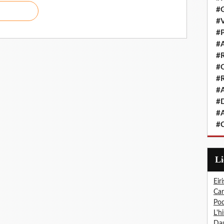
#G
#V
#P
#A
#R
#Q
#R
#A
#D
#A
#C
L
Eiri
Car
Pod
L'h
Dau