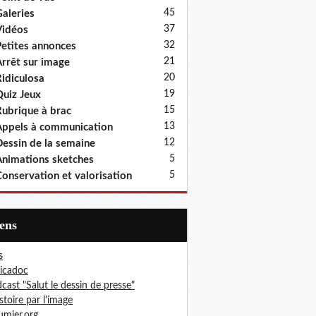
45
aleries
37
idéos
32
etites annonces
21
rrêt sur image
20
idiculosa
19
uiz Jeux
15
ubrique à brac
13
ppels à communication
12
essin de la semaine
5
nimations sketches
5
onservation et valorisation
iens
s
icadoc
cast "Salut le dessin de presse"
istoire par l'image
mier.org