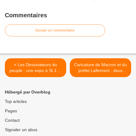
Commentaires
Ajouter un commentaire
< Les Dessinateurs du
Caricature de Macron et du
peuple : une expo à St Just
préfet Lallement : deux
Le Martel et un livre (vidéo)
"gilets jaunes" relaxés >
Hébergé par Overblog
Top articles
Pages
Contact
Signaler un abus