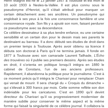
Henri Maigrot est né le 13 janvier 1857 à Toulouse et est mort le
10 août 1933 à Nesles-la-Vallée. Il est plus connu sous le
pseudonyme d’Henriot, qu’il s’était attribué pour marquer un
certain détachement avec ses ancêtres. Un pseudonyme qui
englobait à ses yeux à la fois une consonnance familière et une
consonnance royale. Son fils y a ajouté son nom, faisant perdurer
ce pseudonyme avec sa descendance.
Ce célèbre dessinateur à sa plus tendre enfance, eu une certaine
sensibilité et un certain don pour le dessin mais ses parents le
destinaient au barreau.
Il a donc débuté ses études de droit dans
un premier temps à Toulouse. Après avoir obtenu sa licence il
débuta son doctorat à Paris qu’il ne termina jamais.
Il fonde en
1877 à Toulouse avec son camarade Laurent Tailhade,
L’Écho
des trouvères
où il publie ses premiers dessins.
Après ses études
en droit, il s’orienta en politique lorsqu’il intégra en 1880 le
cabinet de Constans, l’un de ses anciens professeurs.
Rapidement, il abandonna la politique pour le journalisme. C’est à
ce moment précis qu’il intégra le
Charivari
pour remplacer Cham
qui venait de mourir.
Il sera chargé du « Croquis du dimanche »
qui s’élevait à 300 francs par mois. Cette somme reflète son don
indéniable pour les caricatures.
C’est en 1890 qu’il devint
directeur du
Charivari
qu’il va progressivement moderniser de
manière subtile pour conserver le même aspect et la même
forme qui faisait la singularité de ce célèbre journal.
Il collabora la