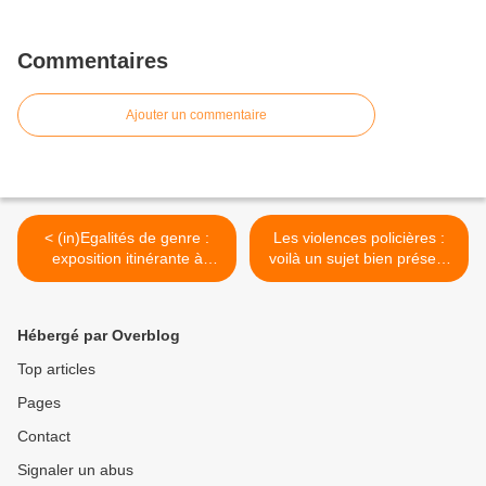
Commentaires
Ajouter un commentaire
< (in)Egalités de genre :
Les violences policières :
exposition itinérante à
voilà un sujet bien présent
imprimer/louer
dans le dessin de presse et
(anciennment In-Egalité
la caricature de la Belle
filles-garçons)
Epoque... >
Hébergé par Overblog
Top articles
Pages
Contact
Signaler un abus