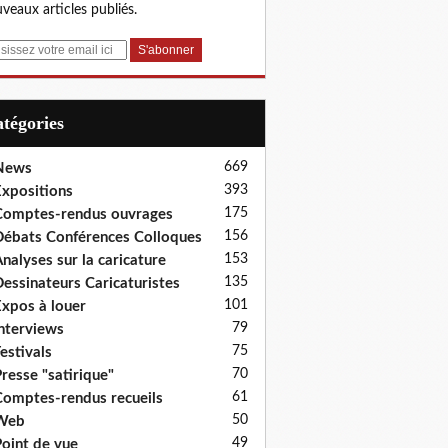
veaux articles publiés.
Catégories
669
News
393
xpositions
175
omptes-rendus ouvrages
156
ébats Conférences Colloques
153
nalyses sur la caricature
135
essinateurs Caricaturistes
101
xpos à louer
79
nterviews
75
estivals
70
resse "satirique"
61
omptes-rendus recueils
50
Web
49
oint de vue