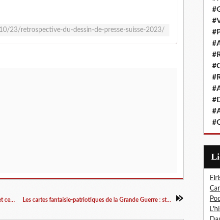
#G
#V
0/23/retrospective-du-dessin-de-presse-suisse-2023/
#P
#A
#R
#Q
#R
#A
#D
#A
#C
L
Eiri
Car
Pod
Le dessin de presse, entre liberté d'expression et censure : exposition itinérante à imprimer
Les cartes fantaisie-patriotiques de la Grande Guerre : stéréotypes de genre et illusions fictionnelles
L'h
Dau