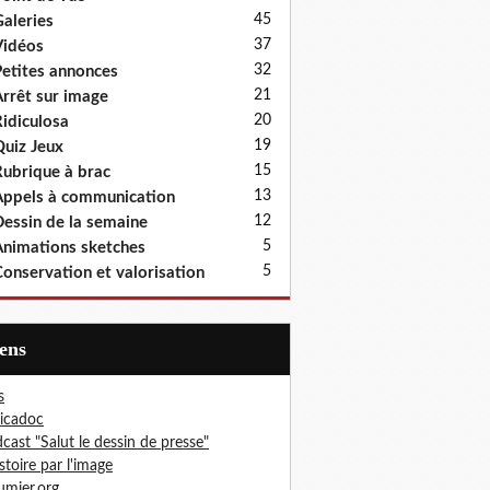
45
aleries
37
idéos
32
etites annonces
21
rrêt sur image
20
idiculosa
19
uiz Jeux
15
ubrique à brac
13
ppels à communication
12
essin de la semaine
5
nimations sketches
5
onservation et valorisation
iens
s
icadoc
cast "Salut le dessin de presse"
istoire par l'image
mier.org