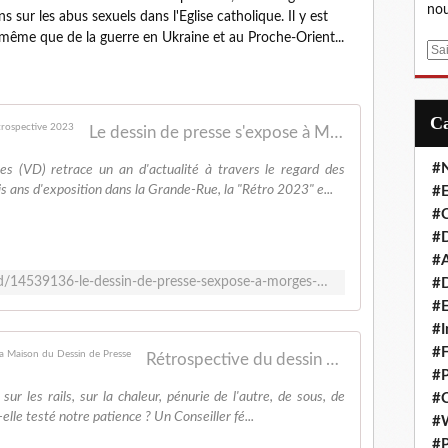
nou
 sur les abus sexuels dans l'Eglise catholique. Il y est
 même que de la guerre en Ukraine et au Proche-Orient...
E
m
a
i
Le dessin de presse s'expose à Morges pour sa rétrospective 2023
l
#
s (VD) retrace un an d'actualité à travers le regard des
is ans d'exposition dans la Grande-Rue, la "Rétro 2023" e...
#E
#C
#D
#A
https://www.rts.ch/info/regions/vaud/14539136-le-dessin-de-presse-sexpose-a-morges-pour-sa-retrospective-2023.html
#D
#E
#I
#F
Rétrospective du dessin de presse suisse 2023 | La Maison du Dessin de Presse
#P
sur les rails, sur la chaleur, pénurie de l'autre, de sous, de
#C
elle testé notre patience ? Un Conseiller fé...
#
#P