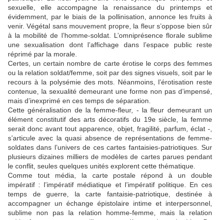
sexuelle, elle accompagne la renaissance du printemps et
évidemment, par le biais de la pollinisation, annonce les fruits à
venir. Végétal sans mouvement propre, la fleur s’oppose bien sûr
à la mobilité de l’homme-soldat. L’omniprésence florale sublime
une sexualisation dont l’affichage dans l’espace public reste
réprimé par la morale.
Certes, un certain nombre de carte érotise le corps des femmes
ou la relation soldat/femme, soit par des signes visuels, soit par le
recours à la polysémie des mots. Néanmoins, l’érotisation reste
contenue, la sexualité demeurant une forme non pas d’impensé,
mais d’inexprimé en ces temps de séparation.
Cette généralisation de la femme-fleur, - la fleur demeurant un
élément constitutif des arts décoratifs du 19e siècle, la femme
serait donc avant tout apparence, objet, fragilité, parfum, éclat -,
s’articule avec la quasi absence de représentations de femme-
soldates dans l’univers de ces cartes fantaisies-patriotiques. Sur
plusieurs dizaines milliers de modèles de cartes parues pendant
le conflit, seules quelques unités explorent cette thématique.
Comme tout média, la carte postale répond à un double
impératif : l’impératif médiatique et l’impératif politique. En ces
temps de guerre, la carte fantaisie-patriotique, destinée à
accompagner un échange épistolaire intime et interpersonnel,
sublime non pas la relation homme-femme, mais la relation