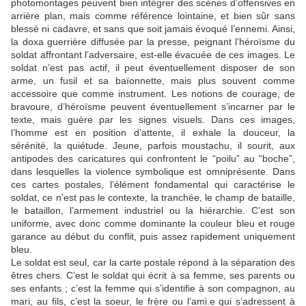
photomontages peuvent bien intégrer des scènes d’offensives en
arrière plan, mais comme référence lointaine, et bien sûr sans
blessé ni cadavre, et sans que soit jamais évoqué l’ennemi. Ainsi,
la doxa guerrière diffusée par la presse, peignant l’héroïsme du
soldat affrontant l’adversaire, est-elle évacuée de ces images. Le
soldat n’est pas actif, il peut éventuellement disposer de son
arme, un fusil et sa baïonnette, mais plus souvent comme
accessoire que comme instrument. Les notions de courage, de
bravoure, d’héroïsme peuvent éventuellement s’incarner par le
texte, mais guère par les signes visuels. Dans ces images,
l’homme est en position d’attente, il exhale la douceur, la
sérénité, la quiétude. Jeune, parfois moustachu, il sourit, aux
antipodes des caricatures qui confrontent le “poilu” au “boche”,
dans lesquelles la violence symbolique est omniprésente. Dans
ces cartes postales, l’élément fondamental qui caractérise le
soldat, ce n’est pas le contexte, la tranchée, le champ de bataille,
le bataillon, l’armement industriel ou la hiérarchie. C’est son
uniforme, avec donc comme dominante la couleur bleu et rouge
garance au début du conflit, puis assez rapidement uniquement
bleu.
Le soldat est seul, car la carte postale répond à la séparation des
êtres chers. C’est le soldat qui écrit à sa femme, ses parents ou
ses enfants ; c’est la femme qui s’identifie à son compagnon, au
mari, au fils, c’est la soeur, le frère ou l’ami.e qui s’adressent à