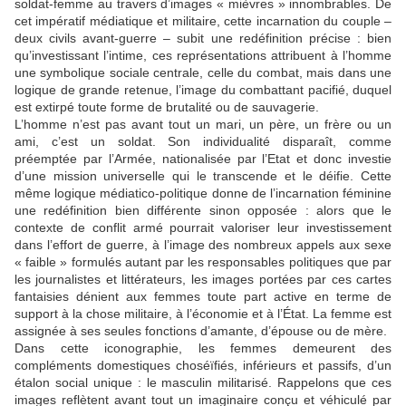
soldat-femme au travers d’images « mièvres » innombrables. De
cet impératif médiatique et militaire, cette incarnation du couple –
deux civils avant-guerre – subit une redéfinition précise : bien
qu’investissant l’intime, ces représentations attribuent à l’homme
une symbolique sociale centrale, celle du combat, mais dans une
logique de grande retenue, l’image du combattant pacifié, duquel
est extirpé toute forme de brutalité ou de sauvagerie.
L’homme n’est pas avant tout un mari, un père, un frère ou un
ami, c’est un soldat. Son individualité disparaît, comme
préemptée par l’Armée, nationalisée par l’Etat et donc investie
d’une mission universelle qui le transcende et le déifie. Cette
même logique médiatico-politique donne de l’incarnation féminine
une redéfinition bien différente sinon opposée : alors que le
contexte de conflit armé pourrait valoriser leur investissement
dans l’effort de guerre, à l’image des nombreux appels aux sexe
« faible » formulés autant par les responsables politiques que par
les journalistes et littérateurs, les images portées par ces cartes
fantaisies dénient aux femmes toute part active en terme de
support à la chose militaire, à l’économie et à l’État. La femme est
assignée à ses seules fonctions d’amante, d’épouse ou de mère.
Dans cette iconographie, les femmes demeurent des
compléments domestiques choséïfiés, inférieurs et passifs, d’un
étalon social unique : le masculin militarisé. Rappelons que ces
images reflètent avant tout un imaginaire conçu et véhiculé par