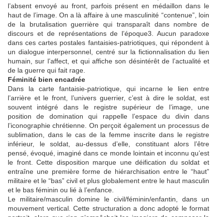
l’absent envoyé au front, parfois présent en médaillon dans le
haut de l’image. On a là affaire à une masculinité “contenue”, loin
de la brutalisation guerrière qui transparaît dans nombre de
discours et de représentations de l’époque3. Aucun paradoxe
dans ces cartes postales fantaisies-patriotiques, qui répondent à
un dialogue interpersonnel, centré sur la fictionnalisation du lien
humain, sur l’affect, et qui affiche son désintérêt de l’actualité et
de la guerre qui fait rage.
Féminité bien encadrée
Dans la carte fantaisie-patriotique, qui incarne le lien entre
l’arrière et le front, l’univers guerrier, c’est à dire le soldat, est
souvent intégré dans le registre supérieur de l’image, une
position de domination qui rappelle l’espace du divin dans
l’iconographie chrétienne. On perçoit également un processus de
sublimation, dans le cas de la femme inscrite dans le registre
inférieur, le soldat, au-dessus d’elle, constituant alors l’être
pensé, évoqué, imaginé dans ce monde lointain et inconnu qu’est
le front. Cette disposition marque une déification du soldat et
entraîne une première forme de hiérarchisation entre le “haut”
militaire et le “bas” civil et plus globalement entre le haut masculin
et le bas féminin ou lié à l’enfance.
Le militaire/masculin domine le civil/féminin/enfantin, dans un
mouvement vertical. Cette structuration a donc adopté le format