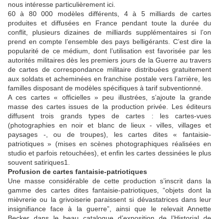
nous intéresse particulièrement ici.
60 à 80 000 modèles différents, 4 à 5 milliards de cartes
produites et diffusées en France pendant toute la durée du
conflit, plusieurs dizaines de milliards supplémentaires si l’on
prend en compte l’ensemble des pays belligérants. C’est dire la
popularité de ce médium, dont l’utilisation est favorisée par les
autorités militaires dès les premiers jours de la Guerre au travers
de cartes de correspondance militaire distribuées gratuitement
aux soldats et acheminées en franchise postale vers l’arrière, les
familles disposant de modèles spécifiques à tarif subventionné.
A ces cartes « officielles » peu illustrées, s’ajoute la grande
masse des cartes issues de la production privée. Les éditeurs
diffusent trois grands types de cartes : les cartes-vues
(photographies en noir et blanc de lieux - villes, villages et
paysages -, ou de troupes), les cartes dites « fantaisie-
patriotiques » (mises en scènes photographiques réalisées en
studio et parfois retouchées), et enfin les cartes dessinées le plus
souvent satiriques1.
Profusion de cartes fantaisie-patriotiques
Une masse considérable de cette production s’inscrit dans la
gamme des cartes dites fantaisie-patriotiques, “objets dont la
mièvrerie ou la grivoiserie paraissent si dévastatrices dans leur
insignifiance face à la guerre”, ainsi que le relevait Annette
Becker dans le beau catalogue d’exposition de l’Historial de