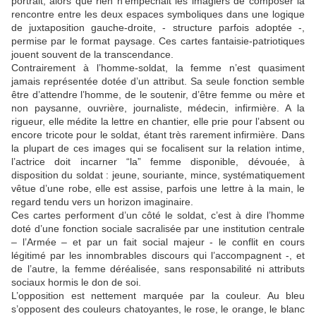
portrait, alors que rien n’empêchait les imagiers de composer la
rencontre entre les deux espaces symboliques dans une logique
de juxtaposition gauche-droite, - structure parfois adoptée -,
permise par le format paysage. Ces cartes fantaisie-patriotiques
jouent souvent de la transcendance.
Contrairement à l’homme-soldat, la femme n’est quasiment
jamais représentée dotée d’un attribut. Sa seule fonction semble
être d’attendre l’homme, de le soutenir, d’être femme ou mère et
non paysanne, ouvrière, journaliste, médecin, infirmière. A la
rigueur, elle médite la lettre en chantier, elle prie pour l’absent ou
encore tricote pour le soldat, étant très rarement infirmière. Dans
la plupart de ces images qui se focalisent sur la relation intime,
l’actrice doit incarner “la” femme disponible, dévouée, à
disposition du soldat : jeune, souriante, mince, systématiquement
vêtue d’une robe, elle est assise, parfois une lettre à la main, le
regard tendu vers un horizon imaginaire.
Ces cartes performent d’un côté le soldat, c’est à dire l’homme
doté d’une fonction sociale sacralisée par une institution centrale
– l’Armée – et par un fait social majeur - le conflit en cours
légitimé par les innombrables discours qui l’accompagnent -, et
de l’autre, la femme déréalisée, sans responsabilité ni attributs
sociaux hormis le don de soi.
L’opposition est nettement marquée par la couleur. Au bleu
s’opposent des couleurs chatoyantes, le rose, le orange, le blanc