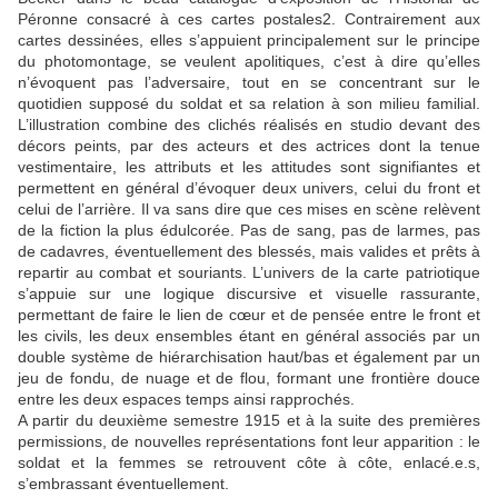
Péronne consacré à ces cartes postales2. Contrairement aux
cartes dessinées, elles s’appuient principalement sur le principe
du photomontage, se veulent apolitiques, c’est à dire qu’elles
n’évoquent pas l’adversaire, tout en se concentrant sur le
quotidien supposé du soldat et sa relation à son milieu familial.
L’illustration combine des clichés réalisés en studio devant des
décors peints, par des acteurs et des actrices dont la tenue
vestimentaire, les attributs et les attitudes sont signifiantes et
permettent en général d’évoquer deux univers, celui du front et
celui de l’arrière. Il va sans dire que ces mises en scène relèvent
de la fiction la plus édulcorée. Pas de sang, pas de larmes, pas
de cadavres, éventuellement des blessés, mais valides et prêts à
repartir au combat et souriants. L’univers de la carte patriotique
s’appuie sur une logique discursive et visuelle rassurante,
permettant de faire le lien de cœur et de pensée entre le front et
les civils, les deux ensembles étant en général associés par un
double système de hiérarchisation haut/bas et également par un
jeu de fondu, de nuage et de flou, formant une frontière douce
entre les deux espaces temps ainsi rapprochés.
A partir du deuxième semestre 1915 et à la suite des premières
permissions, de nouvelles représentations font leur apparition : le
soldat et la femmes se retrouvent côte à côte, enlacé.e.s,
s’embrassant éventuellement.