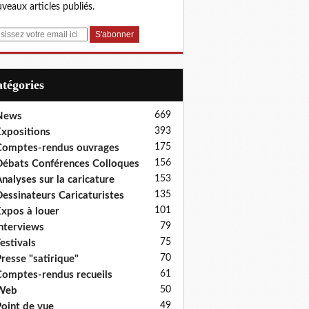
veaux articles publiés.
Catégories
669
News
393
xpositions
175
omptes-rendus ouvrages
156
ébats Conférences Colloques
153
nalyses sur la caricature
135
essinateurs Caricaturistes
101
xpos à louer
79
nterviews
75
estivals
70
resse "satirique"
61
omptes-rendus recueils
50
Web
49
oint de vue