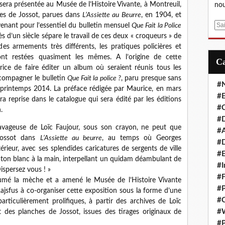
sera présentée au Musée de l’Histoire Vivante, à Montreuil,
nou
res de Jossot, parues dans
L’Assiette au Beurre
, en 1904, et
E
venant pour l’essentiel du bulletin mensuel
Que Fait la Police
m
 d’un siècle sépare le travail de ces deux « croqueurs » de
a
des armements très différents, les pratiques policières et
i
ont restées quasiment les mêmes. A l’origine de cette
l
urice de faire éditer un album où seraient réunis tous les
ccompagner le bulletin
Que Fait la police ?
, paru presque sans
#
 printemps 2014. La préface rédigée par Maurice, en mars
#E
a reprise dans le catalogue qui sera édité par les éditions
#C
.
#D
 ravageuse de Loïc Faujour, sous son crayon, ne peut que
#A
 Jossot dans
L’Assiette au beurre
, au temps où Georges
#D
érieur, avec ses splendides caricatures de sergents de ville
#E
âton blanc à la main, interpellant un quidam déambulant de
#I
Dispersez vous ! »
#F
llumé la mèche et a amené le Musée de l’Histoire Vivante
#P
Rajsfus à co-organiser cette exposition sous la forme d’une
#C
articulièrement prolifiques, à partir des archives de Loïc
#
t des planches de Jossot, issues des tirages originaux de
#P