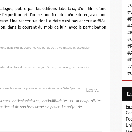
#G
logue, publié par les éditions Libertalia, d’un film d’une
#V
e l’exposition et d’un second film de même durée, avec une
#P
esne. Une rencontre, dont la date n’est pas encore arrêtée,
#A
ion, dans le courant du mois de juin, avec la participation
#R
#Q
#R
#A
#D
#A
#C
Les violences policières : voilà un sujet bien présent dans le dessin de presse et la caricature de la Belle Epoque...
L
rs anticolonialistes, antimilitaristes et anticapitalistes
tice et de son bras armé : la police. Le préfet de ...
Eiri
Car
Pod
L'h
Dau