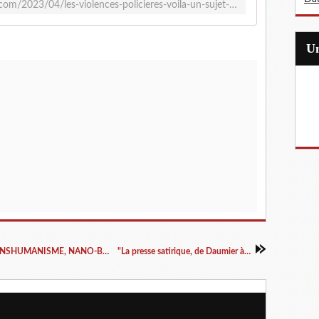
https://www.caricaturesetcaricature.com/2023/04/les-violences-policieres-voila-un-sujet-bien-present-dans-le-dessin-de-presse-et-la-caricature-de-la-belle-epoque.html
INTELLIGENCE ARTIFICIELLE, ChatGPT, TRANSHUMANISME, NANO-BIOTECHNOLOGIES, exposition itinérante à imprimer
"La presse satirique, de Daumier à Charlie", exposition à louer