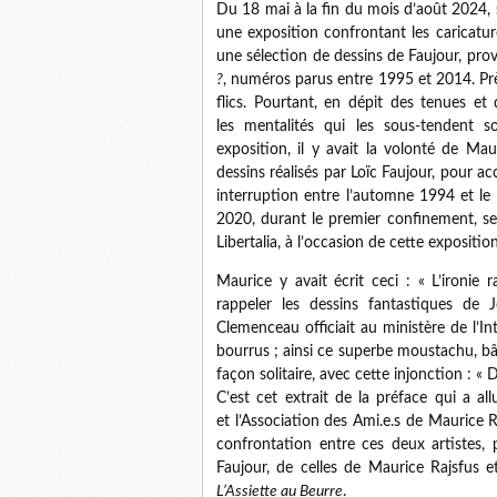
Du 18 mai à la fin du mois d’août 2024, 
une exposition confrontant les caricatu
une sélection de dessins de Faujour, pro
?
, numéros parus entre 1995 et 2014. Près
flics. Pourtant, en dépit des tenues et 
les mentalités qui les sous-tendent s
exposition, il y avait la volonté de Ma
dessins réalisés par Loïc Faujour, pour a
interruption entre l’automne 1994 et le
2020, durant le premier confinement, ser
Libertalia, à l’occasion de cette exposition
Maurice y avait écrit ceci : « L’ironie
rappeler les dessins fantastiques de
Clemenceau officiait au ministère de l’Int
bourrus ; ainsi ce superbe moustachu, b
façon solitaire, avec cette injonction : « 
C’est cet extrait de la préface qui a a
et l’Association des Ami.e.s de Maurice 
confrontation entre ces deux artistes, p
Faujour, de celles de Maurice Rajsfus e
L’Assiette au Beurre
.