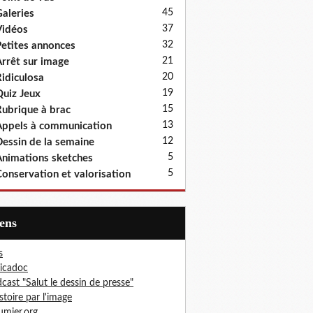
45
aleries
37
idéos
32
etites annonces
21
rrêt sur image
20
idiculosa
19
uiz Jeux
15
ubrique à brac
13
ppels à communication
12
essin de la semaine
5
nimations sketches
5
onservation et valorisation
iens
s
icadoc
cast "Salut le dessin de presse"
istoire par l'image
mier.org