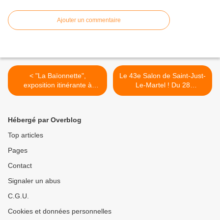
Ajouter un commentaire
< "La Baïonnette",
Le 43e Salon de Saint-Just-
exposition itinérante à
Le-Martel ! Du 28
louer/imprimer
septembre au 6 octobre
2024 >
Hébergé par Overblog
Top articles
Pages
Contact
Signaler un abus
C.G.U.
Cookies et données personnelles