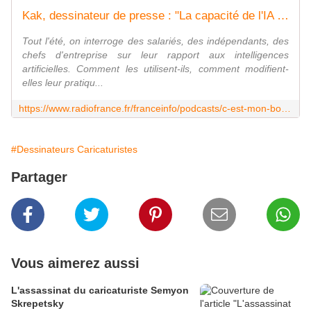
Kak, dessinateur de presse : "La capacité de l'IA à inventer un gag ne s'est pas beaucoup améliorée"
Tout l'été, on interroge des salariés, des indépendants, des
chefs d'entreprise sur leur rapport aux intelligences
artificielles. Comment les utilisent-ils, comment modifient-
elles leur pratiqu...
https://www.radiofrance.fr/franceinfo/podcasts/c-est-mon-boulot/kak-dessinateur-de-presse-la-capacite-de-l-ia-a-inventer-un-gag-ne-s-est-pas-beaucoup-amelioree-4993706
#Dessinateurs Caricaturistes
Partager
Vous aimerez aussi
L'assassinat du caricaturiste Semyon
Skrepetsky