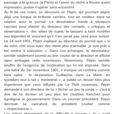
passage à la gravure (à Paris) et l’envoi du cliché à Rouen avant
impression, puisse s’opérer sans encombre.
Au fil de ces notes, on découvre un Pépin, qui pourtant aligne
déjà une longue et brillante carrière, tout en rondeur dans sa
relation avec le journal. Le dessinateur insiste à plusieurs
reprises pour obtenir du directeur des conseils, « critiques et
observations », des idées de sujets, le laissant à loisir modifier
ses légendes et assurant qu’il n’en serait pas vexé pour autant.
Le 24 avril 1901, Pépin explique au directeur du journal que « si
de votre côté vous avez des idées plus d'actualité, je suis prêt à
les mettre à exécution ». Dans ces échanges, le dessinateur
semble totalement soumis au bon vouloir de la direction et affiche
sans ambages cette soumission. Néanmoins, Pépin semble
souffrir de l’exigence de modération qui lui est imposée. Dans
une lettre du 1er novembre 1901, il invoque un confrère comme
faire valoir : le dessinateur Guillaume, dans
Le Matin
, un
quotidien tout à fait « ministériel », a publié un dessin bien plus
impertinent que ceux diffusés par Le Petit rouennais. Pépin
demande à son directeur de lui « lâcher un peu la corde », c’est à
dire de lui donner un peu plus les coudées franches pour
égratigner le gouvernement. Dans un courrier précédent, Pépin
décrivait sa caricature du président Loubet comme
« respectueuse ».
Les lettres témoignent de la difficulté à trouver « le » sujet