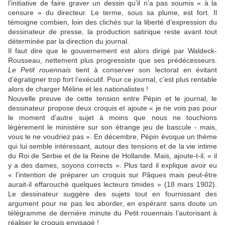
l’initiative de faire graver un dessin qu’il n’a pas soumis « à la
censure » du directeur. Le terme, sous sa plume, est fort. Il
témoigne combien, loin des clichés sur la liberté d’expression du
dessinateur de presse, la production satirique reste avant tout
déterminée par la direction du journal.
Il faut dire que le gouvernement est alors dirigé par Waldeck-
Rousseau, nettement plus progressiste que ses prédécesseurs.
Le Petit rouennais
tient à conserver son lectorat en évitant
d’égratigner trop fort l’exécutif. Pour ce journal, c’est plus rentable
alors de charger Méline et les nationalistes !
Nouvelle preuve de cette tension entre Pépin et le journal, le
dessinateur propose deux croquis et ajoute « je ne vois pas pour
le moment d'autre sujet à moins que nous ne touchions
légèrement le ministère sur son étrange jeu de bascule - mais,
vous le ne voudriez pas ». En décembre, Pépin évoque un thème
qui lui semble intéressant, autour des tensions et de la vie intime
du Roi de Serbie et de la Reine de Hollande. Mais, ajoute-t-il, « il
y a des dames, soyons corrects ». Plus tard il explique avoir eu
« l'intention de préparer un croquis sur Pâques mais peut-être
aurait-il effarouché quelques lecteurs timides » (18 mars 1902).
Le dessinateur suggère des sujets tout en fournissant des
argument pour ne pas les aborder, en espérant sans doute un
télégramme de dernière minute du Petit rouennais l’autorisant à
réaliser le croquis envisagé !