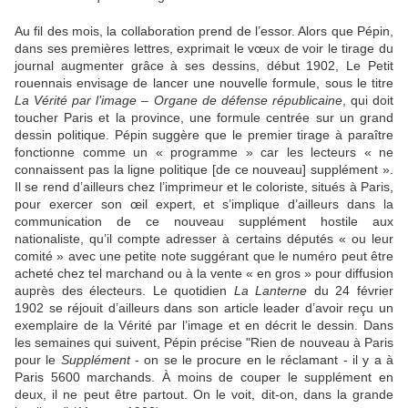
Au fil des mois, la collaboration prend de l’essor. Alors que Pépin,
dans ses premières lettres, exprimait le vœux de voir le tirage du
journal augmenter grâce à ses dessins, début 1902, Le Petit
rouennais envisage de lancer une nouvelle formule, sous le titre
La Vérité par l’image – Organe de défense républicaine
, qui doit
toucher Paris et la province, une formule centrée sur un grand
dessin politique. Pépin suggère que le premier tirage à paraître
fonctionne comme un « programme » car les lecteurs « ne
connaissent pas la ligne politique [de ce nouveau] supplément ».
Il se rend d’ailleurs chez l’imprimeur et le coloriste, situés à Paris,
pour exercer son œil expert, et s’implique d’ailleurs dans la
communication de ce nouveau supplément hostile aux
nationaliste, qu’il compte adresser à certains députés « ou leur
comité » avec une petite note suggérant que le numéro peut être
acheté chez tel marchand ou à la vente « en gros » pour diffusion
auprès des électeurs. Le quotidien
La Lanterne
du 24 février
1902 se réjouit d’ailleurs dans son article leader d’avoir reçu un
exemplaire de la Vérité par l’image et en décrit le dessin. Dans
les semaines qui suivent, Pépin précise "Rien de nouveau à Paris
pour le
Supplément
- on se le procure en le réclamant - il y a à
Paris 5600 marchands. À moins de couper le supplément en
deux, il ne peut être partout. On le voit, dit-on, dans la grande