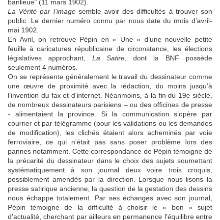
banlieue" (11 mars 1902).
La Vérité par l’image
semble avoir des difficultés à trouver son
public. Le dernier numéro connu par nous date du mois d’avril-
mai 1902.
En Avril, on retrouve Pépin en « Une » d’une nouvelle petite
feuille à caricatures républicaine de circonstance, les élections
législatives approchant,
La Satire
, dont la BNF possède
seulement 4 numéros.
On se représente généralement le travail du dessinateur comme
une œuvre de proximité avec la rédaction, du moins jusqu’à
l’invention du fax et d’internet. Néanmoins, à la fin du 19e siècle,
de nombreux dessinateurs parisiens – ou des officines de presse
- alimentaient la province. Si la communication s’opère par
courrier et par télégramme (pour les validations ou les demandes
de modification), les clichés étaient alors acheminés par voie
ferroviaire, ce qui n’était pas sans poser problème lors des
pannes notamment. Cette correspondance de Pépin témoigne de
la précarité du dessinateur dans le choix des sujets soumettant
systématiquement à son journal deux voire trois croquis,
possiblement amendés par la direction. Lorsque nous lisons la
presse satirique ancienne, la question de la gestation des dessins
nous échappe totalement. Par ses échanges avec son journal,
Pépin témoigne de la difficulté à choisir le « bon » sujet
d’actualité, cherchant par ailleurs en permanence l’équilibre entre