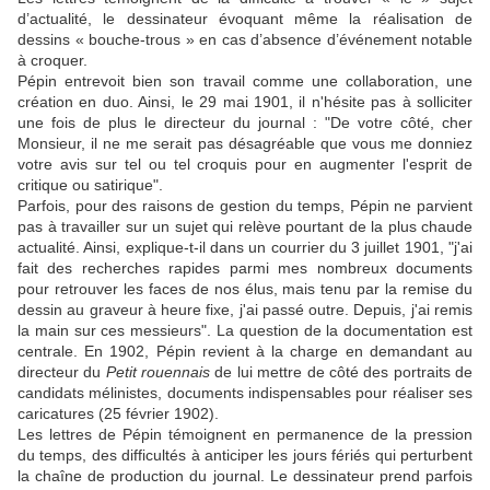
d’actualité, le dessinateur évoquant même la réalisation de
dessins « bouche-trous » en cas d’absence d’événement notable
à croquer.
Pépin entrevoit bien son travail comme une collaboration, une
création en duo. Ainsi, le 29 mai 1901, il n'hésite pas à solliciter
une fois de plus le directeur du journal : "De votre côté, cher
Monsieur, il ne me serait pas désagréable que vous me donniez
votre avis sur tel ou tel croquis pour en augmenter l'esprit de
critique ou satirique".
Parfois, pour des raisons de gestion du temps, Pépin ne parvient
pas à travailler sur un sujet qui relève pourtant de la plus chaude
actualité. Ainsi, explique-t-il dans un courrier du 3 juillet 1901, "j'ai
fait des recherches rapides parmi mes nombreux documents
pour retrouver les faces de nos élus, mais tenu par la remise du
dessin au graveur à heure fixe, j'ai passé outre. Depuis, j'ai remis
la main sur ces messieurs". La question de la documentation est
centrale. En 1902, Pépin revient à la charge en demandant au
directeur du
Petit rouennais
de lui mettre de côté des portraits de
candidats mélinistes, documents indispensables pour réaliser ses
caricatures (25 février 1902).
Les lettres de Pépin témoignent en permanence de la pression
du temps, des difficultés à anticiper les jours fériés qui perturbent
la chaîne de production du journal. Le dessinateur prend parfois