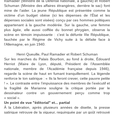
Ramadier (Ministre de la Défense nationale, à gauche) et Robert
Schuman (Ministre des affaires étrangères, derrière le sac) font
mine de l’aider. La jeune République est présentée comme la
victime d’un budget obèse (ici les dépenses de l’État et les
dépenses sociales sont visées) conçu par ces hommes politiques
appartenant à la gauche modérée. Sur la gauche, une femme
plus âgée, elle aussi coiffée du bonnet phrygien, observe la
scène en témoin impuissante : c’est la défunte IIIe République,
fauchée par le Régime de Vichy suite à la défaite face à
l’Allemagne, en juin 1940.
Henri Queuille, Paul Ramadier et Robert Schuman
Sur les marches du Palais Bourbon, au fond à droite, Édouard
Herriot (Maire de Lyon, député, Président de l'Assemblée
nationale, membre de l'Académie française depuis 1946),
regarde la scène de haut en fumant tranquillement. La légende
renforce le ton satirique : « Ils la feront crever, cette pauvre petite
! ». Le contraste entre l’impuissance des membres de l’exécutif et
la fragilité de Marianne souligne la critique portée par le
dessinateur contre un gouvernement perçu comme trop
« social ».
Un point de vue "éditorial" et... partial
À la Libération, après plusieurs années de disette, la presse
satirique retrouve de la vigueur, requinquée par un goût retrouvé