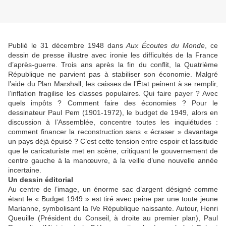
Publié le 31 décembre 1948 dans
Aux Écoutes du Monde
, ce
dessin de presse illustre avec ironie les difficultés de la France
d’après-guerre. Trois ans après la fin du conflit, la Quatrième
République ne parvient pas à stabiliser son économie. Malgré
l’aide du Plan Marshall, les caisses de l’État peinent à se remplir,
l’inflation fragilise les classes populaires. Qui faire payer ? Avec
quels impôts ? Comment faire des économies ? Pour le
dessinateur Paul Pem (1901-1972), le budget de 1949, alors en
discussion à l’Assemblée, concentre toutes les inquiétudes :
comment financer la reconstruction sans « écraser » davantage
un pays déjà épuisé ? C’est cette tension entre espoir et lassitude
que le caricaturiste met en scène, critiquant le gouvernement de
centre gauche à la man
œuvre,
à la veille d’une nouvelle année
incertaine.
Un dessin éditorial
Au centre de l’image, un énorme sac d’argent désigné comme
étant le « Budget 1949 » est tiré avec peine par une toute jeune
Marianne, symbolisant la IVe République naissante. Autour, Henri
Queuille (Président du Conseil, à droite au premier plan), Paul