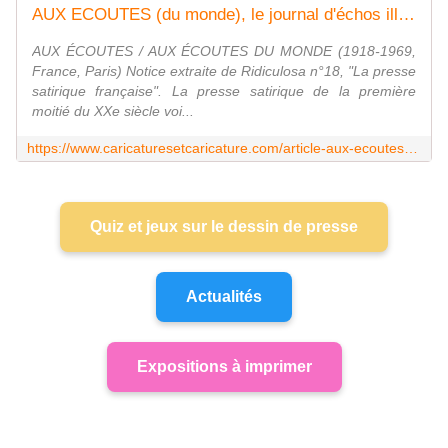
AUX ECOUTES (du monde), le journal d'échos illustré le plus durable du XXe siècle
AUX ÉCOUTES / AUX ÉCOUTES DU MONDE (1918-1969,
France, Paris) Notice extraite de Ridiculosa n°18, "La presse
satirique française". La presse satirique de la première
moitié du XXe siècle voi...
https://www.caricaturesetcaricature.com/article-aux-ecoutes-du-monde-le-journal-d-echos-illustre-le-plus-durable-du-xxe-siecle-80722863.html
Quiz et jeux sur le dessin de presse
Actualités
Expositions à imprimer