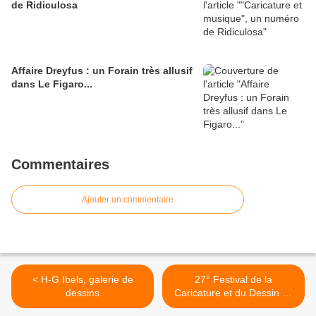
de Ridiculosa
Affaire Dreyfus : un Forain très allusif
dans Le Figaro...
Commentaires
Ajouter un commentaire
< H-G Ibels, galerie de
27° Festival de la
dessins
Caricature et du Dessin de
Presse de Castelnaudary >