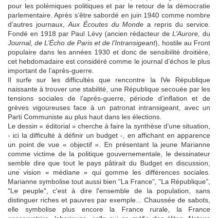
pour les polémiques politiques et par le retour de la démocratie
parlementaire. Après s’être sabordé en juin 1940 comme nombre
d’autres journaux,
Aux Écoutes du Monde
a repris du service.
Fondé en 1918 par Paul Lévy (ancien rédacteur de
L’Aurore,
du
Journal, de L’Écho de Paris et de l’Intransigeant
), hostile au Front
populaire dans les années 1930 et donc de sensibilité droitière,
cet hebdomadaire est considéré comme le journal d’échos le plus
important de l’après-guerre.
Il surfe sur les difficultés que rencontre la IVe République
naissante à trouver une stabilité, une République secouée par les
tensions sociales de l’après-guerre, période d’inflation et de
grèves vigoureuses face à un patronat intransigeant, avec un
Parti Communiste au plus haut dans les élections.
Le dessin « éditorial » cherche à faire la synthèse d’une situation,
- ici la difficulté à définir un budget -, en affichant en apparence
un point de vue « objectif ». En présentant la jeune Marianne
comme victime de la politique gouvernementale, le dessinateur
semble dire que tout le pays pâtirait du Budget en discussion,
une vision « médiane » qui gomme les différences sociales.
Marianne symbolise tout aussi bien "La France", "La République",
"Le peuple", c'est à dire l'ensemble de la population, sans
distinguer riches et pauvres par exemple... Chaussée de sabots,
elle symbolise plus encore la France rurale, la France