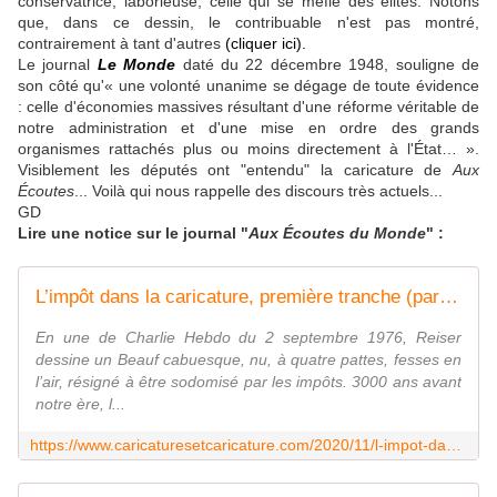
conservatrice, laborieuse, celle qui se méfie des élites. Notons
que, dans ce dessin, le contribuable n'est pas montré,
contrairement à tant d'autres
(cliquer ici)
.
Le journal
Le Monde
daté du 22 décembre 1948, souligne de
son côté qu'« une volonté unanime se dégage de toute évidence
: celle d'économies massives résultant d'une réforme véritable de
notre administration et d'une mise en ordre des grands
organismes rattachés plus ou moins directement à l'État… ».
Visiblement les députés ont "entendu" la caricature de
Aux
Écoutes
... Voilà qui nous rappelle des discours très actuels...
GD
Lire une notice sur le journal "
Aux Écoutes du Monde
" :
L’impôt dans la caricature, première tranche (par Daniel Dugne)
En une de Charlie Hebdo du 2 septembre 1976, Reiser
dessine un Beauf cabuesque, nu, à quatre pattes, fesses en
l’air, résigné à être sodomisé par les impôts. 3000 ans avant
notre ère, l...
https://www.caricaturesetcaricature.com/2020/11/l-impot-dans-la-caricature-premiere-tranche.html