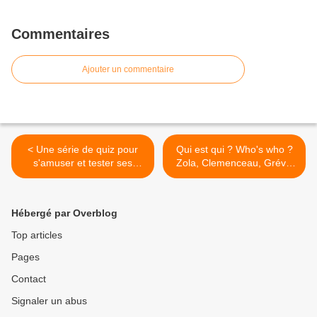
Commentaires
Ajouter un commentaire
< Une série de quiz pour
Qui est qui ? Who's who ?
s'amuser et tester ses
Zola, Clemenceau, Grévy,
connaissances sur la
Combes ? >
caricature et le dessin de
presse...
Hébergé par Overblog
Top articles
Pages
Contact
Signaler un abus