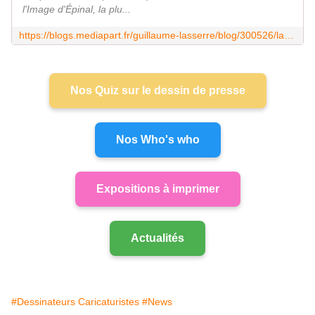
l'Image d'Épinal, la plu...
https://blogs.mediapart.fr/guillaume-lasserre/blog/300526/la-dette-masereel
Nos Quiz sur le dessin de presse
Nos Who's who
Expositions à imprimer
Actualités
#Dessinateurs Caricaturistes
#News