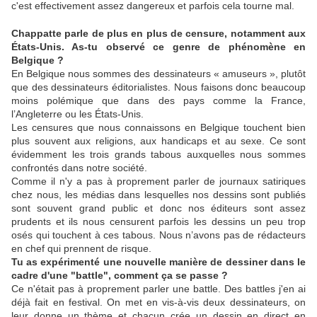
c'est effectivement assez dangereux et parfois cela tourne mal.
Chappatte parle de plus en plus de censure, notamment aux
États-Unis. As-tu observé ce genre de phénomène en
Belgique ?
En Belgique nous sommes des dessinateurs « amuseurs », plutôt
que des dessinateurs éditorialistes. Nous faisons donc beaucoup
moins polémique que dans des pays comme la France,
l’Angleterre ou les États-Unis.
Les censures que nous connaissons en Belgique touchent bien
plus souvent aux religions, aux handicaps et au sexe. Ce sont
évidemment les trois grands tabous auxquelles nous sommes
confrontés dans notre société.
Comme il n'y a pas à proprement parler de journaux satiriques
chez nous, les médias dans lesquelles nos dessins sont publiés
sont souvent grand public et donc nos éditeurs sont assez
prudents et ils nous censurent parfois les dessins un peu trop
osés qui touchent à ces tabous. Nous n’avons pas de rédacteurs
en chef qui prennent de risque.
Tu as expérimenté une nouvelle manière de dessiner dans le
cadre d'une "battle", comment ça se passe ?
Ce n'était pas à proprement parler une battle. Des battles j'en ai
déjà fait en festival. On met en vis-à-vis deux dessinateurs, on
leur donne un thème et chacun crée un dessin en direct en