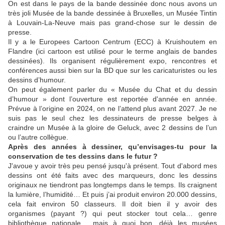
On est dans le pays de la bande dessinée donc nous avons un
très joli Musée de la bande dessinée à Bruxelles, un Musée Tintin
à Louvain-La-Neuve mais pas grand-chose sur le dessin de
presse.
Il y a le Europees Cartoon Centrum (ECC) à Kruishoutem en
Flandre (ici cartoon est utilisé pour le terme anglais de bandes
dessinées). Ils organisent régulièrement expo, rencontres et
conférences aussi bien sur la BD que sur les caricaturistes ou les
dessins d’humour.
On peut également parler du « Musée du Chat et du dessin
d’humour » dont l’ouverture est reportée d'année en année.
Prévue à l’origine en 2024, on ne l’attend plus avant 2027. Je ne
suis pas le seul chez les dessinateurs de presse belges à
craindre un Musée à la gloire de Geluck, avec 2 dessins de l’un
ou l’autre collègue.
Après des années à dessiner, qu’envisages-tu pour la
conservation de tes dessins dans le futur ?
J'avoue y avoir très peu pensé jusqu'à présent. Tout d'abord mes
dessins ont été faits avec des marqueurs, donc les dessins
originaux ne tiendront pas longtemps dans le temps. Ils craignent
la lumière, l’humidité… Et puis j’ai produit environ 20.000 dessins,
cela fait environ 50 classeurs. Il doit bien il y avoir des
organismes (payant ?) qui peut stocker tout cela… genre
bibliothèque nationale… mais à quoi bon, déjà les musées