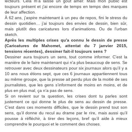
lecteurs. Cela m’a laissé un goût amer. Mais mon public est
toujours présent et j’ai encore de temps en temps des marques
de leur affection.
À 62 ans, j’aspire maintenant à un peu de repos, fini le stress du
dessin quotidien… j’ai toujours des envies de dessin, bien sûr,
mais plutôt des caricatures lors d’animations. Ou de l’urban
sketch.
Après les multiples crises qu'a connu le dessin de presse
(Caricatures de Mahomet, attentat du 7 janvier 2015,
tensions récentes), dessiner fait-il toujours sens ?
Dessiner aura toujours un sens, tout comme informer. C'est la
manière de le faire maintenant qui n'a plus beaucoup de sens. Se
retrouver avec deux dessinateurs pour six journaux alors qu'il y a
10 ans nous étions sept, que ces 6 journaux appartiennent tous
au même groupe, que la presse ait perdu plus de la moitié de ses
journalistes, que les gens s’informent de moins en moins, et de
plus en plus mal, ça n’a pas de sens.
Si on revient sur ta question, les crises dont tu parles sont
justement ce qui donne le plus de sens au dessin de presse.
C’est dans ces moments difficiles, que le dessin prend tout son
sens, qu’il donne du recul au drame par le rire, mais aussi qu’il
pousse à réfléchir, à tirer des leçons, bref qu’il aide à mieux
comprendre le pourquoi et le comment des choses.