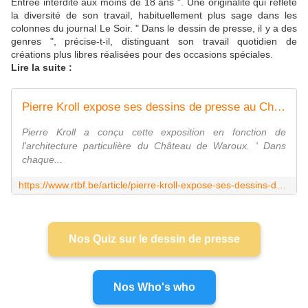
Entrée interdite aux moins de 18 ans ". Une originalité qui reflète
la diversité de son travail, habituellement plus sage dans les
colonnes du journal Le Soir. " Dans le dessin de presse, il y a des
genres ", précise-t-il, distinguant son travail quotidien de
créations plus libres réalisées pour des occasions spéciales.
Lire la suite :
Pierre Kroll expose ses dessins de presse au Château de Waroux jusqu'au 12 juillet - RTBF Actus
Pierre Kroll a conçu cette exposition en fonction de
l'architecture particulière du Château de Waroux. ' Dans
chaque...
https://www.rtbf.be/article/pierre-kroll-expose-ses-dessins-de-presse-au-chateau-de-waroux-jusqu-au-12-juillet-11728165
Nos Quiz sur le dessin de presse
Nos Who's who