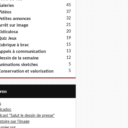
45
aleries
37
idéos
32
etites annonces
21
rrêt sur image
20
idiculosa
19
uiz Jeux
15
ubrique à brac
13
ppels à communication
12
essin de la semaine
5
nimations sketches
5
onservation et valorisation
iens
s
icadoc
cast "Salut le dessin de presse"
istoire par l'image
mier.org