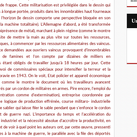
e frappe. Cette militarisation est privilégiée dans le dessin qui
s à longue portée, produits dans les innombrables haut fourneaux
l’horizon (le dessin comporte une perspective bloquée en son
 la machine totalitaire). L’Allemagne d’abord, a été transformée
niprésence de métal), marchant à plein régime (comme le montre
site de mettre la main au plus vite sur toutes les ressources,
ques, à commencer par les ressources alimentaires des vaincus.
lace demandées aux ouvriers vaincus provoquent d’innombrables
 de famines et l’on compte par dizaines de milliers en
 étant obligés de travailler jusqu’à 18 heures par jour. Cette
voi de commissaires spéciaux pour intensifier la terreur et la
ie en 1943. On le voit, Etat policier et appareil économique
s comme le montre le document où les travailleurs avancent
rés par un cordon de militaires en armes. Pire encore, l’emploi du
ntration comme d’extermination), entreprise coordonnée par
ogique de production effrénée, course militaro- industrielle
 sablier qui laisse filer le sable pendant que s’enfonce le cordon
ort de guerre nazi. L’importance du temps et l’accélération du
e industriel et la nécessité absolue d’accroître la productivité, en
ant de voir à quel point les auteurs ont, par cette œuvre, pressenti
 à la machine de guerre, le parallèle avec la file des déportés