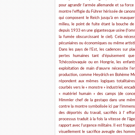
pour agrandir l’armée allemande et sa force d
montre l’effigie du Führer hérissée de canon
qui composent le Reich jusqu’à en masquer 
milieu, le point de fuite étant la bouche de
depuis 1933 en une gigantesque usine (l’om
la fumée obscurcissant le ciel). Cela néces
pécuniaires ou économiques ou même artisti
Dans les pays de l’Est, les cadences sur p
pertes humaines tant d’épuisement que
Tchécoslovaquie ou en Hongrie, les enfants
exploitation de main d’œuvre nécessite l’en
production, comme Heydrich en Bohème Morav
répondent aux mêmes logiques totalitaire
courbés vers le « monstre » industriel, encad
« matériel humain » des camps (de conce
Himmler chef de la gestapo dans une même l
contre la montre symbolisée ici par l’immense
des déportés du travail, sacrifiés à l’ eff
processus traduit à la fois la vitesse de l’âg
rapport avec l’urgence militaire. Il est frapp
visuellement le sacrifice aveugle des hommes