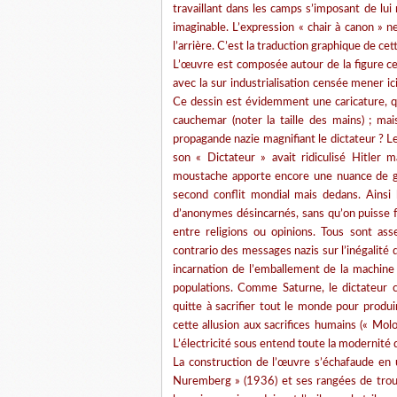
travaillant dans les camps s’imposant de lui
imaginable. L’expression « chair à canon » n
l’arrière. C’est la traduction graphique de ce
L’œuvre est composée autour de la figure cent
avec la sur industrialisation censée mener i
Ce dessin est évidemment une caricature, qu
cauchemar (noter la taille des mains) ; ma
propagande nazie magnifiant le dictateur ? L
son « Dictateur » avait ridiculisé Hitler
moustache apporte encore une nuance de gro
second conflit mondial mais dedans. Ainsi 
d’anonymes désincarnés, sans qu’on puisse fa
entre religions ou opinions. Tous sont as
contrario des messages nazis sur l’inégalité
incarnation de l’emballement de la machine
populations. Comme Saturne, le dictateur co
quitte à sacrifier tout le monde pour produi
cette allusion aux sacrifices humains (« Molo
L’électricité sous entend toute la modernité 
La construction de l’œuvre s’échafaude en 
Nuremberg » (1936) et ses rangées de troup