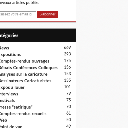
veaux articles publiés.
Catégories
669
News
393
xpositions
175
omptes-rendus ouvrages
156
ébats Conférences Colloques
153
nalyses sur la caricature
135
essinateurs Caricaturistes
101
xpos à louer
79
nterviews
75
estivals
70
resse "satirique"
61
omptes-rendus recueils
50
Web
49
oint de vue