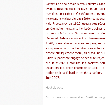
La facture de ce dessin renvoie au film « Mé
avant la mise en place du nazisme, une soc
humaine, un « robot ». Ce thème est deven
incarnant le mal absolu une référence abondam
» de Protozanov en 1923 jusqu’à plus récem
sphère noire menaçante hérissée d’épines d
urbaines infinies peut être vue comme un sim
Derso et Kelem dénoncent ici l’asservisseme
1940, (sans allusion aucune au programm
extrapoler à partir de l’intuition des auteu
encore publiquement connu, au prix d’une sur
Outre le pacifisme engagé de ses auteurs, ce
que la guerre a mobilisé les sociétés tou
traditionnelles entre champ de bataille et «
notion de la participation des états nations.
Juin 2007.
Haut de page
Autres dessins analysés dans "Arrêt sur ima