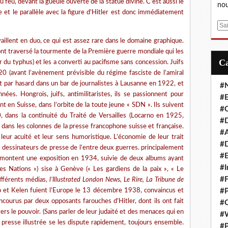
au feu, devant la gueule ouverte de la statue divine. C’est aussi le
nou
 et le parallèle avec la figure d’Hitler est donc immédiatement
E
m
illent en duo, ce qui est assez rare dans le domaine graphique.
a
 ont traversé la tourmente de la Première guerre mondiale qui les
i
u typhus) et les a converti au pacifisme sans concession. Juifs
l
20 (avant l’avènement prévisible du régime fasciste de l’amiral
nt par hasard dans un bar de journalistes à Lausanne en 1922, et
#
ées. Hongrois, juifs, antimilitaristes, ils se passionnent pour
#E
nt en Suisse, dans l’orbite de la toute jeune « SDN ». Ils suivent
#C
, dans la continuité du Traité de Versailles (Locarno en 1925,
#D
ans les colonnes de la presse francophone suisse et française.
#A
leur acuité et leur sens humoristique. L’économie de leur trait
#D
e dessinateurs de presse de l’entre deux guerres. principalement
#E
t montent une exposition en 1934, suivie de deux albums ayant
#I
es Nations ») sise à Genève (« Les gardiens de la paix », « Le
#F
ifférents médias,
l’Illustrated London News, Le Rire, La Tribune de
o et Kelen fuient l’Europe le 13 décembre 1938, convaincus et
#P
courus par deux opposants farouches d’Hitler, dont ils ont fait
#C
ers le pouvoir. (Sans parler de leur judaïté et des menaces qui en
#
a presse illustrée se les dispute rapidement, toujours ensemble.
#P