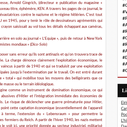
sse, Arnold Gingrich, (directeur e publication du magasine «
#G
 nouveau titre, éphémère,
KEN
. A travers les pages de ce journal, le
#V
évastatrices contre le nazisme et le régime hitlérien. C’est tout
#P
U en 1945, pour y tenir le rôle de dessinateurs agrémentés qui
#A
r crayon saisissait au vol tous les détails échappant aux caméras,
#R
#Q
rrière en solo au journal « L’Equipe », puis de retour à New York
#R
omistes mondiaux » (
Dico-Solo
)
#A
oser sans erreur qu’ils sont antinazis et qu’on trouvera trace de
#D
ée. La charge dénonce clairement l’exploitation économique, le
#A
s vaincus à partir de 1940 et qui se traduisit par une exploitation
#C
pales jusqu’à l’extermination par le travail. On est entré durant
e « total » qui mobilise tous les moyens des belligérants que ce
 de masse ou le terrain idéologique.
L
origine comme un instrument de domination économique, ce qui
les abusives d’Hitler et l’intégration immédiate des économies de
is. Le risque de déclencher une guerre prématurée pour Hitler,
Eiri
el point cette captation économique (essentiellement de l’appareil
Car
re, à terme, l’extension du « Lebensraum » pour permettre la
Pod
 les fermiers du Reich. A partir de l’hiver 1940, les nazis mettent
L'h
e voit ici, une priorité donnée au secteur industriel, militarisé
Dau