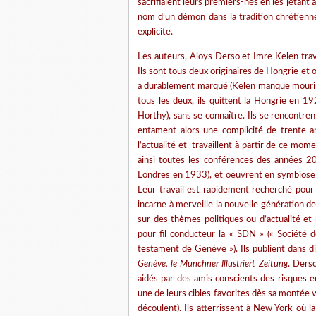
sacrifiaient leurs premiers-nés en les jetant 
nom d’un démon dans la tradition chrétienne
explicite.
Les auteurs, Aloys Derso et Imre Kelen trava
Ils sont tous deux originaires de Hongrie et
a durablement marqué (Kelen manque mourir d
tous les deux, ils quittent la Hongrie en 19
Horthy), sans se connaître. Ils se rencontre
entament alors une complicité de trente ann
l’actualité et travaillent à partir de ce mome
ainsi toutes les conférences des années 20
Londres en 1933), et oeuvrent en symbiose d
Leur travail est rapidement recherché pour 
incarne à merveille la nouvelle génération d
sur des thèmes politiques ou d’actualité e
pour fil conducteur la « SDN » (« Société d
testament de Genève »). Ils publient dans d
Genève, le Münchner Illustriert Zeitung
. Ders
aidés par des amis conscients des risques en
une de leurs cibles favorites dès sa montée v
découlent). Ils atterrissent à New York où l