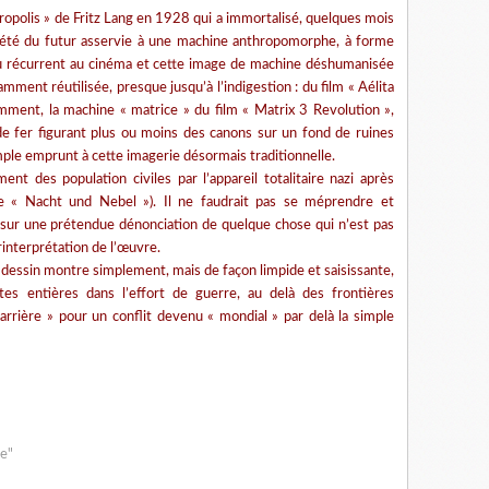
tropolis » de Fritz Lang en 1928 qui a immortalisé, quelques mois
iété du futur asservie à une machine anthropomorphe, à forme
u récurrent au cinéma et cette image de machine déshumanisée
ment réutilisée, presque jusqu’à l’indigestion : du film « Aélita
ment, la machine « matrice » du film « Matrix 3 Revolution »,
e fer figurant plus ou moins des canons sur un fond de ruines
ple emprunt à cette imagerie désormais traditionnelle.
nt des population civiles par l’appareil totalitaire nazi après
e « Nacht und Nebel »). Il ne faudrait pas se méprendre et
rs sur une prétendue dénonciation de quelque chose qui n’est pas
interprétation de l’œuvre.
 dessin montre simplement, mais de façon limpide et saisissante,
tes entières dans l’effort de guerre, au delà des frontières
 arrière » pour un conflit devenu « mondial » par delà la simple
ge"