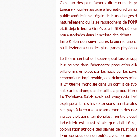
C’est un des plus fameux directeurs de pre
Esquire ») qui les associe à la création d’un
public américain se régale de leurs charges d
naturellement qu’ils se rapprochent de l’ON
était déjà le leur à Genève, à la SDN, où leu
non autorisées dans l’enceinte des débats.
Imre Kelen poursuivra après la guerre une ca
où il deviendra « un des plus grands physion
Le thème central de l’œuvre peut laisser supp
leur œuvre dans l’abondante production alli
pillage mis en place par les nazis sur les pay
économique impitoyable, des richesses princi
la 2° guerre mondiale dans un conflit de typ
soit sur les champs de bataille, la production
Le Troisième Reich avait été conçu dès l’
explique à la fois les extensions territoria
ces pays à la course aux armements des naz
via ces violations territoriales, montre à qu
industriel) est aussi vitale que doit l’êt
colonisation agricole des plaines de l’Est par
l’Europe sous coupe réglée, avec, comme on l