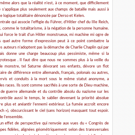
 même alors que la réalité n’est, à ce moment, que difficilement
e s’applique plus seulement aux champs de bataille mais aussi à
tte logique totalitaire dénoncée par Derso et Kelen.
rale qui associe l’effigie du Führer, d’Hitler chef du IIIe Reich,
ci, comme le totalitarisme, à la négation de la personne humaine.
i force le trait d’un Hitler monstrueux, mi machine mi ogre de
is quel autre forme d’expression peut à ce point combattre la
es auteurs n’adoptent pas la démarche de Charlie Chaplin qui par
 mais donne une charge beaucoup plus pessimiste, même si la
tesque . Il faut dire que nous ne sommes plus à la veille du
le monstre, tel Saturne dévorant ses enfants, dévore un flot
ire de différence entre allemands, français, polonais ou autres,
servis et conduits à la mort sous le même statut anonyme, a
 des races. Ils sont comme sacrifiés à une sorte de Dieu-machine,
 de guerre allemande et du contrôle absolu du nazisme sur les
ntrôle aussi le temps, le sablier devenant la priorité absolue
re plus et anéantir l’ennemi extérieur. La fumée accroît encore
ch »), obscurcissant le ciel (sans horizon) masquant tout espoir.
de l’ensemble.
un effet de perspective qui renvoie aux vues du « Congrès de
es fidèles, alignées géométriquement selon des transversales