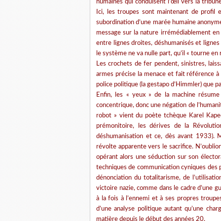
humaines qui conduisent l’œil vers la tribun
Ici, les troupes sont maintenant de profil
subordination d’une marée humaine anonyme à 
message sur la nature irrémédiablement en 
entre lignes droites, déshumanisés et lignes 
le système ne va nulle part, qu’il « tourne en
Les crochets de fer pendent, sinistres, la
armes précise la menace et fait référence à l
police politique (la gestapo d’Himmler) que pa
Enfin, les « yeux » de la machine résume
concentrique, donc une négation de l’humanit
robot » vient du poète tchèque Karel Kap
prémonitoire, les dérives de la Révolution
déshumanisation et ce, dès avant 1933). M
révolte apparente vers le sacrifice. N’oublio
opérant alors une séduction sur son élector
techniques de communication cyniques des part
dénonciation du totalitarisme, de l’utilisati
victoire nazie, comme dans le cadre d’une gue
à la fois à l’ennemi et à ses propres troupes,
d’une analyse politique autant qu’une char
matière depuis le début des années 20.