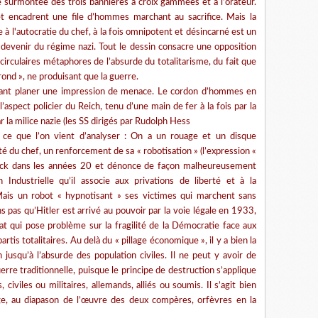
e surmontée des trois bannières à croix gammées et à l’orateur.
 et encadrent une file d’hommes marchant au sacrifice. Mais la
l'autocratie du chef, à la fois omnipotent et désincarné est un
devenir du régime nazi. Tout le dessin consacre une opposition
circulaires métaphores de l’absurde du totalitarisme, du fait que
 rond », ne produisant que la guerre.
issant planer une impression de menace. Le cordon d’hommes en
’aspect policier du Reich, tenu d’une main de fer à la fois par la
r la milice nazie (les SS dirigés par Rudolph Hess
 ce que l’on vient d’analyser : On a un rouage et un disque
é du chef, un renforcement de sa « robotisation » (l’expression «
eck dans les années 20 et dénonce de façon malheureusement
 Industrielle qu’il associe aux privations de liberté et à la
ais un robot « hypnotisant » ses victimes qui marchent sans
ns pas qu’Hitler est arrivé au pouvoir par la voie légale en 1933,
at qui pose problème sur la fragilité de la Démocratie face aux
is totalitaires. Au delà du « pillage économique », il y a bien la
on jusqu’à l’absurde des population civiles. Il ne peut y avoir de
rre traditionnelle, puisque le principe de destruction s’applique
 civiles ou militaires, allemands, alliés ou soumis. Il s’agit bien
ge, au diapason de l’œuvre des deux compères, orfèvres en la