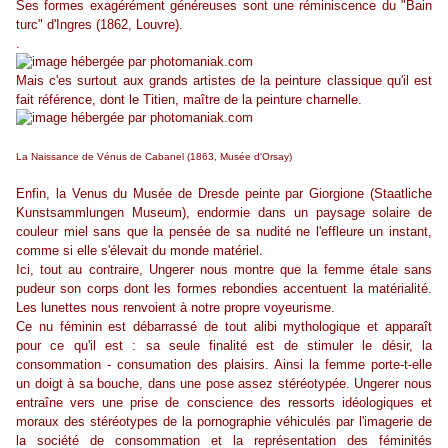
Ses formes exagérément généreuses sont une réminiscence du "Bain
turc" d'Ingres (1862, Louvre).
.
Mais c'es surtout aux grands artistes de la peinture classique qu'il est
fait référence, dont le Titien, maître de la peinture charnelle.
La Naissance de Vénus de Cabanel (1863, Musée d'Orsay)
Enfin, la Venus du Musée de Dresde peinte par Giorgione (Staatliche
Kunstsammlungen Museum), endormie dans un paysage solaire de
couleur miel sans que la pensée de sa nudité ne l'effleure un instant,
comme si elle s'élevait du monde matériel.
Ici, tout au contraire, Ungerer nous montre que la femme étale sans
pudeur son corps dont les formes rebondies accentuent la matérialité.
Les lunettes nous renvoient à notre propre voyeurisme.
Ce nu féminin est débarrassé de tout alibi mythologique et apparaît
pour ce qu'il est : sa seule finalité est de stimuler le désir, la
consommation - consumation des plaisirs. Ainsi la femme porte-t-elle
un doigt à sa bouche, dans une pose assez stéréotypée. Ungerer nous
entraîne vers une prise de conscience des ressorts idéologiques et
moraux des stéréotypes de la pornographie véhiculés par l'imagerie de
la société de consommation et la représentation des féminités