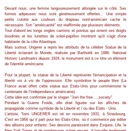
Devant nous, une femme langoureusement allongée sur le côté. Ses
formes adipeuses nous sont généreusement offertes... Une simple
petite culotte aux couleurs du drapeau nord-américain cache le
nécessaire. Son "américanité" est réaffirmée par plusieurs éléments.
Tout d'abord les longs ongles carmins et pointus qui ornent ses doigts
boudinés et les lunettes de soleil-papillon montrent qu'il s'agit d'une
habitante de la côte Atlantique.
Mais surtout, Ungerer a repris les attributs de la célèbre Statue de la
Liberté éclairant le Monde, réalisée par Bartholdi en 1886. National
Historic Landmarks depuis 1924, le monument est à ce titre un élément
de l'identité américaine.
Pour la plupart, la statue de la Liberté représente l'émancipation et la
liberté vis à vis de l'oppression. Elle symbolise le peuple libre (La
France avait offert cette statue aux Etats-Unis pour commémorer le
centenaire de l’Indépendance américaine).
Cette idée est confirmée par le slogan "Join the free.....society".
Pendant la Guerre Froide, elle était figurée sur les affiches de
propagande comme symbole de la Liberté et / ou des Etats - Unis.
L'artiste, Tomi UNGERER est né en novembre 1931, à Strasbourg.
C'est en 1956 qu' il part pour les Etats-Unis, où il commence par éditer
des albums pour enfants. Ses dessins paraissent dans Esquire, Life, le
New York Times et de nombreuses autres revues. Il travaille également