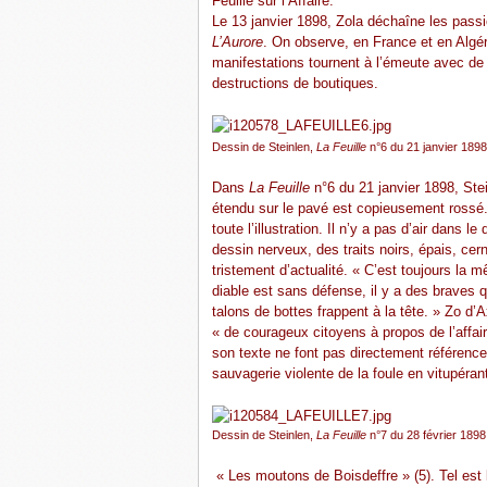
Feuille sur l’Affaire.
Le 13 janvier 1898, Zola déchaîne les passi
L’Aurore
. On observe, en France et en Algé
manifestations tournent à l’émeute avec d
destructions de boutiques.
Dessin de Steinlen,
La Feuille
n°6 du 21 janvier 1898
Dans
La Feuille
n°6 du 21 janvier 1898, St
étendu sur le pavé est copieusement rossé
toute l’illustration. Il n’y a pas d’air dans 
dessin nerveux, des traits noirs, épais, cer
tristement d’actualité. « C’est toujours l
diable est sans défense, il y a des braves 
talons de bottes frappent à la tête. » Zo d’A
« de courageux citoyens à propos de l’affair
son texte ne font pas directement référence 
sauvagerie violente de la foule en vitupéran
Dessin de Steinlen,
La Feuille
n°7 du 28 février 1898
« Les moutons de Boisdeffre » (5). Tel est l