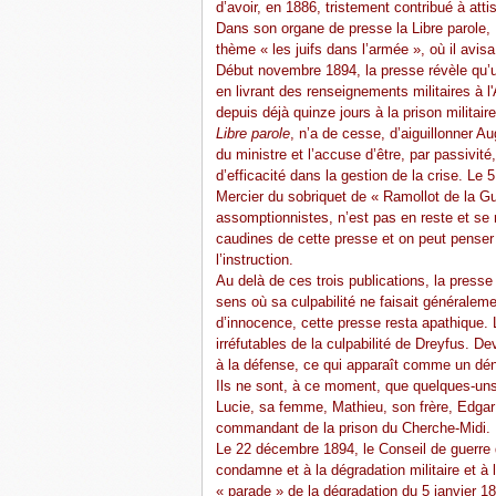
d’avoir, en 1886, tristement contribué à att
Dans son organe de presse la Libre parole, 
thème « les juifs dans l’armée », où il avis
Début novembre 1894, la presse révèle qu’un 
en livrant des renseignements militaires à l
depuis déjà quinze jours à la prison milita
Libre parole
, n’a de cesse, d’aiguillonner Au
du ministre et l’accuse d’être, par passivité
d’efficacité dans la gestion de la crise. L
Mercier du sobriquet de « Ramollot de la G
assomptionnistes, n’est pas en reste et se
caudines de cette presse et on peut penser q
l’instruction.
Au delà de ces trois publications, la presse
sens où sa culpabilité ne faisait généralem
d’innocence, cette presse resta apathique. L
irréfutables de la culpabilité de Dreyfus. D
à la défense, ce qui apparaît comme un déni 
Ils ne sont, à ce moment, que quelques-uns
Lucie, sa femme, Mathieu, son frère, Edgar
commandant de la prison du Cherche-Midi.
Le 22 décembre 1894, le Conseil de guerre d
condamne et à la dégradation militaire et à l
« parade » de la dégradation du 5 janvier 18