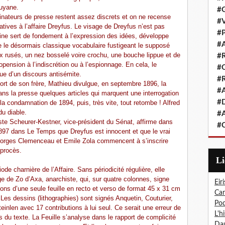
Guyane.
#G
nateurs de presse restent assez discrets et on ne recense
#V
atives à l’affaire Dreyfus. Le visage de Dreyfus n’est pas
#P
aine sert de fondement à l’expression des idées, développe
#A
 le désormais classique vocabulaire fustigeant le supposé
eux rusés, un nez bosselé voire crochu, une bouche lippue et de
#R
ropension à l’indiscrétion ou à l’espionnage. En cela, le
#Q
que d’un discours antisémite.
#R
 sort de son frère, Mathieu divulgue, en septembre 1896, la
#A
ns la presse quelques articles qui marquent une interrogation
#D
 la condamnation de 1894, puis, très vite, tout retombe ! Alfred
du diable.
#A
uste Scheurer-Kestner, vice-président du Sénat, affirme dans
#C
1897 dans Le Temps que Dreyfus est innocent et que le vrai
eorges Clemenceau et Emile Zola commencent à s’inscrire
 procès.
L
ode charnière de l’Affaire. Sans périodicité régulière, elle
ge de Zo d’Axa, anarchiste, qui, sur quatre colonnes, signe
Eiri
isons d’une seule feuille en recto et verso de format 45 x 31 cm
Car
Les dessins (lithographies) sont signés Anquetin, Couturier,
Pod
inlen avec 17 contributions à lui seul. Ce serait une erreur de
L'h
s du texte. La Feuille s’analyse dans le rapport de complicité
Dau