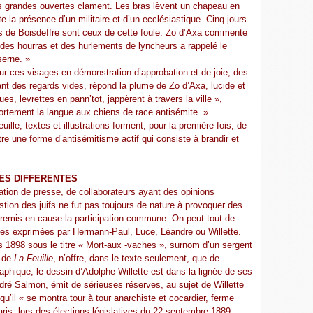
s grandes ouvertes clament. Les bras lèvent un chapeau en
e la présence d’un militaire et d’un ecclésiastique. Cinq jours
s de Boisdeffre sont ceux de cette foule. Zo d’Axa commente
 des hourras et des hurlements de lyncheurs a rappelé le
serne. »
pour ces visages en démonstration d’approbation et de joie, des
nt des regards vides, répond la plume de Zo d’Axa, lucide et
s, levrettes en pann’tot, jappèrent à travers la ville »,
fortement la langue aux chiens de race antisémite. »
lle, textes et illustrations forment, pour la première fois, de
re une forme d’antisémitisme actif qui consiste à brandir et
ES DIFFERENTES
tion de presse, de collaborateurs ayant des opinions
stion des juifs ne fut pas toujours de nature à provoquer des
it remis en cause la participation commune. On peut tout de
ces exprimées par Hermann-Paul, Luce, Léandre ou Willette.
 1898 sous le titre « Mort-aux -vaches », surnom d’un sergent
n de
La Feuille
, n’offre, dans le texte seulement, que de
graphique, le dessin d’Adolphe Willette est dans la lignée de ses
dré Salmon, émit de sérieuses réserves, au sujet de Willette
it qu’il « se montra tour à tour anarchiste et cocardier, ferme
Paris, lors des élections législatives du 22 septembre 1889,