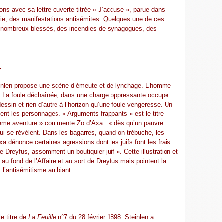
ons avec sa lettre ouverte titrée « J’accuse », parue dans
rie, des manifestations antisémites. Quelques une de ces
e nombreux blessés, des incendies de synagogues, des
.
einlen propose une scène d’émeute et de lynchage. L’homme
. La foule déchaînée, dans une charge oppressante occupe
le dessin et rien d’autre à l’horizon qu’une foule vengeresse. Un
nent les personnages. « Arguments frappants » est le titre
a même aventure » commente Zo d’Axa : « dès qu’un pauvre
qui se révèlent. Dans les bagarres, quand on trébuche, les
xa dénonce certaines agressions dont les juifs font les frais :
e Dreyfus, assomment un boutiquier juif ». Cette illustration et
au fond de l’Affaire et au sort de Dreyfus mais pointent la
t l’antisémitisme ambiant.
.
e titre de
La Feuille
n°7 du 28 février 1898. Steinlen a