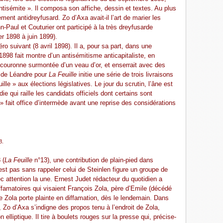
tisémite ». Il composa son affiche, dessin et textes. Au plus
rmement antidreyfusard. Zo d’Axa avait-il l’art de marier les
n-Paul et Couturier ont participé à la très dreyfusarde
er 1898 à juin 1899).
o suivant (8 avril 1898). Il a, pour sa part, dans une
1898 fait montre d’un antisémitisme anticapitaliste, en
e couronne surmontée d’un veau d’or, et enserrait avec des
n de Léandre pour
La Feuille
initie une série de trois livraisons
le » aux élections législatives. Le jour du scrutin, l’âne est
e qui raille les candidats officiels dont certains sont
 » fait office d’intermède avant une reprise des considérations
8.
 (
La Feuille
n°13), une contribution de plain-pied dans
’est pas sans rappeler celui de Steinlen figure un groupe de
c attention la une. Ernest Judet rédacteur du quotidien a
ffamatoires qui visaient François Zola, père d’Emile (décédé
le Zola porte plainte en diffamation, dès le lendemain. Dans
, Zo d’Axa s’indigne des propos tenu à l’endroit de Zola,
 elliptique. Il tire à boulets rouges sur la presse qui, précise-