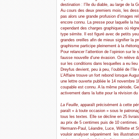
destination : l’île du diable, au large de la 
Au cours des deux premiers mois, les dessi
pas alors une grande profusion d’images rel
encore connu. La presse pour laquelle la h
cependant des charges graphiques où règne
type sémite. Il est figuré avec de petits y
grandes oreilles afin de mieux signifier la p
graphisme participe pleinement à la rhétori
Pour relancer l’attention de l’opinion sur le
fausse nouvelle d’une évasion. On relève da
sur les conditions dans lesquelles a eu lieu
Dreyfus devient, peu à peu, l’oublié de l’île 
L’Affaire trouve un fort rebond lorsque Aug
une lettre ouverte publiée le 14 novembre 
coupable est connu. A la même période, G
activement dans la lutte pour la révision du
La Feuille
, apparaît précisément à cette péri
paraît « à toute occasion » sous le patrona
tous les textes. Elle se décline en 25 livra
au prix de 5 centimes puis de 10 centimes. 
Hermann-Paul, Léandre, Luce, Willette et Ste
vouloir analyser séparément les illustration