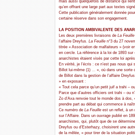
mais aussi quelquefois de distance qui lient
qu’en offrant une large part aux textes sign
Cette publication généralement donnée pour 
certaine réserve dans son engagement.
LA POSITION AMBIVALENTE DES ANA
Les deux premières livraisons de
La Feuille
l’affaire Dreyfus.
La Feuille
n°3 du 27 novembr
titrée « Association de malfaiteurs » (voir e
en cercle. La référence à la loi de 1893 sur
anarchistes étaient visés par cette loi aprè
En vérité, je l’écris : ce n’est pas nous qui
Billot lui-même (1) … », où dans une sorte 
de Billot dans la gestion de l’affaire Dreyfu
» en exposant :
« Tout cela parce qu’un petit juif a trahi – ou
Parce que d’autres officiers ont trahi – ou n’
Zo d’Axa renvoie tout le monde dos à dos, «
prendre part au débat qui commence à naît
Ce numéro de
La Feuille
est un reflet, à un
sur l’Affaire. Dans un ouvrage publié en 18
anarchistes, qui, plutôt que de se détermine
Dreyfus ou d’Esterhazy, choisirent une autr
de la mêlée, « pour tirer de la situation pol