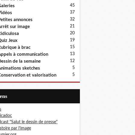
45
aleries
37
idéos
32
etites annonces
21
rrêt sur image
20
idiculosa
19
uiz Jeux
15
ubrique à brac
13
ppels à communication
12
essin de la semaine
5
nimations sketches
5
onservation et valorisation
iens
s
icadoc
cast "Salut le dessin de presse"
istoire par l'image
mier.org