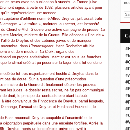
iser les peurs avec sa publication à succès La France juive.
nou
Drumont signa, à partir de 1892, plusieurs articles ayant pour
a qu’ils représentaient une menace.
E
capitaine d’artillerie nommé Alfred Dreyfus, juif, aurait trahi
m
'Allemagne. « Le traître », maintenu au secret, est incarcéré
a
ire du Cherche-Midi. S’ouvre une active campagne de presse.
La
i
guste Mercier, ministre de la Guerre. Elle dénonce « l’incurie »
l
, l’allié de Dreyfus et des coteries juives et de manquer
e 5 novembre, dans
L’Intransigeant
, Henri Rochefort affuble
#
uerre » et de « moule ».
La Croix
, organe des
#E
 répand en propos antisémites. Mercier est sous les fourches
#C
ue le climat créé ait pu peser sur la façon dont fut conduite
#D
 modérée fut très majoritairement hostile à Dreyfus dans le
#A
ent pas de doute. Sur la question d’une présomption
#D
e ministre de la Guerre dit finalement détenir les preuves
#E
evant les juges, le dossier resta secret, ne fut pas communiqué
de droit, le principe du contradictoire étant bafoué.
#I
 à être convaincus de l’innocence de Dreyfus, parmi lesquels,
#F
 Demange, l’avocat de Dreyfus et Ferdinand Forzinetti, le
#P
#C
e Paris reconnaît Dreyfus coupable à l’unanimité et le
#
a déportation perpétuelle dans une enceinte fortifiée. Après la
95, Dreyfus, après un long périple, arrive en avril à
#P