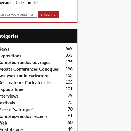
veaux articles publiés.
Catégories
669
News
393
xpositions
175
omptes-rendus ouvrages
156
ébats Conférences Colloques
153
nalyses sur la caricature
135
essinateurs Caricaturistes
101
xpos à louer
79
nterviews
75
estivals
70
resse "satirique"
61
omptes-rendus recueils
50
Web
49
oint de vue