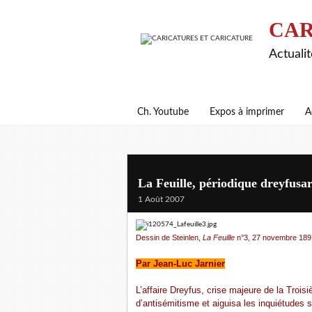
CAR
Actualit
Ch. Youtube
Expos à imprimer
A
La Feuille, périodique dreyfusa
1 Août 2007
Dessin de Steinlen,
La Feuille
n°3, 27 novembre 189
Par Jean-Luc Jarnier
L’affaire Dreyfus, crise majeure de la Trois
d’antisémitisme et aiguisa les inquiétudes 