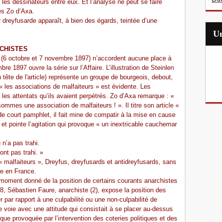
 les dessinateurs entre eux. Et l’analyse ne peut se faire
és Zo d’Axa.
dreyfusarde apparaît, à bien des égards, teintée d’une
RCHISTES
(6 octobre et 7 novembre 1897) n’accordent aucune place à
e 1897 ouvre la série sur l’Affaire. L’illustration de Steinlen
n tête de l'article) représente un groupe de bourgeois, debout,
 « les associations de malfaiteurs » est évidente. Les
s les attentats qu’ils avaient perpétrés. Zo d’Axa remarque : «
 sommes une association de malfaiteurs ! ». Il titre son article «
de court pamphlet, il fait mine de compatir à la mise en cause
s et pointe l’agitation qui provoque « un inextricable cauchemar
 n’a pas trahi.
ont pas trahi. »
 malfaiteurs », Dreyfus, dreyfusards et antidreyfusards, sans
re en France.
 moment donné de la position de certains courants anarchistes
98, Sébastien Faure, anarchiste (2), expose la position des
r par rapport à une culpabilité ou une non-culpabilité de
e voie avec une attitude qui consistait à se placer au-dessus
itique provoquée par l’intervention des coteries politiques et des