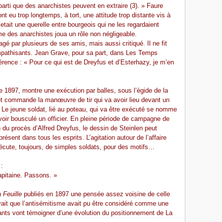
 parti que des anarchistes peuvent en extraire (3). » Faure
nt eu trop longtemps, à tort, une attitude trop distante vis à
etait une querelle entre bourgeois qui ne les regardaient
isme des anarchistes joua un rôle non négligeable.
gé par plusieurs de ses amis, mais aussi critiqué. Il ne fit
mpathisants. Jean Grave, pour sa part, dans Les Temps
érence : « Pour ce qui est de Dreyfus et d’Esterhazy, je m’en
1897, montre une exécution par balles, sous l’égide de la
e et commande la manœuvre de tir qui va avoir lieu devant un
. Le jeune soldat, lié au poteau, qui va être exécuté se nomme
avoir bousculé un officier. En pleine période de campagne de
 du procès d’Alfred Dreyfus, le dessin de Steinlen peut
ésent dans tous les esprits. L’agitation autour de l’affaire
exécute, toujours, de simples soldats, pour des motifs…
 :
capitaine. Passons. »
 Feuille
publiés en 1897 une pensée assez voisine de celle
vait que l’antisémitisme avait pu être considéré comme une
ants vont témoigner d’une évolution du positionnement de La