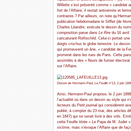
Willette s’est présenté comme « candidat an
fort de l’Affaire, il restait antisémite et fe
contraires ? Par ailleurs, on note qu’Herman
publication hebdomadaire le Sifflet (de févri
Charles Léandre, exécute le dessin du numér
composition parue dans
Le Rire
du 16 avril 
caricaturant Rothschild. Celui-ci portait un
doigts crochus le globe terrestre. Le dessi
qui promeuvent un âne, « candidat de la Feuil
promené dans les rues de Paris. Cette parodi
assimilés à des « fleurs de fumier électoral
sur l’Affaire.
Dessin de Hermann-Paul,
La Feuille
n°13, 2 juin 189
Ainsi, Hermann-Paul propose, le 2 juin 1898
l’actualité où dans un dessin au style qui n
lecteurs du
Petit journal
qui considèrent ave
publié, à compter du 23 mai, des articles di
en 1847) qui se serait livré à des vols. Emi
cette Feuille titrée « Le Papa de M. Judet »
victime, mais n’évoque l’Affaire que de façon