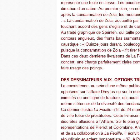
représenté une foule en liesse. Les bouche
direction d’un sabre. Au premier plan, on not
après la condamnation de Zola, les mouton
: « La condamnation de Zola, accueillie par
touchant accord des gens d’église et de ca
Au traité graphique de Steinlen, qui taille 
contours anguleux, des fronts bas surmonta
caustique : « Quinze jours durant, bouledogue
puisque la condamnation de Zola « fit tirer 
Dans ces deux dernières livraisons de La Feui
concert, une charge parfaitement claire cont
faire usage des poings.
DES DESSINATEURS AUX OPTIONS TR
La coexistence, au sein d’une même publica
opposées sur l’affaire Dreyfus ou sur la que
inimitiés ou une ligne de fracture, qui aura
même s’étonner de la diversité des tendan
Ce dernier illustra
La Feuille
n°8, du 24 mars
de ville tueur de prostituées. Cette livraiso
discrètes allusions à l’Affaire. Sur le plan 
représentations de Pierrot et Colombine. An
et de sa collaboration à
La Feuille
. Il écriv
républicain et ardent bonapartiste » (6). A 