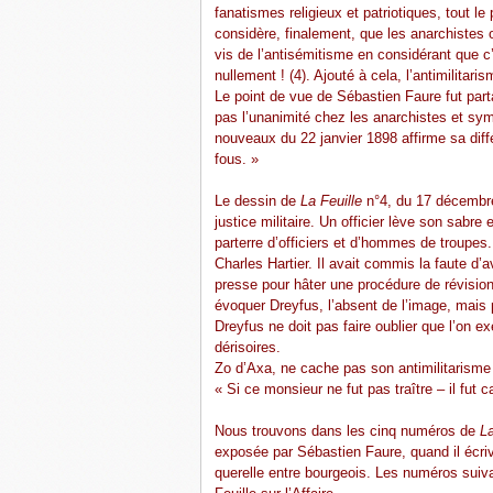
fanatismes religieux et patriotiques, tout le
considère, finalement, que les anarchistes o
vis de l’antisémitisme en considérant que c’
nullement ! (4). Ajouté à cela, l’antimilitar
Le point de vue de Sébastien Faure fut parta
pas l’unanimité chez les anarchistes et sy
nouveaux du 22 janvier 1898 affirme sa diff
fous. »
Le dessin de
La Feuille
n°4, du 17 décembre 
justice militaire. Un officier lève son sabr
parterre d’officiers et d’hommes de troupes
Charles Hartier. Il avait commis la faute d’
presse pour hâter une procédure de révision
évoquer Dreyfus, l’absent de l’image, mais pr
Dreyfus ne doit pas faire oublier que l’on 
dérisoires.
Zo d’Axa, ne cache pas son antimilitarisme
« Si ce monsieur ne fut pas traître – il fut 
Nous trouvons dans les cinq numéros de
La
exposée par Sébastien Faure, quand il écri
querelle entre bourgeois. Les numéros suiv