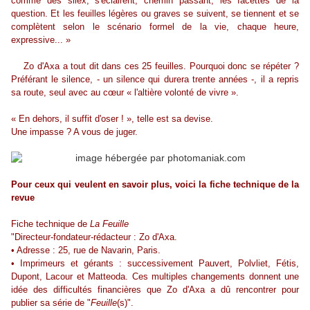
comme des silex, s'éclairent, chemin passant, les facettes de la
question. Et les feuilles légères ou graves se suivent, se tiennent et se
complètent selon le scénario formel de la vie, chaque heure,
expressive... »
Zo d'Axa a tout dit dans ces 25 feuilles. Pourquoi donc se répéter ?
Préférant le silence, - un silence qui durera trente années -, il a repris
sa route, seul avec au cœur « l'altière volonté de vivre ».
« En dehors, il suffit d'oser ! », telle est sa devise.
Une impasse ? A vous de juger.
Pour ceux qui veulent en savoir plus, voici la fiche technique de la
revue
Fiche technique de
La Feuille
"Directeur-fondateur-rédacteur : Zo d'Axa.
• Adresse : 25, rue de Navarin, Paris.
• Imprimeurs et gérants : successivement Pauvert, Polvliet, Fétis,
Dupont, Lacour et Matteoda. Ces multiples changements donnent une
idée des difficultés financières que Zo d'Axa a dû rencontrer pour
publier sa série de "
Feuille
(s)".