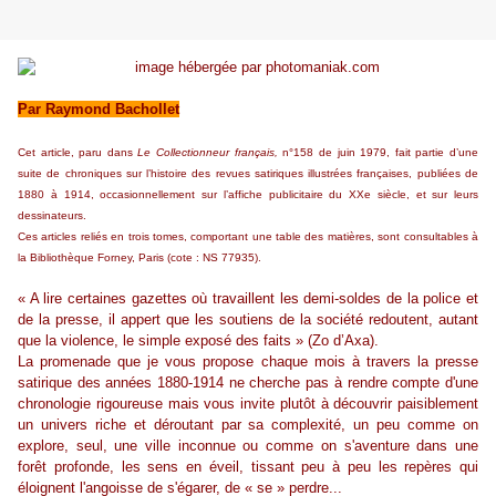
Par Raymond Bachollet
Cet article, paru dans
Le Collectionneur français,
n°158 de juin 1979, fait partie d’une
suite de chroniques sur l’histoire des revues satiriques illustrées françaises, publiées de
1880 à 1914, occasionnellement sur l’affiche publicitaire du XXe siècle, et sur leurs
dessinateurs.
Ces articles reliés en trois tomes, comportant une table des matières, sont consultables à
la Bibliothèque Forney, Paris (cote : NS 77935).
« A lire certaines gazettes où travaillent les demi-soldes de la police et
de la presse, il appert que les soutiens de la société redoutent, autant
que la violence, le simple exposé des faits » (Zo d’Axa).
La promenade que je vous propose chaque mois à travers la presse
satirique des années 1880-1914 ne cherche pas à rendre compte d'une
chronologie rigoureuse mais vous invite plutôt à découvrir paisiblement
un univers riche et déroutant par sa complexité, un peu comme on
explore, seul, une ville inconnue ou comme on s'aventure dans une
forêt profonde, les sens en éveil, tissant peu à peu les repères qui
éloignent l'angoisse de s'égarer, de « se » perdre...