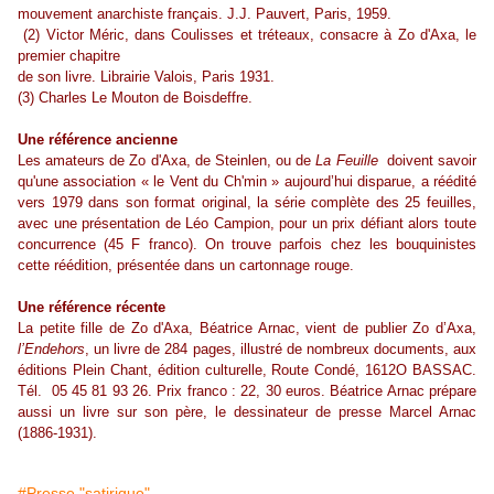
mouvement anarchiste français. J.J. Pauvert, Paris, 1959.
(2) Victor Méric, dans Coulisses et tréteaux, consacre à Zo d'Axa, le
premier chapitre
de son livre. Librairie Valois, Paris 1931.
(3) Charles Le Mouton de Boisdeffre.
Une référence ancienne
Les amateurs de Zo d'Axa, de Steinlen, ou de
La Feuille
doivent savoir
qu'une association « le Vent du Ch'min » aujourd’hui disparue, a réédité
vers 1979 dans son format original, la série complète des 25 feuilles,
avec une présentation de Léo Campion, pour un prix défiant alors toute
concurrence (45 F franco). On trouve parfois chez les bouquinistes
cette réédition, présentée dans un cartonnage rouge.
Une référence récente
La petite fille de Zo d'Axa, Béatrice Arnac, vient de publier Zo d’Axa,
l’Endehors
, un livre de 284 pages, illustré de nombreux documents, aux
éditions Plein Chant, édition culturelle, Route Condé, 1612O BASSAC.
Tél. 05 45 81 93 26. Prix franco : 22, 30 euros. Béatrice Arnac prépare
aussi un livre sur son père, le dessinateur de presse Marcel Arnac
(1886-1931).
#Presse "satirique"