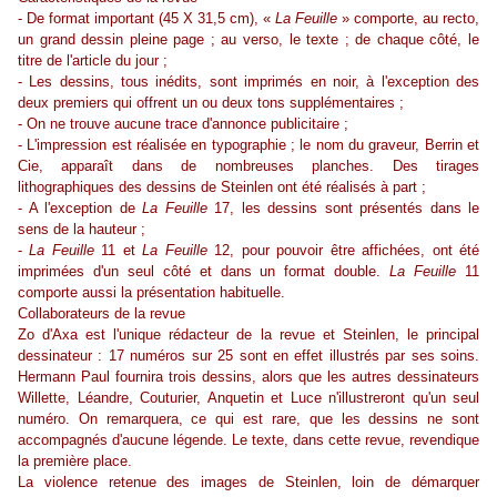
- De format important (45 X 31,5 cm), «
La Feuille
» comporte, au recto,
un grand dessin pleine page ; au verso, le texte ; de chaque côté, le
titre de l'article du jour ;
- Les dessins, tous inédits, sont imprimés en noir, à l'exception des
deux premiers qui offrent un ou deux tons supplémentaires ;
- On ne trouve aucune trace d'annonce publicitaire ;
- L'impression est réalisée en typographie ; le nom du graveur, Berrin et
Cie, apparaît dans de nombreuses planches. Des tirages
lithographiques des dessins de Steinlen ont été réalisés à part ;
- A l'exception de
La Feuille
17, les dessins sont présentés dans le
sens de la hauteur ;
-
La Feuille
11 et
La Feuille
12, pour pouvoir être affichées, ont été
imprimées d'un seul côté et dans un format double.
La Feuille
11
comporte aussi la présentation habituelle.
Collaborateurs de la revue
Zo d'Axa est l'unique rédacteur de la revue et Steinlen, le principal
dessinateur : 17 numéros sur 25 sont en effet illustrés par ses soins.
Hermann Paul fournira trois dessins, alors que les autres dessinateurs
Willette, Léandre, Couturier, Anquetin et Luce n'illustreront qu'un seul
numéro. On remarquera, ce qui est rare, que les dessins ne sont
accompagnés d'aucune légende. Le texte, dans cette revue, revendique
la première place.
La violence retenue des images de Steinlen, loin de démarquer