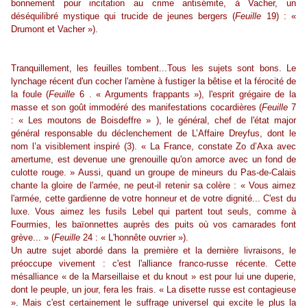
bonnement pour incitation au crime antisémite, à Vacher, un
déséquilibré mystique qui trucide de jeunes bergers (
Feuille
19) : «
Drumont et Vacher »).
Tranquillement, les feuilles tombent...
Tous les sujets sont bons. Le
lynchage récent d'un cocher l'amène à fustiger la bêtise et la férocité de
la foule (
Feuille
6 . « Arguments frappants »), l'esprit grégaire de la
masse et son goût immodéré des manifestations cocardières (
Feuille
7
: « Les moutons de Boisdeffre » ), le général, chef de l'état major
général responsable du déclenchement de L’Affaire Dreyfus, dont le
nom l’a visiblement inspiré (3). « La France, constate Zo d’Axa avec
amertume, est devenue une grenouille qu'on amorce avec un fond de
culotte rouge. » Aussi, quand un groupe de mineurs du Pas-de-Calais
chante la gloire de l'armée, ne peut-il retenir sa colère : « Vous aimez
l'armée, cette gardienne de votre honneur et de votre dignité... C'est du
luxe. Vous aimez les fusils Lebel qui partent tout seuls, comme à
Fourmies, les baïonnettes auprès des puits où vos camarades font
grève... » (
Feuille
24 : « L'honnête ouvrier »).
Un autre sujet abordé dans la première et la dernière livraisons, le
préoccupe vivement : c'est l'alliance franco-russe récente. Cette
mésalliance « de la Marseillaise et du knout » est pour lui une duperie,
dont le peuple, un jour, fera les frais. « La disette russe est contagieuse
». Mais c'est certainement le suffrage universel qui excite le plus la