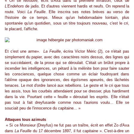
« On se retrouve, écrit d'Axa dans la première livraison, ceux de
L'Endehors
de jadis. Et d'autres viennent hardis et neufs. On reprend la
route. Voici
La Feuille
. Elle inscrira ses notes brèves au verso de
l'histoire de ce temps. Mieux qu'un hebdomadaire lointain, plus
spontanée qu'un quotidien, sous un titre toujours nouveau, c'est le cri,
le placard, l'affiche.
Et c'est une arme».
La Feuille
, écrira Victor Méric (2), ce n'était pas
simplement du papier, avec des caractères noirs dessus, des lignes qui
se succédaient, de la prose qui se déroulait. C'était un brûlot propre à
incendier les intelligences, un pétard à la mélinite bon pour faire sauter
les consciences, quelque chose comme un éclair foudroyant dans
l'abîme opaque des ignorances, des égoïsmes apeurés, des lâchetés
tenaces. Le mot d'ordre lancé aux rebellions. Le geste et le cri que tous
les assis, tous les courbés attendaient pour se dresser, plus hardiment
dans la vie. Pourtant cette « feuille » déroutait les esprits. Elle n'était
pas tout à fait dreyfusarde comme nous l'aurions voulu... Elle se
souciait peu de l'innocence du capitaine... »
Attaques tous azimuts
« Si ce Monsieur (Dreyfus) ne fut pas un traître, écrit en effet Zo d'Axa
dans
La Feuille
du 17 décembre 1897, il fut capitaine ». C'est-à-dire un