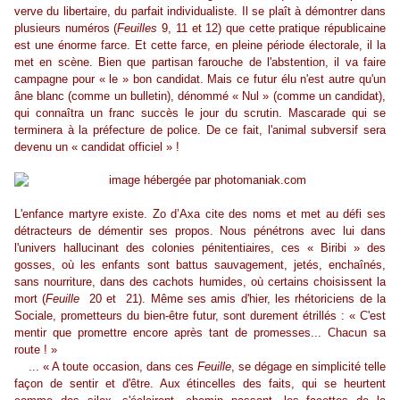
verve du libertaire, du parfait individualiste. Il se plaît à démontrer dans
plusieurs numéros (
Feuilles
9, 11 et 12) que cette pratique républicaine
est une énorme farce. Et cette farce, en pleine période électorale, il la
met en scène. Bien que partisan farouche de l'abstention, il va faire
campagne pour « le » bon candidat. Mais ce futur élu n'est autre qu'un
âne blanc (comme un bulletin), dénommé « Nul » (comme un candidat),
qui connaîtra un franc succès le jour du scrutin. Mascarade qui se
terminera à la préfecture de police. De ce fait, l'animal subversif sera
devenu un « candidat officiel » !
L'enfance martyre existe. Zo d’Axa cite des noms et met au défi ses
détracteurs de démentir ses propos. Nous pénétrons avec lui dans
l'univers hallucinant des colonies pénitentiaires, ces « Biribi » des
gosses, où les enfants sont battus sauvagement, jetés, enchaînés,
sans nourriture, dans des cachots humides, où certains choisissent la
mort (
Feuille
20 et 21). Même ses amis d'hier, les rhétoriciens de la
Sociale, prometteurs du bien-être futur, sont durement étrillés : « C'est
mentir que promettre encore après tant de promesses... Chacun sa
route ! »
... « A toute occasion, dans ces
Feuille
, se dégage en simplicité telle
façon de sentir et d'être. Aux étincelles des faits, qui se heurtent