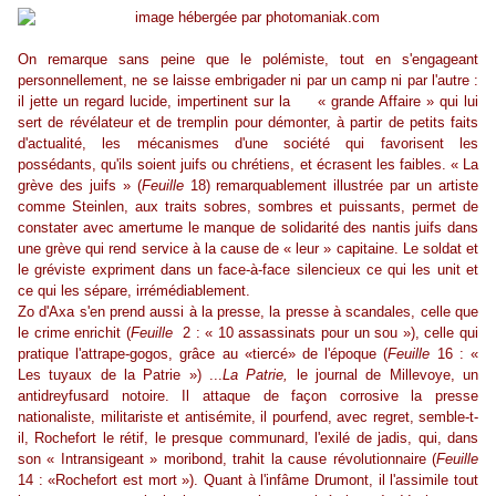
On remarque sans peine que le polémiste, tout en s'engageant
personnellement, ne se laisse embrigader ni par un camp ni par l'autre :
il jette un regard lucide, impertinent sur la « grande Affaire » qui lui
sert de révélateur et de tremplin pour démonter, à partir de petits faits
d'actualité, les mécanismes d'une société qui favorisent les
possédants, qu'ils soient juifs ou chrétiens, et écrasent les faibles. « La
grève des juifs » (
Feuille
18) remarquablement illustrée par un artiste
comme Steinlen, aux traits sobres, sombres et puissants, permet de
constater avec amertume le manque de solidarité des nantis juifs dans
une grève qui rend service à la cause de « leur » capitaine. Le soldat et
le gréviste expriment dans un face-à-face silencieux ce qui les unit et
ce qui les sépare, irrémédiablement.
Zo d'Axa s'en prend aussi à la presse, la presse à scandales, celle que
le crime enrichit (
Feuille
2 : « 10 assassinats pour un sou »), celle qui
pratique l'attrape-gogos, grâce au «tiercé» de l'époque (
Feuille
16 : «
Les tuyaux de la Patrie ») ...
La Patrie,
le journal de Millevoye, un
antidreyfusard notoire. Il attaque de façon corrosive la presse
nationaliste, militariste et antisémite, il pourfend, avec regret, semble-t-
il, Rochefort le rétif, le presque communard, l'exilé de jadis, qui, dans
son « Intransigeant » moribond, trahit la cause révolutionnaire (
Feuille
14 : «Rochefort est mort »). Quant à l'infâme Drumont, il l'assimile tout