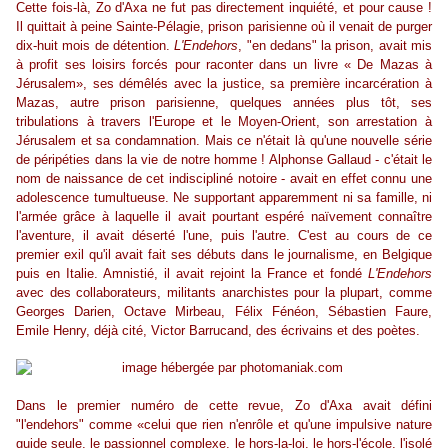
Cette fois-là, Zo d'Axa ne fut pas directement inquiété, et pour cause !
Il quittait à peine Sainte-Pélagie, prison parisienne où il venait de purger
dix-huit mois de détention.
L'Endehors
, "en dedans" la prison, avait mis
à profit ses loisirs forcés pour raconter dans un livre « De Mazas à
Jérusalem», ses démêlés avec la justice, sa première incarcération à
Mazas, autre prison parisienne, quelques années plus tôt, ses
tribulations à travers l'Europe et le Moyen-Orient, son arrestation à
Jérusalem et sa condamnation. Mais ce n'était là qu'une nouvelle série
de péripéties dans la vie de notre homme ! Alphonse Gallaud - c'était le
nom de naissance de cet indiscipliné notoire - avait en effet connu une
adolescence tumultueuse. Ne supportant apparemment ni sa famille, ni
l'armée grâce à laquelle il avait pourtant espéré naïvement connaître
l'aventure, il avait déserté l'une, puis l'autre. C'est au cours de ce
premier exil qu'il avait fait ses débuts dans le journalisme, en Belgique
puis en Italie. Amnistié, il avait rejoint la France et fondé
L'Endehors
avec des collaborateurs, militants anarchistes pour la plupart, comme
Georges Darien, Octave Mirbeau, Félix Fénéon, Sébastien Faure,
Emile Henry, déjà cité, Victor Barrucand, des écrivains et des poètes.
Dans le premier numéro de cette revue, Zo d'Axa avait défini
"l'endehors" comme «celui que rien n'enrôle et qu'une impulsive nature
guide seule, le passionnel complexe, le hors-la-loi, le hors-l'école, l'isolé