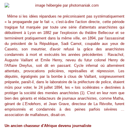
Même si les idées répandues ne préconisaient pas systématiquement
« la propagande par le fait », c'est-à-dire l'action directe, cette période
tragique fut marquée par toute une série d'attentats anarchistes qui
débutèrent à Lyon en 1882 par l'explosion du théâtre Bellecour et se
terminèrent pratiquement dans la même ville, en 1894, par l'assassinat
du président de la République, Sadi Carnot, coupable aux yeux de
Caserio, son meurtrier, d'avoir refusé la grâce des anarchistes
condamnés à mort et exécutés les années précédentes : Ravachol,
Auguste Vaillant et Emile Henry, neveu du futur colonel Henry de
l'Affaire Dreyfus, soit dit en passant. Cycle infernal où alternèrent
attentats, provocations policières, représailles et répression. Les
députés, égratignés par la bombe à clous de Vaillant, soigneusement
préparée, paraît-il, dans le laboratoire de la préfecture de police, étaient
mûrs pour voter, le 24 juillet 1894, les « lois scélérates » destinées à
protéger la société des menées anarchistes (1). C'est en leur nom que
bien des gérants et rédacteurs de journaux anarchistes, comme Matha,
gérant de
L'Endehors
, et Jean Grave, directeur de La Révolte, furent
emprisonnés et condamnés à des peines parfois sévères …
association de malfaiteurs, disait-on.
Un ancien chasseur d'Afrique devenu journaliste