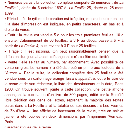
• Numéros parus : la collection complète comporte 25 numéros : de
La
Feuille
1, datée du 6 octobre 1897 à
La Feuille
25, datée du 28 mars
1899.
• Périodicité : le rythme de parution est irrégulier, mensuel ou bimensuel
: la date d'impression est indiquée, en petits caractères, en bas et à
droite du verso.
• Coût : la revue est vendue 5 c pour les trois premières feuilles, 10 c
ensuite. L'abonnement de 50 feuilles, à 3 F au début, passe à 6 F à
partir de
La Feuille
4; puis revient à 3 F pour 25 feuilles.
• Tirage : il est inconnu. On peut raisonnablement penser que la
diffusion d'un journal aussi «dérangeant » n'a pu être que limitée.
• Vente : elle se fait au numéro, par abonnement. Avec possibilité de
vente en gros. Le numéro 7 a été distribué en prime aux lecteurs de «
l'
Aurore
». Par la suite, la collection complète des 25 feuilles a été
vendue sous un cartonnage orangé faisant apparaître, outre le titre de
la revue et de son rédacteur, la liste des dessinateurs et la date, Paris
1900. On trouve souvent, jointe à cette collection, une petite affiche
annonçant la publication d'un livre de 300 pages, édité par la Société
libre d'édition des gens de lettres, reprenant la majorité des textes
parus dans « La Feuille » et la totalité de ses dessins : « Les Feuilles
de Zo d'Axa ». Une affiche de lancement de la revue, tirée en noir et
jaune, a été publiée en deux dimensions par l'imprimerie 'Verneau.
Paris.
Caractéristiques de la revue