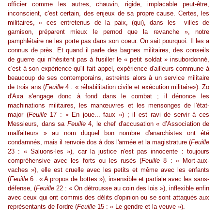
officier comme les autres, chauvin, rigide, implacable peut-être,
inconscient, c'est certain, des enjeux de sa propre cause. Certes, les
militaires, « ces entretenus de la paix, (qui), dans les villes de
garnison, préparent mieux le pernod que la revanche », notre
pamphlétaire ne les porte pas dans son coeur. On sait pourquoi. Il les a
connus de près. Et quand il parle des bagnes militaires, des conseils
de guerre qui n'hésitent pas à fusiller le « petit soldat » insubordonné,
c'est à son expérience qu'il fait appel, expérience d'ailleurs commune à
beaucoup de ses contemporains, astreints alors à un service militaire
de trois ans (
Feuille
4 : « réhabilitation civile et exécution militaire»). Zo
d'Axa s'engage donc à fond dans le combat ; il dénonce les
machinations militaires, les manœuvres et les mensonges de l'état-
major (
Feuille
17 : « En joue... faux ») ; il est ravi de servir à ces
Messieurs, dans sa
Feuille
4, le chef d'accusation « d’Association de
malfaiteurs » au nom duquel bon nombre d'anarchistes ont été
condamnés, mais il renvoie dos à dos l'armée et la magistrature (
Feuille
23 : « Saluons-les »), car la justice n'est pas innocente : toujours
compréhensive avec les forts ou les rusés (
Feuille
8 : « Mort-aux-
vaches »), elle est cruelle avec les petits et même avec les enfants
(
Feuille
6 : « A propos de bottes »), insensible et partiale avec les sans-
défense, (
Feuille
22 : « On détrousse au coin des lois »), inflexible enfin
avec ceux qui ont commis des délits d'opinion ou se sont attaqués aux
représentants de l'ordre (
Feuille
15 : « Le gendre et la veuve »).