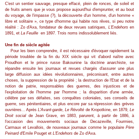
C'est un sentier sauvage, presque effacé, plein de ronces, de soleil et
de fruits amers que je vous propose aujourd'hui d'emprunter, et au bout
du voyage, de l'impasse (?), la découverte d'un homme, d'un homme «
libre et solitaire », ce type d'homme qui habite nos rêves, si peu notre
réalité : Zo d'Axa, fondateur de deux revues satiriques,
L'Endehors
en
1891, et
La Feuille
en 1897. Trois noms indissolublement liés.
Une fin de siècle agitée
Pour les bien comprendre, il est nécessaire d'évoquer rapidement la
période troublée de la fin du XIX siècle qui vit d'abord naître avec
Proudhon et le prince russe Bakounine la doctrine anarchiste, se
répandre ensuite les journaux et revues chargés d'assurer une plus
large diffusion aux idées révolutionnaires, préconisant, entre autres
choses, la suppression de la propriété ; la destruction de l'Etat et de la
notion de patrie, responsables des guerres, des injustices et de
l'exploitation de l'homme par l'homme ; la disparition d'une armée,
célèbre par ses défaites, ses conquêtes coloniales, ses conseils de
guerre, ses pénitentiaires, et plus encore par sa répression des grèves
ouvrières... Après
L'Avant-garde
,
Le Révolté
de Kropotkine, en 1879,
Le
Droit social
de Jean Grave, en 1883, parurent, à partir de 1886, à
l'occasion des mouvements sociaux de Decazeville, Fourmies,
Carmaux et Levallois, de nouveaux journaux comme le populaire
Père
Peinard
d'Emile Pouget et
L'Endehors
de Zo d'Axa.