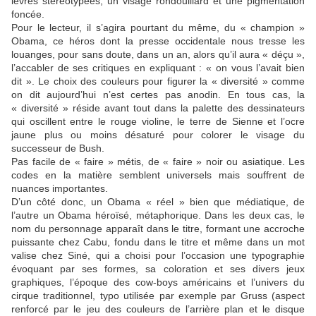
lèvres stéréotypées, un visage rondouillard et une pigmentation
foncée.
Pour le lecteur, il s’agira pourtant du même, du « champion »
Obama, ce héros dont la presse occidentale nous tresse les
louanges, pour sans doute, dans un an, alors qu’il aura « déçu »,
l’accabler de ses critiques en expliquant : « on vous l’avait bien
dit ». Le choix des couleurs pour figurer la « diversité » comme
on dit aujourd’hui n’est certes pas anodin. En tous cas, la
« diversité » réside avant tout dans la palette des dessinateurs
qui oscillent entre le rouge violine, le terre de Sienne et l’ocre
jaune plus ou moins désaturé pour colorer le visage du
successeur de Bush.
Pas facile de « faire » métis, de « faire » noir ou asiatique. Les
codes en la matière semblent universels mais souffrent de
nuances importantes.
D’un côté donc, un Obama « réel » bien que médiatique, de
l’autre un Obama héroïsé, métaphorique. Dans les deux cas, le
nom du personnage apparaît dans le titre, formant une accroche
puissante chez Cabu, fondu dans le titre et même dans un mot
valise chez Siné, qui a choisi pour l’occasion une typographie
évoquant par ses formes, sa coloration et ses divers jeux
graphiques, l’époque des cow-boys américains et l’univers du
cirque traditionnel, typo utilisée par exemple par Gruss (aspect
renforcé par le jeu des couleurs de l’arrière plan et le disque