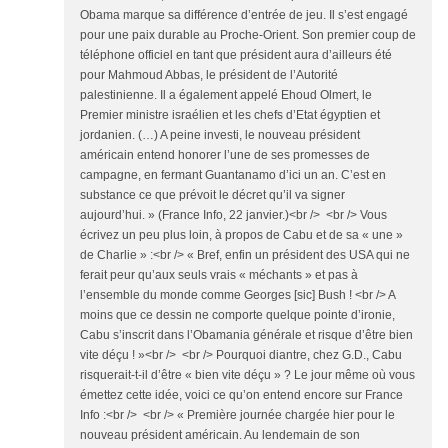
Obama marque sa différence d’entrée de jeu. Il s’est engagé
pour une paix durable au Proche-Orient. Son premier coup de
téléphone officiel en tant que président aura d’ailleurs été
pour Mahmoud Abbas, le président de l’Autorité
palestinienne. Il a également appelé Ehoud Olmert, le
Premier ministre israélien et les chefs d’Etat égyptien et
jordanien. (…) A peine investi, le nouveau président
américain entend honorer l’une de ses promesses de
campagne, en fermant Guantanamo d’ici un an. C’est en
substance ce que prévoit le décret qu’il va signer
aujourd’hui. » (France Info, 22 janvier.)<br /> <br /> Vous
écrivez un peu plus loin, à propos de Cabu et de sa « une »
de Charlie » :<br /> « Bref, enfin un président des USA qui ne
ferait peur qu’aux seuls vrais « méchants » et pas à
l’ensemble du monde comme Georges [sic] Bush ! <br /> A
moins que ce dessin ne comporte quelque pointe d’ironie,
Cabu s’inscrit dans l’Obamania générale et risque d’être bien
vite déçu ! »<br /> <br /> Pourquoi diantre, chez G.D., Cabu
risquerait-t-il d’être « bien vite déçu » ? Le jour même où vous
émettez cette idée, voici ce qu’on entend encore sur France
Info :<br /> <br /> « Première journée chargée hier pour le
nouveau président américain. Au lendemain de son