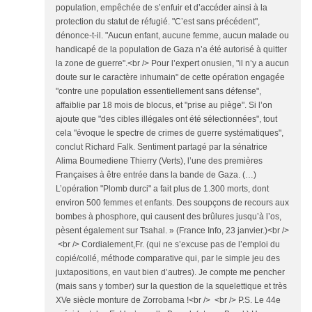
population, empêchée de s’enfuir et d’accéder ainsi à la
protection du statut de réfugié. "C’est sans précédent",
dénonce-t-il. "Aucun enfant, aucune femme, aucun malade ou
handicapé de la population de Gaza n’a été autorisé à quitter
la zone de guerre".<br /> Pour l’expert onusien, "il n’y a aucun
doute sur le caractère inhumain" de cette opération engagée
"contre une population essentiellement sans défense",
affaiblie par 18 mois de blocus, et "prise au piège". Si l’on
ajoute que "des cibles illégales ont été sélectionnées", tout
cela "évoque le spectre de crimes de guerre systématiques",
conclut Richard Falk. Sentiment partagé par la sénatrice
Alima Boumediene Thierry (Verts), l’une des premières
Françaises à être entrée dans la bande de Gaza. (…)
L’opération "Plomb durci" a fait plus de 1.300 morts, dont
environ 500 femmes et enfants. Des soupçons de recours aux
bombes à phosphore, qui causent des brûlures jusqu’à l’os,
pèsent également sur Tsahal. » (France Info, 23 janvier.)<br />
<br /> Cordialement,Fr. (qui ne s’excuse pas de l’emploi du
copié/collé, méthode comparative qui, par le simple jeu des
juxtapositions, en vaut bien d’autres). Je compte me pencher
(mais sans y tomber) sur la question de la squelettique et très
XVe siècle monture de Zorrobama !<br /> <br /> P.S. Le 44e