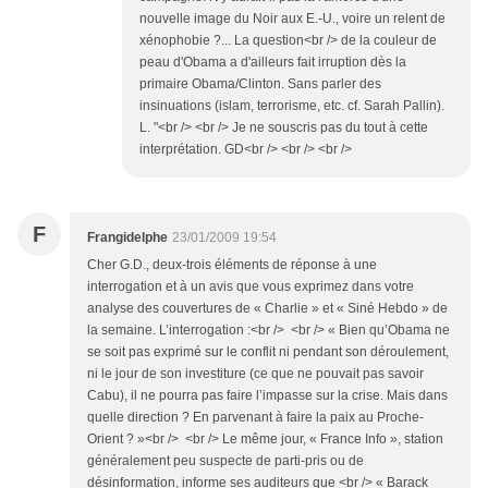
nouvelle image du Noir aux E.-U., voire un relent de
xénophobie ?... La question<br /> de la couleur de
peau d'Obama a d'ailleurs fait irruption dès la
primaire Obama/Clinton. Sans parler des
insinuations (islam, terrorisme, etc. cf. Sarah Pallin).
L. "<br /> <br /> Je ne souscris pas du tout à cette
interprétation. GD<br /> <br /> <br />
F
Frangidelphe
23/01/2009 19:54
Cher G.D., deux-trois éléments de réponse à une
interrogation et à un avis que vous exprimez dans votre
analyse des couvertures de « Charlie » et « Siné Hebdo » de
la semaine. L’interrogation :<br /> <br /> « Bien qu’Obama ne
se soit pas exprimé sur le conflit ni pendant son déroulement,
ni le jour de son investiture (ce que ne pouvait pas savoir
Cabu), il ne pourra pas faire l’impasse sur la crise. Mais dans
quelle direction ? En parvenant à faire la paix au Proche-
Orient ? »<br /> <br /> Le même jour, « France Info », station
généralement peu suspecte de parti-pris ou de
désinformation, informe ses auditeurs que <br /> « Barack