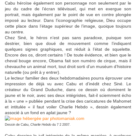
Cabu héroïse également son personnage non seulement par le
jeu du cadre de l’écran télévisuel, qui met en exergue son
portrait, mais également par le point de vue en contre plongée
imposé au lecteur. Dans l’iconographie religieuse, Dieu occupe
cette place dans l’étage supérieur de l’image, quoique toujours
au centre.
Chez Siné, le héros n’est pas sans paradoxe, puisque son
destrier, bien que doué de mouvement comme l’indiquent
quelques signes graphiques, est réduit à l’état de squelette.
Encore des os, diront certains ! De toute évidence, et bien que le
cheval bouge encore, Obama fait son numéro de cirque, mais il
chevauche un animal mort, tout droit sorti d’un muséum d’histoire
naturelle (ou prêt à y entrer).
Le lecteur familier des deux hebdomadaires pourra éprouver une
impression de déjà vu avec Cabu et d’inédit chez Siné. Le
créateur du Grand Duduche, dans ce dessin où dominent le
jaune et le noir, avec ses deux intégristes, fait-il sciemment écho
à la « une » publiée pendant la crise des caricatures de Mahomet
et intitulée « il faut voiler Charlie Hebdo », dessin également
associé à un fond en aplat jaune ?
Dessin de Cabu,
Charlie Hebdo
du 7 2 2007.
Cabu dessine le juif intégriste de la même manière, à quelques