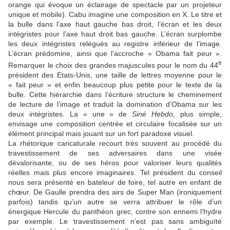
orange qui évoque un éclairage de spectacle par un projeteur
unique et mobile). Cabu imagine une composition en X. Le titre et
la bulle dans l’axe haut gauche bas droit, l’écran et les deux
intégristes pour l’axe haut droit bas gauche. L’écran surplombe
les deux intégristes relégués au registre inférieur de l’image.
L’écran prédomine, ainsi que l’accroche « Obama fait peur ».
e
Remarquer le choix des grandes majuscules pour le nom du 44
président des Etats-Unis, une taille de lettres moyenne pour le
« fait peur » et enfin beaucoup plus petite pour le texte de la
bulle. Cette hiérarchie dans l’écriture structure le cheminement
de lecture de l’image et traduit la domination d’Obama sur les
deux intégristes. La « une » de
Siné Hebdo
, plus simple,
envisage une composition centrée et circulaire focalisée sur un
élément principal mais jouant sur un fort paradoxe visuel.
La rhétorique caricaturale recourt très souvent au procédé du
travestissement de ses adversaires dans une visée
dévalorisante, ou de ses héros pour valoriser leurs qualités
réelles mais plus encore imaginaires. Tel président du conseil
nous sera présenté en bateleur de foire, tel autre en enfant de
chœur. De Gaulle prendra des airs de Super Man (ironiquement
parfois) tandis qu’un autre se verra attribuer le rôle d’un
énergique Hercule du panthéon grec, contre son ennemi l’hydre
par exemple. Le travestissement n’est pas sans ambiguïté