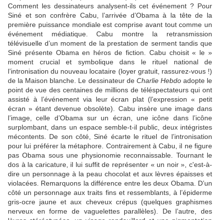
Comment les dessinateurs analysent-ils cet événement ? Pour
Siné et son confrère Cabu, l’arrivée d’Obama à la tête de la
première puissance mondiale est comprise avant tout comme un
événement médiatique. Cabu montre la retransmission
télévisuelle d’un moment de la prestation de serment tandis que
Siné présente Obama en héros de fiction. Cabu choisit « le »
moment crucial et symbolique dans le rituel national de
l’intronisation du nouveau locataire (loyer gratuit, rassurez-vous !)
de la Maison blanche. Le dessinateur de
Charlie Hebdo
adopte le
point de vue des centaines de millions de téléspectateurs qui ont
assisté à l’événement via leur écran plat (l’expression « petit
écran » étant devenue obsolète). Cabu insère une image dans
l’image, celle d’Obama sur un écran, une icône dans l’icône
surplombant, dans un espace semble-t-il public, deux intégristes
mécontents. De son côté, Siné écarte le rituel de l’intronisation
pour lui préférer la métaphore. Contrairement à Cabu, il ne figure
pas Obama sous une physionomie reconnaissable. Tournant le
dos à la caricature, il lui suffit de représenter « un noir », c'est-à-
dire un personnage à la peau chocolat et aux lèvres épaisses et
violacées. Remarquons la différence entre les deux Obama. D’un
côté un personnage aux traits fins et ressemblants, à l’épiderme
gris-ocre jaune et aux cheveux crépus (quelques graphismes
nerveux en forme de vaguelettes parallèles). De l’autre, des