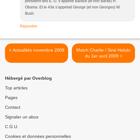
président des E.-U. s’appelle Barack (et non Barak) H.
Obama. Et le 43e s’appelait George (et non Georges) W.
Bush.
Répondre
< Actualités novembre 2009
Match Charlie / Siné Hebdo
du 1er avril 2009 >
Hébergé par Overblog
Top articles
Pages
Contact
Signaler un abus
C.G.U.
Cookies et données personnelles