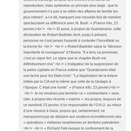
reproduction, mais symbolise un principe plus large : que le
gouvernement n’a pas à se mêler des affaires de famille les
plus intimes", a-t-il dit, marquant une nouvelle fois de manière
spectaculaire sa différence avec M. Bush. » (France Info, 23
janvier.)<br /> <br /> Et aussi, à propos de Guantanamo, cette
déclaration de Robert Badinter dont, jusqu’à présent,
personne ne s’est jamais hasardé à contester l’honnêteté ou
la bonne foi :<br /> <br /> « Robert Badinter salue la "décision
importante et courageuse" d’Obama. "Il a tenu sa promesse,
c’est un signe fort. Le signe que le chapitre Bush est
définitivement clos".<br /> L’instigateur de la suppression de
la peine capitale en France estime que "Guantanamo était
une tache pour les Etats-Unis". "La légalisation de la torture
initiée par la CIA est la même que celle de la Gestapo à
l’époque. C’était une honte". » (France Info, 23 janvier.)<br />
<br /> Je ne voudrais pas terminer ce « commentaire » sans
citer, à propos des récents « matchs », les propos, toujours de
ce vendredi 23 janvier, d’un responsable de l’O.N.U. au retour
d’une mission à Gaza, propos qui, certainement, ne
manqueront pas de déplaire aux soutiens inconditionnels des
« opérations » militaires israéliennes en territoire palestinien :
<br /> <br /> « Richard Falk évoque le confinement de la