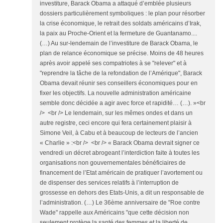
investiture, Barack Obama a attaqué d’emblée plusieurs
dossiers particulièrement symboliques : le plan pour résorber
la crise économique, le retrait des soldats américains d’Irak,
la paix au Proche-Orient et la fermeture de Guantanamo....
(…) Au sur-lendemain de l’investiture de Barack Obama, le
plan de relance économique se précise. Moins de 48 heures
après avoir appelé ses compatriotes à se "relever" et à
"reprendre la tâche de la refondation de l’Amérique", Barack
Obama devait réunir ses conseillers économiques pour en
fixer les objectifs. La nouvelle administration américaine
semble donc décidée a agir avec force et rapidité… (…). »<br
/> <br /> Le lendemain, sur les mêmes ondes et dans un
autre registre, ceci encore qui fera certainement plaisir à
Simone Veil, à Cabu et à beaucoup de lecteurs de l’ancien
« Charlie » :<br /> <br /> « Barack Obama devrait signer ce
vendredi un décret abrogeant l’interdiction faite à toutes les
organisations non gouvernementales bénéficiaires de
financement de l’Etat américain de pratiquer l’avortement ou
de dispenser des services relatifs à l’interruption de
grossesse en dehors des Etats-Unis, a dit un responsable de
l’administration. (…) Le 36ème anniversaire de "Roe contre
Wade" rappelle aux Américains "que cette décision non
seulement protège la santé des femmes et la liberté de