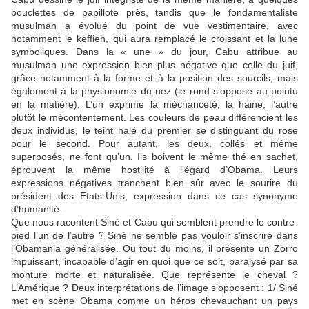
bouclettes de papillote près, tandis que le fondamentaliste
musulman a évolué du point de vue vestimentaire, avec
notamment le keffieh, qui aura remplacé le croissant et la lune
symboliques. Dans la « une » du jour, Cabu attribue au
musulman une expression bien plus négative que celle du juif,
grâce notamment à la forme et à la position des sourcils, mais
également à la physionomie du nez (le rond s’oppose au pointu
en la matière). L’un exprime la méchanceté, la haine, l’autre
plutôt le mécontentement. Les couleurs de peau différencient les
deux individus, le teint halé du premier se distinguant du rose
pour le second. Pour autant, les deux, collés et même
superposés, ne font qu’un. Ils boivent le même thé en sachet,
éprouvent la même hostilité à l’égard d’Obama. Leurs
expressions négatives tranchent bien sûr avec le sourire du
président des Etats-Unis, expression dans ce cas synonyme
d’humanité.
Que nous racontent Siné et Cabu qui semblent prendre le contre-
pied l’un de l’autre ? Siné ne semble pas vouloir s’inscrire dans
l’Obamania généralisée. Ou tout du moins, il présente un Zorro
impuissant, incapable d’agir en quoi que ce soit, paralysé par sa
monture morte et naturalisée. Que représente le cheval ?
L’Amérique ? Deux interprétations de l’image s’opposent : 1/ Siné
met en scène Obama comme un héros chevauchant un pays