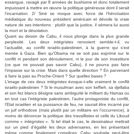
exsangue, ravagé par 8 années de bushisme et donc totalement
impuissant à mettre en œuvre la politique généreuse dont il serait
l’incarnation. 2/ Siné se moque avec force de l’héroïsation
médiatique du nouveau président américain et dévoile la vraie
nature de ses intentions : plutôt que la justice, il sèmera lui aussi
la mort et la désolation.
Quant au dessin de Cabu, il nous plonge dans la plus grande
perplexité. Les deux intégristes renvoient semble-t-il, vu
l’actualité, au conflit israélo-palestinien, à la guerre qui s’est
menée à Gaza. Bien qu’Obama ne se soit pas exprimé sur le
conflit ni pendant son déroulement, ni le jour de son investiture
(ce que ne pouvait pas savoir Cabu), il ne pourra pas faire
l’impasse sur la crise. Mais dans quelle direction ? En parvenant
à faire la paix au Proche-Orient ? Sur quelles bases ?
L’image de ces deux intégristes évoque-t-elle vraiment le conflit
israélo-palestinien ? Si le musulman avec son keffieh, sa djellaba
et son fez blancs désigne sans ambiguïté le militant du Hamas ou
en tout cas l’intégriste palestinien, l’autre protagoniste du conflit,
l’Etat israélien et sa puissance de feu, ne saurait être incarné par
un juif orthodoxe (mais plutôt par un militaire en l’occurrence), à
moins de dénoncer la politique des travaillistes et celle du Likoud
comme « intégristes ». Si tel était le cas, le dessinateur mettrait
sur un pied d’égalité les deux adversaires, en les présentant
même comme finalement complices. Cabu souhaite peut-être