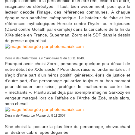
puisqu’il combine à la personnalité d’un être réel, celle d’un autre,
imaginaire ou stéréotypé. Il faut, bien évidemment, pour que le
lecteur décode l’image, des références communes. A chaque
époque son panthéon métaphorique. Le bateleur de foire et les
références mythologiques Hercule contre l'hydre ou religieuses
(David contre Goliath par exemple) dans la caricature de la fin du
XIXe siècle en France, Superman, Zorro et le SDF dans le dessin
de presse aujourd’hui.
.
Dessin de Quillembois,
Le Caricaturiste
du 18 11 1849
Pourquoi avoir choisi Zorro, personnage quelque peu désuet de
notre début de XXIe siècle ? Pour deux raisons fondamentales : il
s’agit d’une part d’un héros positif, généreux, épris de justice et
d’autre part, d’un personnage qui arrive toujours au bon moment
pour dénouer une crise, protéger le malheureux contre les
« méchants ». Plantu avait déjà par exemple imaginé Sarkozy en
vengeur masqué lors de l’affaire de l’Arche de Zoé, mais alors,
sans cheval.
Dessin de Plantu,
Le Monde
du 8 11 2007.
Siné choisit la posture la plus fière du personnage, chevauchant
un destrier cabré, épée dégainée.