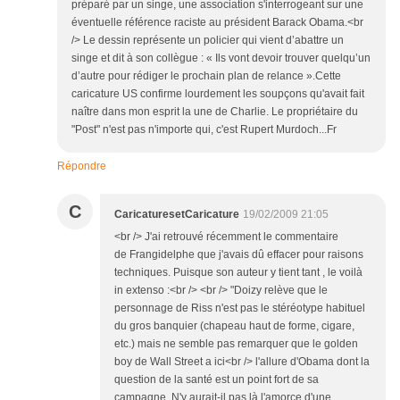
préparé par un singe, une association s'interrogeant sur une
éventuelle référence raciste au président Barack Obama.<br
/> Le dessin représente un policier qui vient d’abattre un
singe et dit à son collègue : « Ils vont devoir trouver quelqu’un
d’autre pour rédiger le prochain plan de relance ».Cette
caricature US confirme lourdement les soupçons qu'avait fait
naître dans mon esprit la une de Charlie. Le propriétaire du
"Post" n'est pas n'importe qui, c'est Rupert Murdoch...Fr
Répondre
C
CaricaturesetCaricature
19/02/2009 21:05
<br /> J'ai retrouvé récemment le commentaire
de Frangidelphe que j'avais dû effacer pour raisons
techniques. Puisque son auteur y tient tant , le voilà
in extenso :<br /> <br /> "Doizy relève que le
personnage de Riss n'est pas le stéréotype habituel
du gros banquier (chapeau haut de forme, cigare,
etc.) mais ne semble pas remarquer que le golden
boy de Wall Street a ici<br /> l'allure d'Obama dont la
question de la santé est un point fort de sa
campagne. N'y aurait-il pas là l'amorce d'une