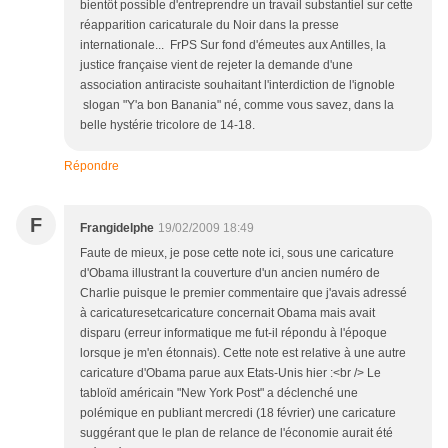
bientôt possible d'entreprendre un travail substantiel sur cette
réapparition caricaturale du Noir dans la presse
internationale... FrPS Sur fond d'émeutes aux Antilles, la
justice française vient de rejeter la demande d'une
association antiraciste souhaitant l'interdiction de l'ignoble
slogan "Y'a bon Banania" né, comme vous savez, dans la
belle hystérie tricolore de 14-18.
Répondre
F
Frangidelphe
19/02/2009 18:49
Faute de mieux, je pose cette note ici, sous une caricature
d'Obama illustrant la couverture d'un ancien numéro de
Charlie puisque le premier commentaire que j'avais adressé
à caricaturesetcaricature concernait Obama mais avait
disparu (erreur informatique me fut-il répondu à l'époque
lorsque je m'en étonnais). Cette note est relative à une autre
caricature d'Obama parue aux Etats-Unis hier :<br /> Le
tabloïd américain "New York Post" a déclenché une
polémique en publiant mercredi (18 février) une caricature
suggérant que le plan de relance de l'économie aurait été