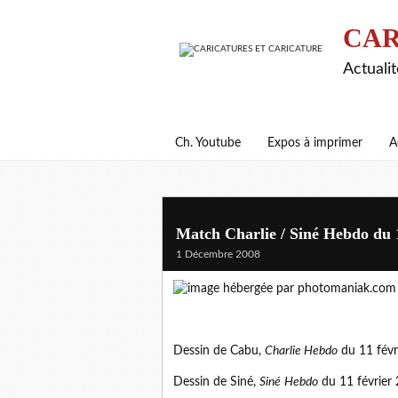
CAR
Actualit
Ch. Youtube
Expos à imprimer
A
Match Charlie / Siné Hebdo du 1
1 Décembre 2008
Dessin de
Cabu
,
Charlie Hebdo
du 11 févr
Dessin de
Siné
,
Siné
Hebdo
du 11 février