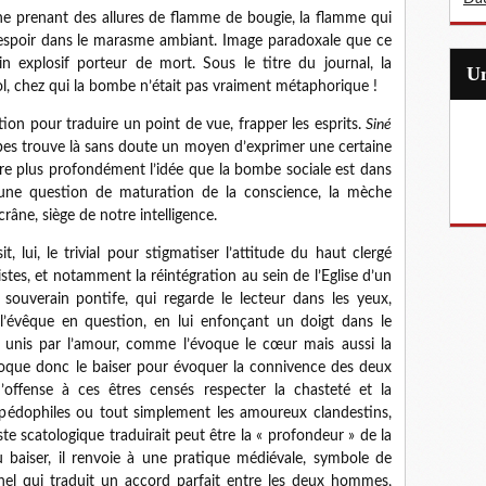
he prenant des allures de flamme de bougie, la flamme qui
 d’espoir dans le marasme ambiant. Image paradoxale que ce
 explosif porteur de mort. Sous le titre du journal, la
l, chez qui la bombe n’était pas vraiment métaphorique !
tion pour traduire un point de vue, frapper les esprits.
Siné
mbes trouve là sans doute un moyen d’exprimer une certaine
être plus profondément l’idée que la bombe sociale est dans
une question de maturation de la conscience, la mèche
râne, siège de notre intelligence.
t, lui, le trivial pour stigmatiser l’attitude du haut clergé
istes, et notamment la réintégration au sein de l’Eglise d’un
 souverain pontife, qui regarde le lecteur dans les yeux,
l’évêque en question, en lui enfonçant un doigt dans le
 unis par l’amour, comme l’évoque le cœur mais aussi la
que donc le baiser pour évoquer la connivence des deux
d’offense à ces êtres censés respecter la chasteté et la
 pédophiles ou tout simplement les amoureux clandestins,
e scatologique traduirait peut être la « profondeur » de la
 baiser, il renvoie à une pratique médiévale, symbole de
onnel qui traduit un accord parfait entre les deux hommes,