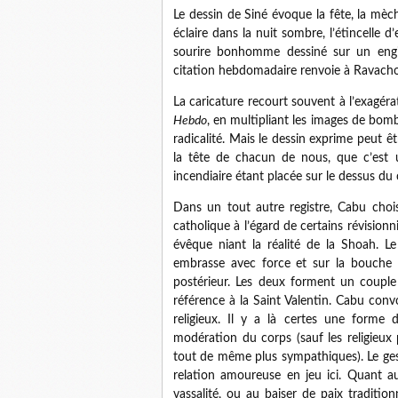
Le dessin de
Siné
évoque la fête, la mèc
éclaire dans la nuit sombre, l’étincelle
sourire bonhomme dessiné sur un engin
citation hebdomadaire renvoie à Ravacho
La caricature recourt souvent à l’exagéra
Hebdo
, en multipliant les images de bo
radicalité. Mais le dessin exprime peut 
la tête de chacun de nous, que c’est 
incendiaire étant placée sur le dessus du c
Dans un tout autre registre,
Cabu
choisi
catholique à l’égard de certains révisionn
évêque niant la réalité de la Shoah. Le
embrasse avec force et sur la bouche 
postérieur. Les deux forment un couple
référence à la Saint Valentin.
Cabu
convo
religieux. Il y a là certes une forme 
modération du corps (sauf les religieux
tout de même plus sympathiques). Le gest
relation amoureuse en jeu ici. Quant au
vassalité, ou au baiser de paix traditi