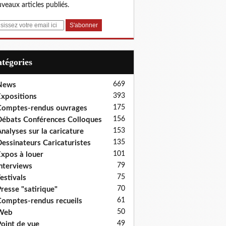
veaux articles publiés.
Catégories
669
News
393
xpositions
175
omptes-rendus ouvrages
156
ébats Conférences Colloques
153
nalyses sur la caricature
135
essinateurs Caricaturistes
101
xpos à louer
79
nterviews
75
estivals
70
resse "satirique"
61
omptes-rendus recueils
50
Web
49
oint de vue