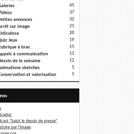
45
aleries
37
idéos
32
etites annonces
21
rrêt sur image
20
idiculosa
19
uiz Jeux
15
ubrique à brac
13
ppels à communication
12
essin de la semaine
5
nimations sketches
5
onservation et valorisation
iens
s
icadoc
cast "Salut le dessin de presse"
istoire par l'image
mier.org