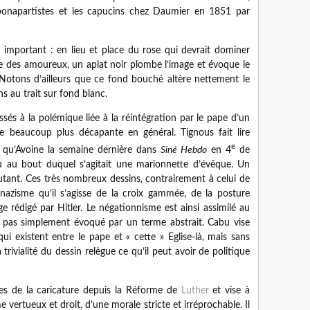
s bonapartistes et les capucins chez Daumier en 1851 par
e important : en lieu et place du rose qui devrait dominer
ête des amoureux, un aplat noir plombe l’image et évoque le
Notons d’ailleurs que ce fond bouché altère nettement le
ins au trait sur fond blanc.
sés à la polémique liée à la réintégration par le pape d’un
re beaucoup plus décapante en général.
Tignous
fait lire
e
 qu’Avoine la semaine dernière dans
Siné
Hebdo
en 4
de
u au bout duquel s’agitait une marionnette d’évêque. Un
utant. Ces très nombreux dessins, contrairement à celui de
nazisme qu’il s’agisse de la croix gammée, de la posture
ge rédigé par Hitler. Le négationnisme est ainsi assimilé au
et pas simplement évoqué par un terme abstrait.
Cabu
vise
ui existent entre le pape et « cette » Eglise-là, mais sans
 trivialité du dessin relègue ce qu’il peut avoir de politique
les de la caricature depuis la Réforme de
Luther
et vise à
 vertueux et droit, d’une morale stricte et irréprochable. Il