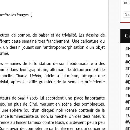
nou
E
raître les images...)
m
a
i
ter de bombe, de baiser et de trivialité. Les dessins de
l
èrent cette semaine très franchement. Une caricature du
e, un dessin jouant sur l’anthropomorphisation d’un objet
#
forme.
#E
#C
es semaines de la fondation de son hebdomadaire à des
#D
omme dans leur graphisme, alternant le détournement de
#A
onnelle.
Charlie Hebdo
, fidèle à lui-même, attaque une
#D
vial, après la saillie grossière de la semaine précédente
#E
#I
ateurs de
Siné
Hebdo
lui accordent une place importante
#F
 eux, en plus de
Siné
, mettent en scène des bombinettes.
#P
 d’une sphère (ou d’un disque) noir (censé contenir de la
#C
sance luminescente ou non, la mèche. Un des dessinateurs
#
rence au lancer fameux contre Bush, qui devient peu à peu
#P
 Sans avoir de compétence particulière en ce qui concerne