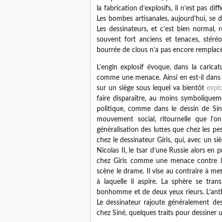
la fabrication d’explosifs, il n’est pas diff
Les bombes artisanales, aujourd’hui, se 
Les dessinateurs, et c’est bien norma
souvent fort anciens et tenaces, stéréo
bourrée de clous n’a pas encore remplacé
L’engin explosif évoque, dans la caricat
comme une menace. Ainsi en est-il dans 
sur un siège sous lequel va bientôt
expl
faire disparaître, au moins symboliquem
politique, comme dans le dessin de
Si
mouvement social, ritournelle que l’o
généralisation des luttes que chez les 
chez le dessinateur
Giris
, qui, avec un si
Nicolas II, le tsar d’une Russie alors en 
chez
Giris
comme une menace contre l’
scène le drame. Il vise au contraire à me
à laquelle il aspire. La sphère se tra
bonhomme et de deux yeux rieurs. L’anth
Le dessinateur rajoute généralement de
chez
Siné
, quelques traits pour dessiner 