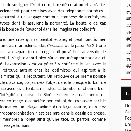
icile de souligner l’écart entre la représentation et la réalité.
#G
déclenchent pour certaines avec des téléphones portables !
#V
l, recourent à un langage commun composé de stéréotypes
#P
types dont ils assurent la pérennité. La bouteille de gaz
#A
 la bombe de Ravachol dans les imaginaires collectifs.
#R
#Q
ure, une crise qui va bientôt éclater, et peut fonctionner
#R
un dessin anticlérical des
Corbeaux
où le pape Pie X trône
oser
la « séparation ». L’engin doit pulvériser l’adversaire, le
#A
ent. Il s’agit d’abord bien sûr d’une métaphore sociale et
#D
né
. L’expression « ça va péter ! » confirme le lien avec le
#A
n retrouve autant chez les optimistes qui aspirent à la
#C
pessimistes qui la redoutent. On retrouve cette même bombe
ècle d’avance, plaçait déjà l’objet dans le presque turban de
prise avec les attentats nihilistes. La bombe fonctionne bien
L
intégrité du
souverain
.
Siné
ne cherche pas à mettre en
ttre en image le caractère bon enfant de l’explosion sociale
Eiri
nsforme en un visage animé d’un large sourire, d’un nez
Car
ropomorphisation n’est pas rare dans le dessin de presse.
Pod
s membres à l’objet ainsi qu’une tête, ou parfois, comme
L'h
un visage humain.
Dau