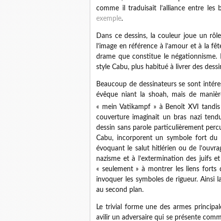
comme il traduisait l’alliance entre le
exemple
.
Dans ce dessins, la couleur joue un rôl
l’image en référence à l’amour et à la f
drame que constitue le négationnisme. 
style
Cabu
, plus habitué à livrer des dess
Beaucoup de dessinateurs se sont intéres
évêque niant la shoah, mais de maniè
«
mein
Vatikampf
» à Benoît XVI tandis
couverture imaginait un bras nazi tend
dessin sans parole particulièrement perc
Cabu
, incorporent un symbole fort du 
évoquant le salut hitlérien ou de l’ouvra
nazisme et à l’extermination des juifs 
« seulement » à montrer les liens forts q
invoquer les symboles de rigueur. Ainsi la
au second plan.
Le trivial forme une des armes principa
avilir un adversaire qui se présente comme