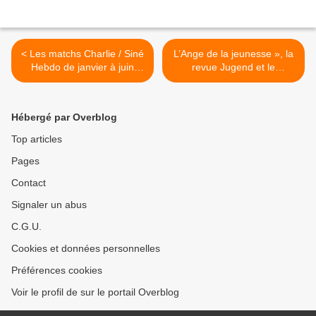
< Les matchs Charlie / Siné
L’Ange de la jeunesse », la
Hebdo de janvier à juin
revue Jugend et le
2009
Jugendstil à Munich >
Hébergé par Overblog
Top articles
Pages
Contact
Signaler un abus
C.G.U.
Cookies et données personnelles
Préférences cookies
Voir le profil de sur le portail Overblog