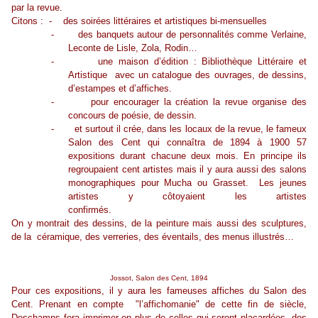
par la revue.
Citons :
-
des soirées littéraires et artistiques bi-mensuelles
-
des banquets autour de personnalités comme Verlaine,
Leconte de Lisle, Zola, Rodin…
-
une maison d’édition : Bibliothèque Littéraire et
Artistique
avec un catalogue des ouvrages, de dessins,
d’estampes et d’affiches.
-
pour encourager la création la revue organise des
concours de poésie, de dessin.
-
et surtout il crée, dans les locaux de la revue, le fameux
Salon des Cent qui connaîtra de 1894 à 1900 57
expositions durant chacune deux mois. En principe ils
regroupaient cent artistes mais il y aura aussi des salons
monographiques pour Mucha ou Grasset.
Les jeunes
artistes y côtoyaient les artistes
confirmés.
On y montrait des dessins, de la peinture mais aussi des sculptures,
de la
céramique, des verreries, des éventails, des menus illustrés…
Jossot, Salon des Cent, 1894
Pour ces expositions, il y aura les fameuses affiches du Salon des
Cent. Prenant en compte "l’affichomanie" de cette fin de siècle,
Deschamps fera imprimer en plus de celles qui seront placardées, des