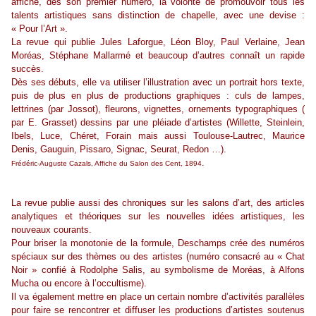
affiche, dès son premier numéro, la volonté de promouvoir tous les
talents artistiques sans distinction de chapelle, avec une devise :
« Pour l’Art ».
La revue qui publie Jules Laforgue, Léon Bloy, Paul Verlaine, Jean
Moréas, Stéphane Mallarmé et beaucoup d’autres connaît un rapide
succès.
Dès ses débuts, elle va utiliser l’illustration avec un portrait hors texte,
puis de plus en plus de productions graphiques : culs de lampes,
lettrines (par Jossot), fleurons, vignettes, ornements typographiques (
par E. Grasset) dessins par une pléiade d’artistes (Willette, Steinlein,
Ibels, Luce, Chéret, Forain mais aussi Toulouse-Lautrec, Maurice
Denis, Gauguin, Pissaro, Signac, Seurat, Redon …).
.
Frédéric-Auguste Cazals, Affiche du Salon des Cent, 1894
La revue publie aussi des chroniques sur les salons d’art, des articles
analytiques et théoriques sur les nouvelles idées artistiques, les
nouveaux courants.
Pour briser la monotonie de la formule, Deschamps crée des numéros
spéciaux sur des thèmes ou des artistes (numéro consacré au « Chat
Noir » confié à Rodolphe Salis, au symbolisme de Moréas, à Alfons
Mucha ou encore à l’occultisme).
Il va également mettre en place un certain nombre d’activités parallèles
pour faire se rencontrer et diffuser les productions d’artistes soutenus