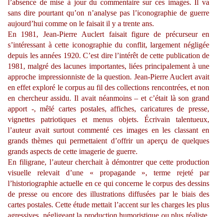
l’absence de mise à jour du commentaire sur ces images. Il va
sans dire pourtant qu’on n’analyse pas l’iconographie de guerre
aujourd’hui comme on le faisait il y a trente ans.
En 1981,
Jean-Pierre
Auclert faisait figure de précurseur en
s’intéressant à cette iconographie du conflit, largement négligée
depuis les années 1920. C’est dire l’intérêt de cette publication de
1981, malgré des lacunes importantes, liées principalement à une
approche impressionniste de la question. Jean-Pierre Auclert avait
en effet exploré le corpus au fil des collections rencontrées, et non
en chercheur assidu. Il avait néanmoins – et c’était là son grand
apport -, mêlé cartes postales, affiches, caricatures de presse,
vignettes patriotiques et menus objets. Écrivain talentueux,
l’auteur avait surtout commenté ces images en les classant en
grands thèmes qui permettaient d’offrir un aperçu de quelques
grands aspects de cette imagerie de guerre.
En filigrane, l’auteur cherchait à démontrer que cette production
visuelle relevait d’une « propagande », terme rejeté par
l’historiographie actuelle en ce qui concerne le corpus des dessins
de presse ou encore des illustrations diffusées par le biais des
cartes postales. Cette étude mettait l’accent sur les charges les plus
agressives, négligeant la production humoristique ou plus réaliste,