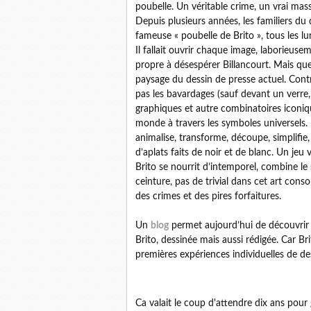
poubelle. Un véritable crime, un vrai ma
Depuis plusieurs années, les familiers du d
fameuse « poubelle de Brito », tous les l
Il fallait ouvrir chaque image, laborieuse
propre à désespérer Billancourt. Mais qu
paysage du dessin de presse actuel. Cont
pas les bavardages (sauf devant un verre, 
graphiques et autre combinatoires iconiq
monde à travers les symboles universels. I
animalise, transforme, découpe, simplifi
d’aplats faits de noir et de blanc. Un jeu 
Brito se nourrit d’intemporel, combine le 
ceinture, pas de trivial dans cet art co
des crimes et des pires forfaitures.
Un
blog
permet aujourd’hui de découvrir 
Brito, dessinée mais aussi rédigée. Car Bri
premières expériences individuelles de dess
Ca valait le coup d'attendre dix ans pour