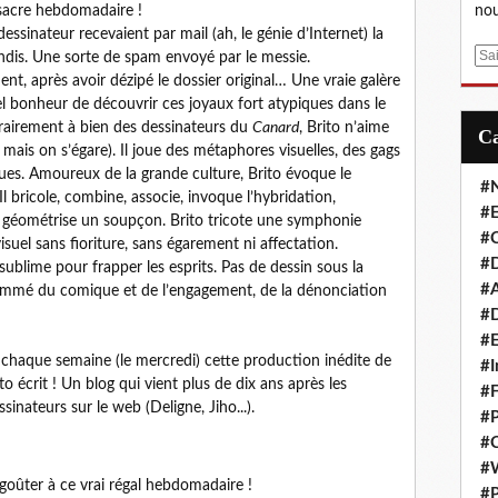
nou
ssacre hebdomadaire !
essinateur recevaient par mail (ah, le génie d’Internet) la
E
undis. Une sorte de spam envoyé par le messie.
m
ment, après avoir dézipé le dossier original… Une vraie galère
a
el bonheur de découvrir ces joyaux fort atypiques dans le
i
rairement à bien des dessinateurs du
Canard
, Brito n’aime
l
mais on s’égare). Il joue des métaphores visuelles, des gags
ues. Amoureux de la grande culture, Brito évoque le
#
l bricole, combine, associe, invoque l’hybridation,
#E
e, géométrise un soupçon. Brito tricote une symphonie
#C
visuel sans fioriture, sans égarement ni affectation.
#D
sublime pour frapper les esprits. Pas de dessin sous la
#A
nsommé du comique et de l’engagement, de la dénonciation
#D
#E
chaque semaine (le mercredi) cette production inédite de
#I
to écrit ! Un blog qui vient plus de dix ans après les
#F
inateurs sur le web (Deligne, Jiho...).
#P
#C
#
 goûter à ce vrai régal hebdomadaire !
#P