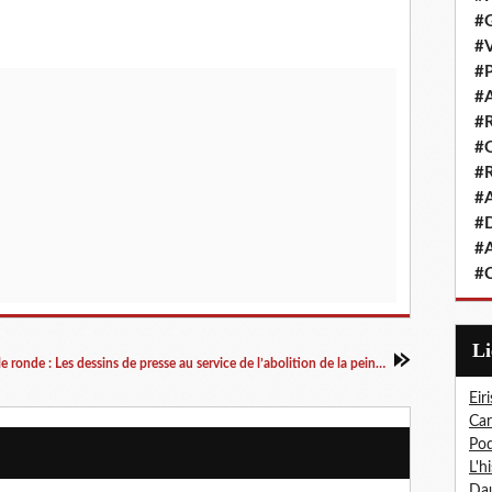
#G
#V
#P
#A
#R
#Q
#R
#A
#D
#A
#C
L
Table ronde : Les dessins de presse au service de l’abolition de la peine de mort
Eiri
Car
Pod
L'h
Dau