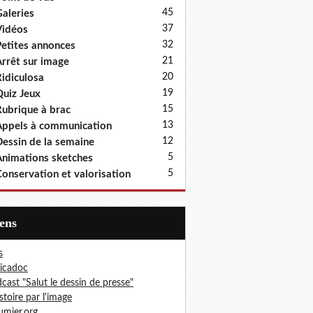
45
aleries
37
idéos
32
etites annonces
21
rrêt sur image
20
idiculosa
19
uiz Jeux
15
ubrique à brac
13
ppels à communication
12
essin de la semaine
5
nimations sketches
5
onservation et valorisation
iens
s
icadoc
cast "Salut le dessin de presse"
istoire par l'image
mier.org