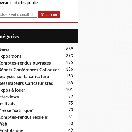
veaux articles publiés.
Catégories
669
News
393
xpositions
175
omptes-rendus ouvrages
156
ébats Conférences Colloques
153
nalyses sur la caricature
135
essinateurs Caricaturistes
101
xpos à louer
79
nterviews
75
estivals
70
resse "satirique"
61
omptes-rendus recueils
50
Web
49
oint de vue