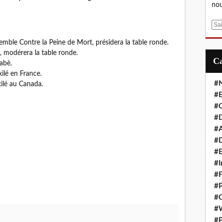
nou
E
m
emble Contre la Peine de Mort, présidera la table ronde.
a
, modérera la table ronde.
i
abè.
l
ilé en France.
#
xilé au Canada.
#E
#C
#D
#A
#D
#E
#I
#F
#P
#C
#
#P