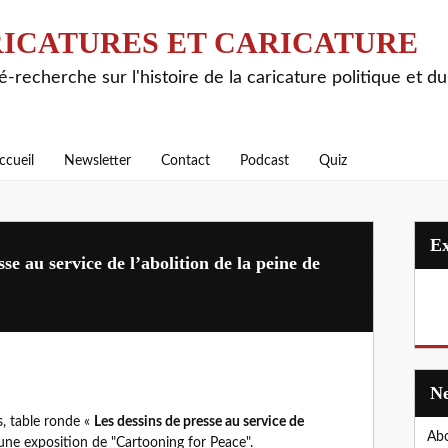
ICATURES ET CARICATURE
é-recherche sur l'histoire de la caricature politique et d
ccueil
Newsletter
Contact
Podcast
Quiz
se au service de l’abolition de la peine de
, table ronde «
Les dessins de presse au service de
Abo
une exposition de "Cartooning for Peace".