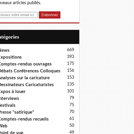
veaux articles publiés.
Catégories
669
News
393
xpositions
175
omptes-rendus ouvrages
156
ébats Conférences Colloques
153
nalyses sur la caricature
135
essinateurs Caricaturistes
101
xpos à louer
79
nterviews
75
estivals
70
resse "satirique"
61
omptes-rendus recueils
50
Web
49
oint de vue