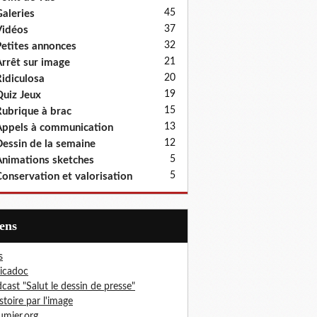
45
aleries
37
idéos
32
etites annonces
21
rrêt sur image
20
idiculosa
19
uiz Jeux
15
ubrique à brac
13
ppels à communication
12
essin de la semaine
5
nimations sketches
5
onservation et valorisation
iens
s
icadoc
cast "Salut le dessin de presse"
istoire par l'image
mier.org