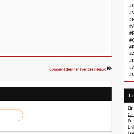
#G
#V
#P
#A
#R
#Q
#R
#A
#D
#A
Comment dessiner avec des ciseaux
#C
L
Eiri
Car
Pod
L'h
Dau