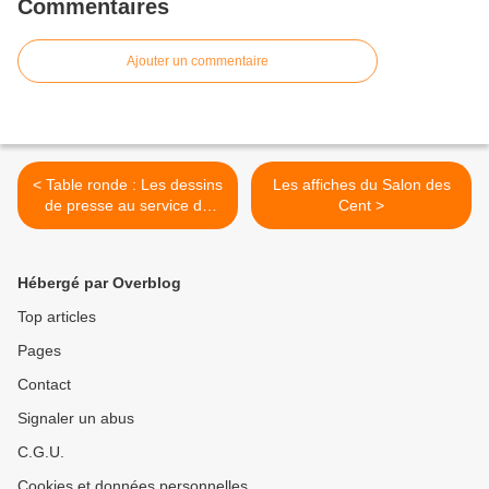
Commentaires
Ajouter un commentaire
< Table ronde : Les dessins
Les affiches du Salon des
de presse au service de
Cent >
l’abolition de la peine de
mort
Hébergé par Overblog
Top articles
Pages
Contact
Signaler un abus
C.G.U.
Cookies et données personnelles