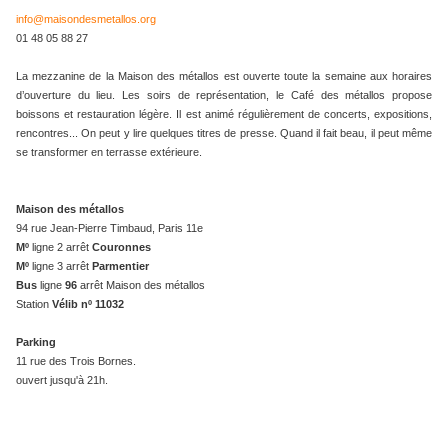
info@maisondesmetallos.org
01 48 05 88 27
La mezzanine de la Maison des métallos est ouverte toute la semaine aux horaires
d’ouverture du lieu. Les soirs de représentation, le Café des métallos propose
boissons et restauration légère. Il est animé régulièrement de concerts, expositions,
rencontres... On peut y lire quelques titres de presse. Quand il fait beau, il peut même
se transformer en terrasse extérieure.
Maison des métallos
94 rue Jean-Pierre Timbaud, Paris 11e
Mº
ligne 2 arrêt
Couronnes
Mº
ligne 3 arrêt
Parmentier
Bus
ligne
96
arrêt Maison des métallos
Station
Vélib nº 11032
Parking
11 rue des Trois Bornes.
ouvert jusqu'à 21h.