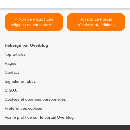
< Non de dieux ! Les
Jossot, Le Fœtus
religions en caricature : le
récalcitrant, éditions
cadeau de noël pas très
Finitude, 2011, 128 p.
chrétien...
Postface d’Henri Viltard >
Hébergé par Overblog
Top articles
Pages
Contact
Signaler un abus
C.G.U.
Cookies et données personnelles
Préférences cookies
Voir le profil de sur le portail Overblog