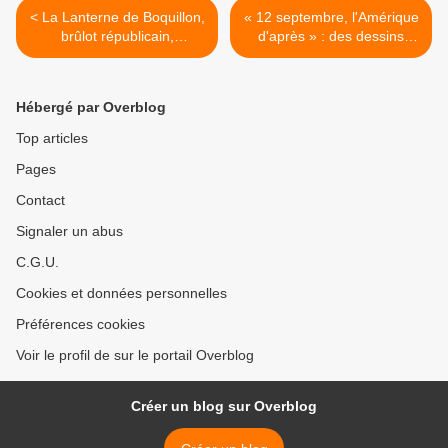
< La Lanterne de Boquillon,
« 12 septembre, l'Amérique
brûlot républicain,
d'après » : des dessins
anticlérical et
pour la paix à Paris >
dysorthographique
Hébergé par Overblog
Top articles
Pages
Contact
Signaler un abus
C.G.U.
Cookies et données personnelles
Préférences cookies
Voir le profil de sur le portail Overblog
Créer un blog sur Overblog