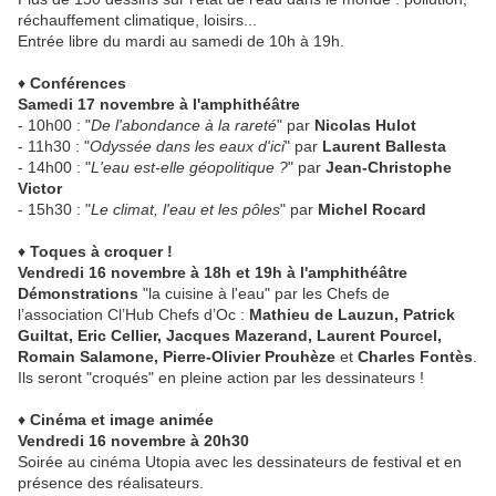
réchauffement climatique, loisirs...
Entrée libre du mardi au samedi de 10h à 19h.
♦
Conférences
Samedi 17 novembre à l'amphithéâtre
- 10h00 : "
De l'abondance à la rareté
" par
Nicolas Hulot
- 11h30 : "
Odyssée dans les eaux d'ici
" par
Laurent Ballesta
- 14h00 : "
L'eau est-elle géopolitique ?
" par
Jean-Christophe
Victor
- 15h30 : "
Le climat, l'eau et les pôles
" par
Michel Rocard
♦
Toques à croquer !
Vendredi 16 novembre à 18h et 19h à l'amphithéâtre
Démonstrations
"la cuisine à l'eau" par les Chefs de
l’association Cl’Hub Chefs d’Oc :
Mathieu de Lauzun, Patrick
Guiltat, Eric Cellier, Jacques Mazerand, Laurent Pourcel,
Romain Salamone, Pierre-Olivier Prouhèze
et
Charles Fontès
.
Ils seront "croqués" en pleine action par les dessinateurs !
♦
Cinéma et image animée
Vendredi 16 novembre à 20h30
Soirée au cinéma Utopia avec les dessinateurs de festival et en
présence des réalisateurs.