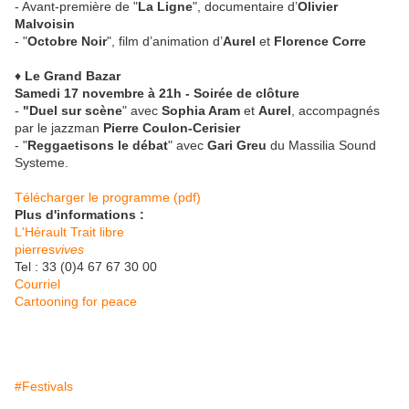
- Avant-première de "
La Ligne
", documentaire d’
Olivier
Malvoisin
- "
Octobre Noir
", film d’animation d’
Aurel
et
Florence Corre
♦
Le Grand Bazar
Samedi 17 novembre à 21h - Soirée de clôture
-
"Duel sur scène
" avec
Sophia Aram
et
Aurel
, accompagnés
par le jazzman
Pierre Coulon-Cerisier
- "
Reggaetisons le débat
" avec
Gari Greu
du Massilia Sound
Systeme.
Télécharger le programme (pdf)
Plus d'informations :
L'Hérault Trait libre
pierres
vives
Tel : 33 (0)4 67 67 30 00
Courriel
Cartooning for peace
#Festivals