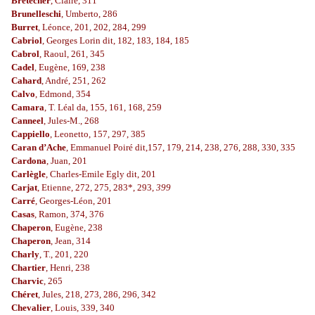
Brétécher
, Claire, 311
Brunelleschi
, Umberto, 286
Burret
, Léonce, 201, 202, 284, 299
Cabriol
, Georges Lorin dit, 182, 183, 184, 185
Cabrol
, Raoul, 261, 345
Cadel
, Eugène, 169, 238
Cahard
, André, 251, 262
Calvo
, Edmond, 354
Camara
, T. Léal da, 155, 161, 168, 259
Canneel
, Jules-M., 268
Cappiello
, Leonetto, 157, 297, 385
Caran d’Ache
, Emmanuel Poiré dit,157, 179, 214, 238, 276, 288, 330, 335
Cardona
, Juan, 201
Carlègle
, Charles-Emile Egly dit, 201
Carjat
, Etienne, 272, 275, 283*, 293,
399
Carré
, Georges-Léon, 201
Casas
, Ramon, 374, 376
Chaperon
, Eugène, 238
Chaperon
, Jean, 314
Charly
, T., 201, 220
Chartier
, Henri, 238
Charvic
, 265
Chéret
, Jules, 218, 273, 286, 296, 342
Chevalier
, Louis, 339, 340