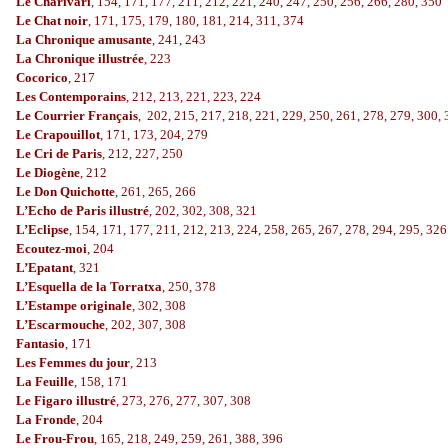
Le Charivari
, 154, 171, 177, 211, 212, 221, 240, 247, 250, 256, 266, 280, 350
Le Chat noir
, 171, 175, 179, 180, 181, 214, 311, 374
La Chronique amusante
, 241, 243
La Chronique illustrée
, 223
Cocorico
, 217
Les Contemporains
, 212, 213, 221, 223, 224
Le Courrier Français
, 202, 215, 217, 218, 221, 229, 250, 261, 278, 279, 300,
Le Crapouillot
, 171, 173, 204, 279
Le Cri de Paris
, 212, 227, 250
Le Diogène
, 212
Le Don Quichotte
, 261, 265, 266
L’Echo de Paris illustré
, 202, 302, 308, 321
L’Eclipse
, 154, 171, 177, 211, 212, 213, 224, 258, 265, 267, 278, 294, 295, 326
Ecoutez-moi
, 204
L’Epatant
, 321
L’Esquella de la Torratxa
, 250, 378
L’Estampe originale
, 302, 308
L’Escarmouche
, 202, 307, 308
Fantasio
, 171
Les Femmes du jour
, 213
La Feuille
, 158, 171
Le Figaro illustré
, 273, 276, 277, 307, 308
La Fronde
, 204
Le Frou-Frou
, 165, 218, 249, 259, 261, 388, 396