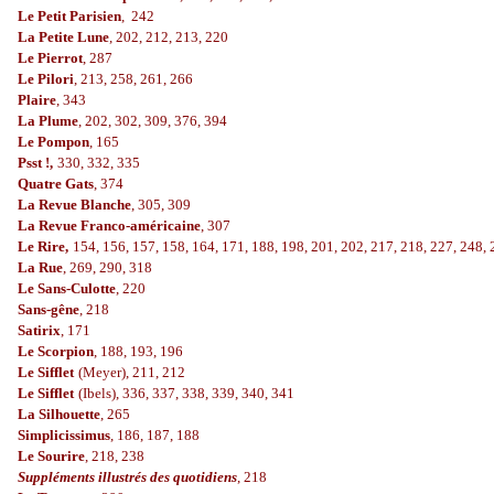
Le Petit Parisien
, 242
La Petite Lune
, 202, 212, 213, 220
Le Pierrot
, 287
Le Pilori
, 213, 258, 261, 266
Plaire
, 343
La Plume
, 202, 302, 309, 376, 394
Le Pompon
, 165
Psst !,
330, 332, 335
Quatre Gats
, 374
La Revue Blanche
, 305, 309
La Revue Franco-américaine
, 307
Le Rire,
154, 156, 157, 158, 164, 171, 188, 198, 201, 202, 217, 218, 227, 248, 
La Rue
, 269, 290, 318
Le Sans-Culotte
, 220
Sans-gêne
, 218
Satirix
, 171
Le Scorpion
, 188, 193, 196
Le Sifflet
(Meyer), 211, 212
Le Sifflet
(Ibels), 336, 337, 338, 339, 340, 341
La Silhouette
, 265
Simplicissimus
, 186, 187, 188
Le Sourire
, 218, 238
Suppléments illustrés des quotidiens
, 218