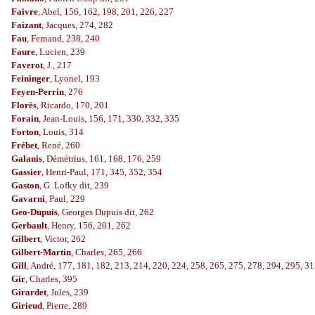
Faivre
, Abel, 156, 162, 198, 201, 226, 227
Faizant
, Jacques, 274, 282
Fau
, Fernand, 238, 240
Faure
, Lucien, 239
Faverot
, J., 217
Feininger
, Lyonel, 193
Feyen-Perrin
, 276
Florès
, Ricardo, 170, 201
Forain
, Jean-Louis, 156, 171, 330, 332, 335
Forton
, Louis, 314
Frébet
, René, 260
Galanis
, Démétrius, 161, 168, 176, 259
Gassier
, Henri-Paul, 171, 345, 352, 354
Gaston
, G. Lofky dit, 239
Gavarni
, Paul, 229
Geo-Dupuis
, Georges Dupuis dit, 262
Gerbault
, Henry, 156, 201, 262
Gilbert
, Victor, 262
Gilbert-Martin
, Charles, 265, 266
Gill
, André, 177, 181, 182, 213, 214, 220, 224, 258, 265, 275, 278, 294, 295, 3
Gir
, Charles, 395
Girardet
, Jules, 239
Girieud
, Pierre, 289