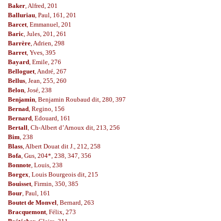
Baker
, Alfred, 201
Balluriau
, Paul, 161, 201
Barcet
, Emmanuel, 201
Baric
, Jules, 201, 261
Barrère
, Adrien, 298
Barret
, Yves, 395
Bayard
, Emile, 276
Belloguet
, André, 267
Bellus
, Jean, 255, 260
Belon
, José, 238
Benjamin
, Benjamin Roubaud dit, 280, 397
Bernad
, Regino, 156
Bernard
, Edouard, 161
Bertall
, Ch-Albert d’Arnoux dit, 213, 256
Bim
, 238
Blass
, Albert Douat dit J., 212, 258
Bofa
, Gus, 204*, 238, 347, 356
Bonnote
, Louis, 238
Borgex
, Louis Bourgeois dit, 215
Bouisset
, Firmin, 350, 385
Bour
, Paul, 161
Boutet de Monvel
, Bernard, 263
Bracquemont
, Félix, 273