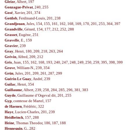
Gleize
, Albert, 197
Gonzague-Privat
, 240, 255
Gosé
, Xavier, 201, 374
Gottlob
, Ferdinand-Louis, 201, 238
Grandjouan
, Jules, 154, 155, 161, 162, 168, 169, 170, 201, 253, 364, 397
Grandville
, Gérard, 154, 177, 212, 252, 288
Grasset
, Eugène, 251
Gravelle
, E., 159
Gravier
, 239
Gray
, Henri, 180, 209, 218, 263, 264
Grévin
, Alfred, 209, 212
Gris
, Juan, 155, 162, 168, 193, 240, 247, 248, 249, 250, 259, 395, 398, 399
Grove
, William-N., 239, 354
Grün
, Jules, 201, 209, 261, 287, 299
Guérin Le Guay
, André, 239
Guilac
, Henri, 354
Guillaume
, Albert, 239, 258, 284, 285, 296, 381, 383
Guydo
, Guillaume d’Orgeval dit, 201, 255
Gyp
, comtesse de Martel, 157
de Haenen
, Frédéric, 322
Haye
, Lucien-Charles, 201, 239
Heidbrinck
, 157, 288
Heine
, Thomas Theodor, 186, 187, 188
Hennequin
, G., 282