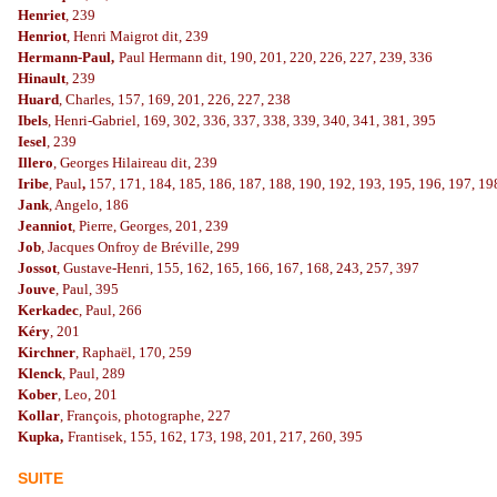
Henriet
, 239
Henriot
, Henri Maigrot dit, 239
Hermann-Paul,
Paul Hermann dit, 190, 201, 220, 226, 227, 239, 336
Hinault
, 239
Huard
, Charles, 157, 169, 201, 226, 227, 238
Ibels
, Henri-Gabriel, 169, 302, 336, 337, 338, 339, 340, 341, 381, 395
Iesel
, 239
Illero
, Georges Hilaireau dit, 239
Iribe
, Paul
,
157, 171, 184, 185, 186, 187, 188, 190, 192, 193, 195, 196, 197, 19
Jank
, Angelo, 186
Jeanniot
, Pierre, Georges, 201, 239
Job
, Jacques Onfroy de Bréville, 299
Jossot
, Gustave-Henri, 155, 162, 165, 166, 167, 168, 243, 257, 397
Jouve
, Paul, 395
Kerkadec
, Paul, 266
Kéry
, 201
Kirchner
, Raphaël, 170, 259
Klenck
, Paul, 289
Kober
, Leo, 201
Kollar
, François, photographe, 227
Kupka,
Frantisek, 155, 162, 173, 198, 201, 217, 260, 395
SUITE