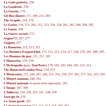
La Gaîté gauloise
, 259
La Gaudriole
, 259
La Gazette,
178
Gil Blas illustré
, 171, 186, 215, 393
The Graphic
, 254, 276
Le Grelot
, 154, 171, 202, 212, 213, 256, 258, 261, 265, 266, 294, 295
Le Gueux
, 209
La Guerre sociale
, 171
Guguss’!!!
, 267, 277
Guignol
, 257
Le Hanneton
, 212, 213, 315
Les Hommes d’aujourd’hui
, 171, 212, 213, 214, 217, 258, 279, 281, 288, 295,
Les Hommes du jour
, 221, 257, 261
L’Humoriste
, 250, 259
L’Hydropathe
(puis,
Tout Paris
), 179, 182, 183, 184, 185, 214, 313
The Illustrated London News
, 254, 273
L’Illustration
, 211, 244, 245, 246, 251, 252, 254, 257, 261, 273, 322, 323, 324
L’Illustré amusant
, 240, 241
L’Illustré national
, et autres titres régionaux, 185
L’Image
, 307, 308
L’Indiscret
, 218, 220, 221, 247, 248, 250
Jean qui rit
, 259
La Jeune garde
, 261
Le Journal amusant
, 171, 211, 212, 218, 260, 291