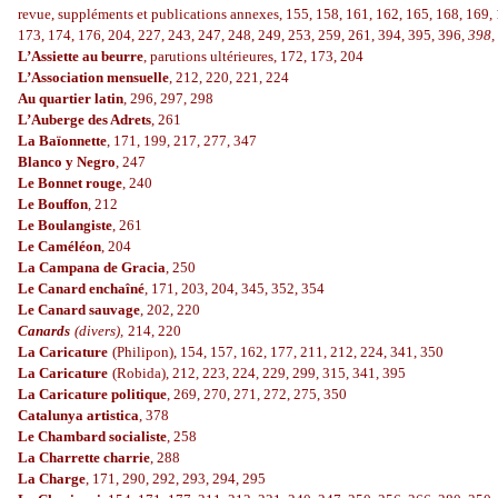
revue, suppléments et publications annexes, 155, 158, 161, 162, 165, 168, 169, 
173, 174, 176, 204, 227, 243, 247, 248, 249, 253, 259, 261, 394, 395, 396,
398,
L’Assiette au beurre
, parutions ultérieures, 172, 173, 204
L’Association mensuelle
, 212, 220, 221, 224
Au quartier latin
, 296, 297, 298
L’Auberge des Adrets
, 261
La Baïonnette
, 171, 199, 217, 277, 347
Blanco y Negro
, 247
Le Bonnet rouge
, 240
Le Bouffon
, 212
Le Boulangiste
, 261
Le Caméléon
, 204
La Campana de Gracia
, 250
Le Canard enchaîné
, 171, 203, 204, 345, 352, 354
Le Canard sauvage
, 202, 220
Canards
(divers),
214, 220
La Caricature
(Philipon), 154, 157, 162, 177, 211, 212, 224, 341, 350
La Caricature
(Robida), 212, 223, 224, 229, 299, 315, 341, 395
La Caricature politique
, 269, 270, 271, 272, 275, 350
Catalunya artistica
, 378
Le Chambard socialiste
, 258
La Charrette charrie
, 288
La Charge
, 171, 290, 292, 293, 294, 295