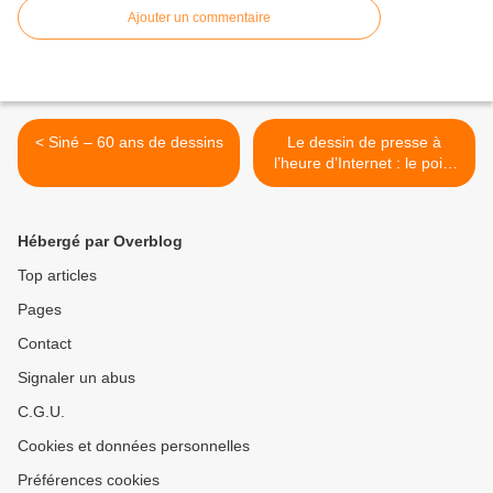
Ajouter un commentaire
< Siné – 60 ans de dessins
Le dessin de presse à
l’heure d’Internet : le point
de vue de Dave Granlund
(USA) >
Hébergé par Overblog
Top articles
Pages
Contact
Signaler un abus
C.G.U.
Cookies et données personnelles
Préférences cookies