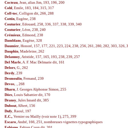
Cocteau
, Jean, alias Jim, 193, 196, 200
Cohl
, Emile, 183, 184, 315, 317
Coll-toc
, Colligon dit, 266, 288
Cottin
, Eugène, 238
Couturier
, Edouard, 258, 336, 337, 338, 339, 340
Couturier
, Léon, 238, 240
Crémieux
, Edmond, 238
Damblans
, Eugène, 328
Daumier
, Honoré, 157, 177, 221, 223, 224, 238, 256, 261, 280, 282, 303, 326, 
Dauphin
, Madeleine, 262
Delannoy
, Aristide, 157, 165, 193, 238, 239, 257
Del Marle
, A. F. Mac Delmarie dit, 161
Delors
, G., 262
Derdy
, 239
Desmoulin
, Fernand, 239
Devos
, ., 268
Dharn
, J. Georges Alphonse Simon, 255
Döes
, Louis Sabattier dit, 170
Dransy
, Jules Isnard dit, 385
Dubout
, Albert, 156
Dufy
, Raoul, 197
E.C.,
Vernier ou Mailly (voir note 1), 275,
399
Escaro
, André, 166, 251, nombreuses vignettes typographiques
Fabiano
, Fabien Coup dit, 201