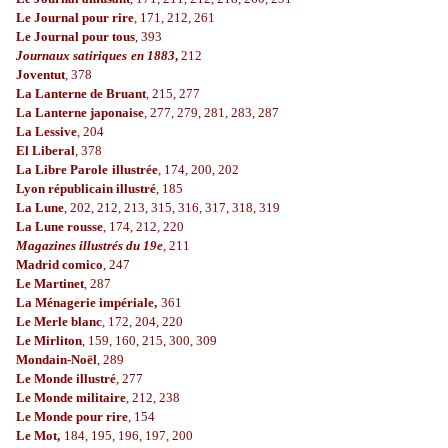
Le Journal pour rire
, 171, 212, 261
Le Journal pour tous
, 393
Journaux satiriques
en 1883
,
212
Joventut
, 378
La Lanterne de Bruant
, 215, 277
La Lanterne japonaise
, 277, 279, 281, 283, 287
La Lessive
, 204
El Liberal
, 378
La Libre Parole
illustrée
, 174, 200, 202
Lyon républicain illustré
, 185
La Lune
, 202, 212, 213, 315, 316, 317, 318, 319
La Lune rousse
, 174, 212, 220
Magazines illustrés du 19e
, 211
Madrid comico
, 247
Le Martinet
, 287
La Ménagerie impériale,
361
Le Merle blanc
, 172, 204, 220
Le Mirliton
, 159, 160, 215, 300, 309
Mondain-Noël
, 289
Le Monde illustré
, 277
Le Monde militaire
, 212, 238
Le Monde pour rire
, 154
Le Mot,
184, 195, 196, 197, 200