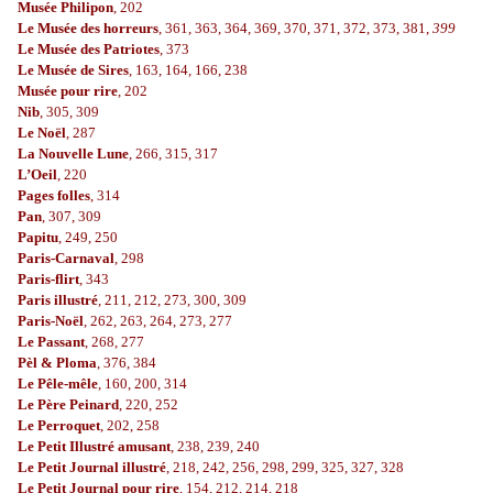
Musée Philipon
, 202
Le Musée des horreurs
, 361, 363, 364, 369, 370, 371, 372, 373, 381,
399
Le Musée des Patriotes
, 373
Le Musée de Sires
, 163, 164, 166, 238
Musée pour rire
, 202
Nib
, 305, 309
Le Noël
, 287
La Nouvelle Lune
, 266, 315, 317
L’Oeil
, 220
Pages folles
, 314
Pan
, 307, 309
Papitu
, 249, 250
Paris-Carnaval
, 298
Paris-flirt
, 343
Paris illustré
, 211, 212, 273, 300, 309
Paris-Noël
, 262, 263, 264, 273, 277
Le Passant
, 268, 277
Pèl & Ploma
, 376, 384
Le Pêle-mêle
, 160, 200, 314
Le Père Peinard
, 220, 252
Le Perroquet
, 202, 258
Le Petit Illustré amusant
, 238, 239, 240
Le Petit Journal illustré
, 218, 242, 256, 298, 299, 325, 327, 328
Le Petit Journal pour rire
, 154, 212, 214, 218