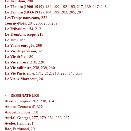
Le Tam-tam
, 290
Le Témoin (1906-1910)
, 184, 190, 192, 193, 217, 239, 247, 248
Le Témoin (1933-1935)
, 184, 199, 203, 205, 207
Les Temps nouveaux,
252
Tourny-Noël,
284, 285, 286, 289
Le Triboulet
, 154, 212
Le Trombinoscope
, 213
Le Tutu
, 165
La Vache enragée
, 299
La Vie de garnison
, 321
La Vie drôle
, 180
La Vie en rose
, 218, 220
La Vie militaire
, 238, 239, 240
La Vie Parisienne
, 171, 212, 218, 223, 343,
398
Le Vieux Marcheur
, 261
·
DESSINATEURS
Abeillé
, Jacques, 202, 238, 314
Amato
, Gennaro d’, 322
Anquetin
, Louis, 158
Auriol
, Georges, 277, 279, 281, 283, 287
Avelot
, Henri, 201
Bac
, Ferdinand, 201