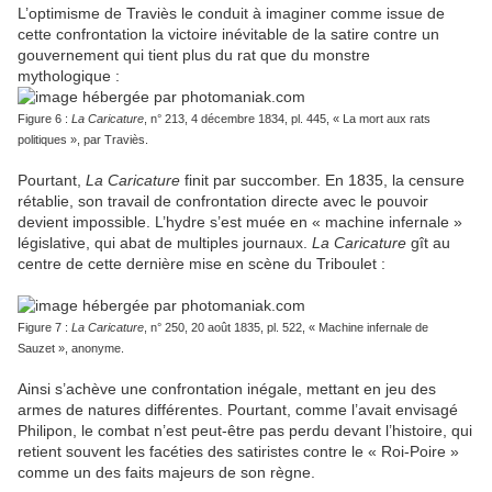
L’optimisme de Traviès le conduit à imaginer comme issue de
cette confrontation la victoire inévitable de la satire contre un
gouvernement qui tient plus du rat que du monstre
mythologique :
Figure 6 :
La Caricature
, n° 213, 4 décembre 1834, pl. 445, « La mort aux rats
politiques », par Traviès.
Pourtant,
La Caricature
finit par succomber. En 1835, la censure
rétablie, son travail de confrontation directe avec le pouvoir
devient impossible. L’hydre s’est muée en « machine infernale »
législative, qui abat de multiples journaux.
La Caricature
gît au
centre de cette dernière mise en scène du Triboulet :
Figure 7 :
La Caricature
, n° 250, 20 août 1835, pl. 522, « Machine infernale de
Sauzet », anonyme.
Ainsi s’achève une confrontation inégale, mettant en jeu des
armes de natures différentes. Pourtant, comme l’avait envisagé
Philipon, le combat n’est peut-être pas perdu devant l’histoire, qui
retient souvent les facéties des satiristes contre le « Roi-Poire »
comme un des faits majeurs de son règne.