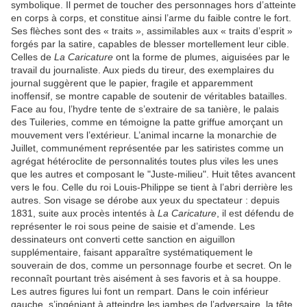
symbolique. Il permet de toucher des personnages hors d’atteinte
en corps à corps, et constitue ainsi l’arme du faible contre le fort.
Ses flèches sont des « traits », assimilables aux « traits d’esprit »
forgés par la satire, capables de blesser mortellement leur cible.
Celles de
La Caricature
ont la forme de plumes, aiguisées par le
travail du journaliste. Aux pieds du tireur, des exemplaires du
journal suggèrent que le papier, fragile et apparemment
inoffensif, se montre capable de soutenir de véritables batailles.
Face au fou, l’hydre tente de s’extraire de sa tanière, le palais
des Tuileries, comme en témoigne la patte griffue amorçant un
mouvement vers l’extérieur. L’animal incarne la monarchie de
Juillet, communément représentée par les satiristes comme un
agrégat hétéroclite de personnalités toutes plus viles les unes
que les autres et composant le "Juste-milieu". Huit têtes avancent
vers le fou. Celle du roi Louis-Philippe se tient à l’abri derrière les
autres. Son visage se dérobe aux yeux du spectateur : depuis
1831, suite aux procès intentés à
La Caricature
, il est défendu de
représenter le roi sous peine de saisie et d’amende. Les
dessinateurs ont converti cette sanction en aiguillon
supplémentaire, faisant apparaître systématiquement le
souverain de dos, comme un personnage fourbe et secret. On le
reconnaît pourtant très aisément à ses favoris et à sa houppe.
Les autres figures lui font un rempart. Dans le coin inférieur
gauche, s’ingéniant à atteindre les jambes de l’adversaire, la tête