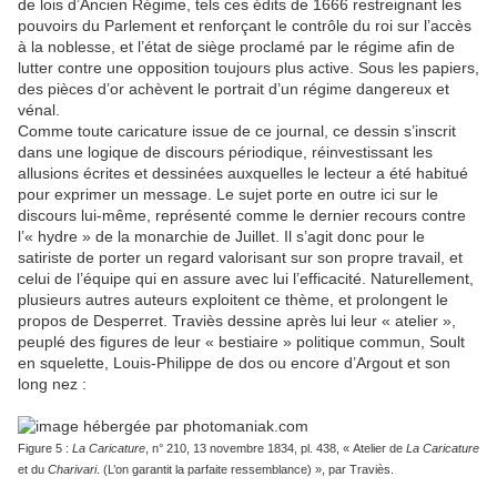
de lois d’Ancien Régime, tels ces édits de 1666 restreignant les
pouvoirs du Parlement et renforçant le contrôle du roi sur l’accès
à la noblesse, et l’état de siège proclamé par le régime afin de
lutter contre une opposition toujours plus active. Sous les papiers,
des pièces d’or achèvent le portrait d’un régime dangereux et
vénal.
Comme toute caricature issue de ce journal, ce dessin s’inscrit
dans une logique de discours périodique, réinvestissant les
allusions écrites et dessinées auxquelles le lecteur a été habitué
pour exprimer un message. Le sujet porte en outre ici sur le
discours lui-même, représenté comme le dernier recours contre
l’« hydre » de la monarchie de Juillet. Il s’agit donc pour le
satiriste de porter un regard valorisant sur son propre travail, et
celui de l’équipe qui en assure avec lui l’efficacité. Naturellement,
plusieurs autres auteurs exploitent ce thème, et prolongent le
propos de Desperret. Traviès dessine après lui leur « atelier »,
peuplé des figures de leur « bestiaire » politique commun, Soult
en squelette, Louis-Philippe de dos ou encore d’Argout et son
long nez :
Figure 5 :
La Caricature
, n° 210, 13 novembre 1834, pl. 438, « Atelier de
La Caricature
et du
Charivari
. (L’on garantit la parfaite ressemblance) », par Traviès.