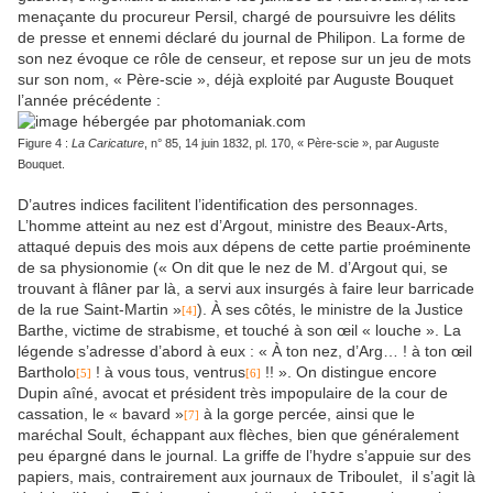
menaçante du procureur Persil, chargé de poursuivre les délits
de presse et ennemi déclaré du journal de Philipon. La forme de
son nez évoque ce rôle de censeur, et repose sur un jeu de mots
sur son nom, « Père-scie », déjà exploité par Auguste Bouquet
l’année précédente :
Figure 4 :
La Caricature
, n° 85, 14 juin 1832, pl. 170, « Père-scie », par Auguste
Bouquet.
D’autres indices facilitent l’identification des personnages.
L’homme atteint au nez est d’Argout, ministre des Beaux-Arts,
attaqué depuis des mois aux dépens de cette partie proéminente
de sa physionomie (« On dit que le nez de M. d’Argout qui, se
trouvant à flâner par là, a servi aux insurgés à faire leur barricade
de la rue Saint-Martin »
). À ses côtés, le ministre de la Justice
[4]
Barthe, victime de strabisme, et touché à son œil « louche ». La
légende s’adresse d’abord à eux : « À ton nez, d’Arg… ! à ton œil
Bartholo
! à vous tous, ventrus
!! ». On distingue encore
[5]
[6]
Dupin aîné, avocat et président très impopulaire de la cour de
cassation, le « bavard »
à la gorge percée, ainsi que le
[7]
maréchal Soult, échappant aux flèches, bien que généralement
peu épargné dans le journal. La griffe de l’hydre s’appuie sur des
papiers, mais, contrairement aux journaux de Triboulet, il s’agit là