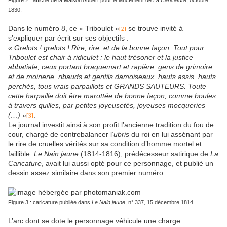
Figure 2 : affiche de la Maison Aubert pour le lancement de
La Caricature
, octobre
1830.
Dans le numéro 8, ce « Triboulet »
se trouve invité à
[2]
s’expliquer par écrit sur ses objectifs :
« Grelots ! grelots ! Rire, rire, et de la bonne façon. Tout pour
Triboulet est chair à ridiculet : le haut trésorier et la justice
abbatiale, ceux portant braquemart et rapière, gens de grimoire
et de moinerie, ribauds et gentils damoiseaux, hauts assis, hauts
perchés, tous vrais parpaillots et GRANDS SAUTEURS. Toute
cette harpaille doit être marottée de bonne façon, comme boules
à travers quilles, par petites joyeusetés, joyeuses mocqueries
(…) »
.
[3]
Le journal investit ainsi à son profit l’ancienne tradition du fou de
cour, chargé de contrebalancer l’
ubris
du roi en lui assénant par
le rire de cruelles vérités sur sa condition d’homme mortel et
faillible.
Le
Nain jaune
(1814-1816), prédécesseur satirique de
La
Caricature
, avait lui aussi opté pour ce personnage, et publié un
dessin assez similaire dans son premier numéro :
Figure 3 : caricature publiée dans
Le Nain jaune
, n° 337, 15 décembre 1814.
L’arc dont se dote le personnage véhicule une charge