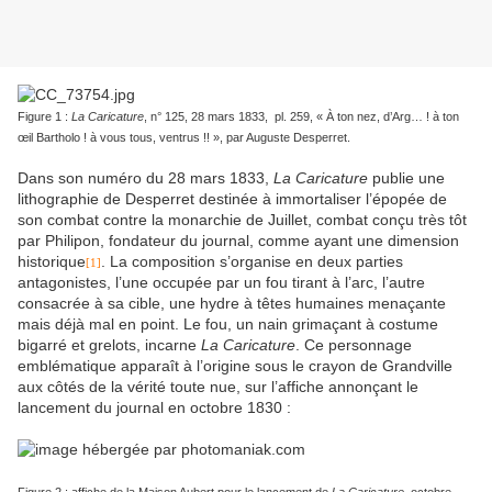
Figure 1 :
La Caricature
, n° 125, 28 mars 1833, pl. 259, « À ton nez, d’Arg… ! à ton
œil Bartholo ! à vous tous, ventrus !! », par Auguste Desperret.
Dans son numéro du 28 mars 1833,
La Caricature
publie une
lithographie de Desperret destinée à immortaliser l’épopée de
son combat contre la monarchie de Juillet, combat conçu très tôt
par Philipon, fondateur du journal, comme ayant une dimension
historique
. La composition s’organise en deux parties
[1]
antagonistes, l’une occupée par un fou tirant à l’arc, l’autre
consacrée à sa cible, une hydre à têtes humaines menaçante
mais déjà mal en point. Le fou, un nain grimaçant à costume
bigarré et grelots, incarne
La Caricature
. Ce personnage
emblématique apparaît à l’origine sous le crayon de Grandville
aux côtés de la vérité toute nue, sur l’affiche annonçant le
lancement du journal en octobre 1830 :