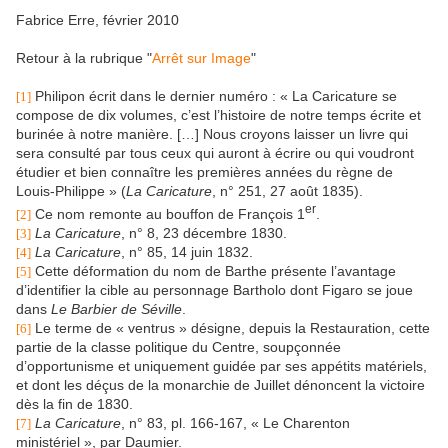
Fabrice Erre, février 2010
Retour à la rubrique "
Arrêt sur Image
"
Philipon écrit dans le dernier numéro : « La Caricature se
[1]
compose de dix volumes, c’est l’histoire de notre temps écrite et
burinée à notre manière. […] Nous croyons laisser un livre qui
sera consulté par tous ceux qui auront à écrire ou qui voudront
étudier et bien connaître les premières années du règne de
Louis-Philippe » (
La Caricature
, n° 251, 27 août 1835).
er
Ce nom remonte au bouffon de François 1
.
[2]
La Caricature
, n° 8, 23 décembre 1830.
[3]
La Caricature
, n° 85, 14 juin 1832.
[4]
Cette déformation du nom de Barthe présente l’avantage
[5]
d’identifier la cible au personnage Bartholo dont Figaro se joue
dans
Le Barbier de Séville
.
Le terme de « ventrus » désigne, depuis la Restauration, cette
[6]
partie de la classe politique du Centre, soupçonnée
d’opportunisme et uniquement guidée par ses appétits matériels,
et dont les déçus de la monarchie de Juillet dénoncent la victoire
dès la fin de 1830.
La Caricature
, n° 83, pl. 166-167, « Le Charenton
[7]
ministériel », par Daumier.