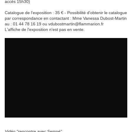
accès 15h30)
Catalogue de l'exposition : 35 € - Possibilité d'obtenir le catalogue
par correspondance en contactant : Mme Vanessa Dubost-Martin
au : 01 44 78 16 19 ou vdubostmartin@flammarion.fr
L'affiche de l'exposition n'est pas en vente.
Vidéo "rencontre avec Sempé"