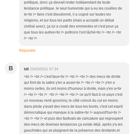
politique, donc ça devrait rester indépendant de toute
tendance politique. le seul humoriste qui a eu les couilles de
le<br /> faire c'est dieudonné, il a cogné sur toutes les
religions, et sur tous les partis (mais a accepté un débat
civilisé avec), ça lui a couté des emmerdes et c'est pour ça
que tous les autres<br /> poltrons l'ont lâché<br /> <br /> <br
/> <br />
Répondre
B
bill
25/03/2011 07:34
<br /> <br /> c'est faux<br /> <br /> <br /> des mecs de droite
qui font de la satire y'en a aussi<br /> <br /> <br /> y'en a
moins certes, ils ont moins d'humour à droite, mais y'en a<br
/> <br /> <br /> <br /> <br /> <br /> ce qu'il faut à ce pays c'est
un nouveau rené goscinny, le côté coincé du cul en moins.
dans pilote y'avait des mecs de tous les bords, c'est cet esprit
démocratique qui manque à la satire<br /> aujourd'hui<br />
<br /> <br /> et puis des fastivals de caricature qui regroupent
des mecs de diverses tendances ça existe déjà. après y'a les
gauchistes qui se plaignent de la présence des droitards et