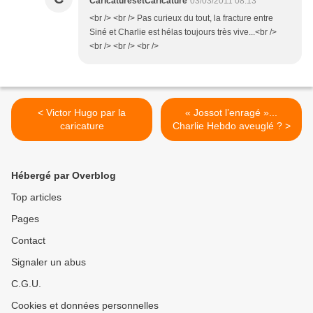
CaricaturesetCaricature
03/03/2011 08:13
<br /> <br /> Pas curieux du tout, la fracture entre
Siné et Charlie est hélas toujours très vive...<br />
<br /> <br /> <br />
< Victor Hugo par la
« Jossot l’enragé »...
caricature
Charlie Hebdo aveuglé ? >
Hébergé par Overblog
Top articles
Pages
Contact
Signaler un abus
C.G.U.
Cookies et données personnelles