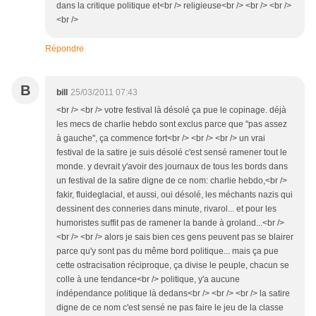
dans la critique politique et<br /> religieuse<br /> <br /> <br />
<br />
Répondre
B
bill
25/03/2011 07:43
<br /> <br /> votre festival là désolé ça pue le copinage. déjà
les mecs de charlie hebdo sont exclus parce que "pas assez
à gauche", ça commence fort<br /> <br /> <br /> un vrai
festival de la satire je suis désolé c'est sensé ramener tout le
monde. y devrait y'avoir des journaux de tous les bords dans
un festival de la satire digne de ce nom: charlie hebdo,<br />
fakir, fluideglacial, et aussi, oui désolé, les méchants nazis qui
dessinent des conneries dans minute, rivarol... et pour les
humoristes suffit pas de ramener la bande à groland...<br />
<br /> <br /> alors je sais bien ces gens peuvent pas se blairer
parce qu'y sont pas du même bord politique... mais ça pue
cette ostracisation réciproque, ça divise le peuple, chacun se
colle à une tendance<br /> politique, y'a aucune
indépendance politique là dedans<br /> <br /> <br /> la satire
digne de ce nom c'est sensé ne pas faire le jeu de la classe