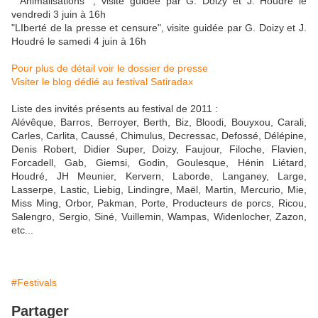
" Animalisations ", visite guidée par G. Doizy et J. Houdré le
vendredi 3 juin à 16h
"LIberté de la presse et censure", visite guidée par G. Doizy et J.
Houdré le samedi 4 juin à 16h
Pour plus de détail voir le dossier de presse
Visiter le blog dédié au festival Satiradax
Liste des invités présents au festival de 2011 :
Alévêque, Barros, Berroyer, Berth, Biz, Bloodi, Bouyxou, Carali,
Carles, Carlita, Caussé, Chimulus, Decressac, Defossé, Délépine,
Denis Robert, Didier Super, Doizy, Faujour, Filoche, Flavien,
Forcadell, Gab, Giemsi, Godin, Goulesque, Hénin Liétard,
Houdré, JH Meunier, Kervern, Laborde, Langaney, Large,
Lasserpe, Lastic, Liebig, Lindingre, Maël, Martin, Mercurio, Mie,
Miss Ming, Orbor, Pakman, Porte, Producteurs de porcs, Ricou,
Salengro, Sergio, Siné, Vuillemin, Wampas, Widenlocher, Zazon,
etc...
#Festivals
Partager