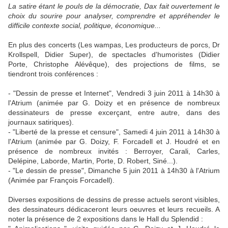
La satire étant le pouls de la démocratie, Dax fait ouvertement le
choix du sourire pour analyser, comprendre et appréhender le
difficile contexte social, politique, économique...
En plus des concerts (Les wampas, Les producteurs de porcs, Dr
Krollspell, Didier Super), de spectacles d'humoristes (Didier
Porte, Christophe Alévêque), des projections de films, se
tiendront trois conférences :
- "Dessin de presse et Internet", Vendredi 3 juin 2011 à 14h30 à
l'Atrium (animée par G. Doizy et en présence de nombreux
dessinateurs de presse excerçant, entre autre, dans des
journaux satiriques).
- "Liberté de la presse et censure", Samedi 4 juin 2011 à 14h30 à
l'Atrium (animée par G. Doizy, F. Forcadell et J. Houdré et en
présence de nombreux invités : Berroyer, Carali, Carles,
Delépine, Laborde, Martin, Porte, D. Robert, Siné...).
- "Le dessin de presse", Dimanche 5 juin 2011 à 14h30 à l'Atrium
(Animée par François Forcadell).
Diverses expositions de dessins de presse actuels seront visibles,
des dessinateurs dédicaceront leurs oeuvres et leurs recueils. A
noter la présence de 2 expositions dans le Hall du Splendid :