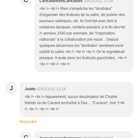
C
CaricaturesetCaricature
20/03/2011 22:08
<br /> <br /> Rien n'empêche les "droitistes"
d'organiser des festivals de la satire, de publier des
journaux satiriques, etc. Ils l'ont fait avec brio à
certaines époques, certains passant, à la fin des<br
/> années 1930 par exemple, de "l'opposition
nationale" à la collaboration pro nazie... Depuis
quelques décennies les "droitistes" semblent avoir
oublié la satire.<br /> <br /> <br /> On le regretterait
presque. Il reste donc les festivals gauchistes...<br />
<br /> <br /> <br />
J
Jeddo
02/03/2011 23:18
<br /> <br /> Apparement, aucun dessinateur de Charlie
Hebdo ou du Canard enchaîné à Dax… "Curieux", non ?<br
/> <br /> <br /> <br />
Répondre
C