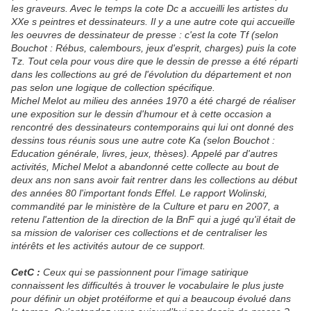
les graveurs. Avec le temps la cote Dc a accueilli les artistes du
XXe s peintres et dessinateurs. Il y a une autre cote qui accueille
les oeuvres de dessinateur de presse : c'est la cote Tf (selon
Bouchot : Rébus, calembours, jeux d'esprit, charges) puis la cote
Tz. Tout cela pour vous dire que le dessin de presse a été réparti
dans les collections au gré de l'évolution du département et non
pas selon une logique de collection spécifique.
Michel Melot au milieu des années 1970 a été chargé de réaliser
une exposition sur le dessin d'humour et à cette occasion a
rencontré des dessinateurs contemporains qui lui ont donné des
dessins tous réunis sous une autre cote Ka (selon Bouchot :
Education générale, livres, jeux, thèses). Appelé par d'autres
activités, Michel Melot a abandonné cette collecte au bout de
deux ans non sans avoir fait rentrer dans les collections au début
des années 80 l'important fonds Effel. Le rapport Wolinski,
commandité par le ministère de la Culture et paru en 2007, a
retenu l'attention de la direction de la BnF qui a jugé qu'il était de
sa mission de valoriser ces collections et de centraliser les
intérêts et les activités autour de ce support.
CetC :
Ceux qui se passionnent pour l’image satirique
connaissent les difficultés à trouver le vocabulaire le plus juste
pour définir un objet protéiforme et qui a beaucoup évolué dans