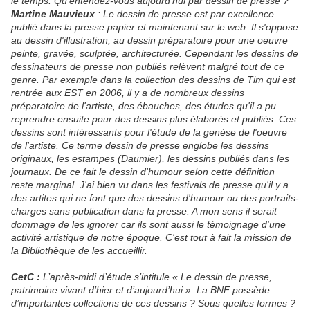
le temps. Qu’entendez-vous aujourd’hui par dessin de presse ?
Martine Mauvieux
: Le dessin de presse est par excellence
publié dans la presse papier et maintenant sur le web. Il s'oppose
au dessin d'illustration, au dessin préparatoire pour une oeuvre
peinte, gravée, sculptée, architecturée. Cependant les dessins de
dessinateurs de presse non publiés relèvent malgré tout de ce
genre. Par exemple dans la collection des dessins de Tim qui est
rentrée aux EST en 2006, il y a de nombreux dessins
préparatoire de l'artiste, des ébauches, des études qu'il a pu
reprendre ensuite pour des dessins plus élaborés et publiés. Ces
dessins sont intéressants pour l'étude de la genèse de l'oeuvre
de l'artiste. Ce terme dessin de presse englobe les dessins
originaux, les estampes (Daumier), les dessins publiés dans les
journaux. De ce fait le dessin d'humour selon cette définition
reste marginal. J'ai bien vu dans les festivals de presse qu'il y a
des artites qui ne font que des dessins d'humour ou des portraits-
charges sans publication dans la presse. A mon sens il serait
dommage de les ignorer car ils sont aussi le témoignage d'une
activité artistique de notre époque. C'est tout à fait la mission de
la Bibliothèque de les accueillir.
CetC :
L’après-midi d’étude s’intitule « Le dessin de presse,
patrimoine vivant d’hier et d’aujourd’hui ». La BNF possède
d’importantes collections de ces dessins ? Sous quelles formes ?