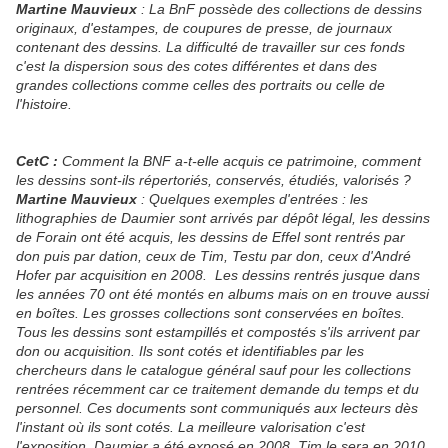
Martine Mauvieux
: La BnF possède des collections de dessins
originaux, d'estampes, de coupures de presse, de journaux
contenant des dessins. La difficulté de travailler sur ces fonds
c'est la dispersion sous des cotes différentes et dans des
grandes collections comme celles des portraits ou celle de
l'histoire.
CetC :
Comment la BNF a-t-elle acquis ce patrimoine, comment
les dessins sont-ils répertoriés, conservés, étudiés, valorisés ?
Martine Mauvieux
: Quelques exemples d'entrées : les
lithographies de Daumier sont arrivés par dépôt légal, les dessins
de Forain ont été acquis, les dessins de Effel sont rentrés par
don puis par dation, ceux de Tim, Testu par don, ceux d'André
Hofer par acquisition en 2008. Les dessins rentrés jusque dans
les années 70 ont été montés en albums mais on en trouve aussi
en boîtes. Les grosses collections sont conservées en boîtes.
Tous les dessins sont estampillés et compostés s'ils arrivent par
don ou acquisition. Ils sont cotés et identifiables par les
chercheurs dans le catalogue général sauf pour les collections
rentrées récemment car ce traitement demande du temps et du
personnel. Ces documents sont communiqués aux lecteurs dès
l'instant où ils sont cotés. La meilleure valorisation c'est
l'exposition. Daumier a été exposé en 2008, Tim le sera en 2010