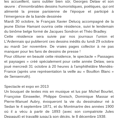
les accueillent, sans oublier bien sûr, Georges Delaw et son
œuvre : d'innombrables dessins humoristiques, poétiques, qui ont
alimenté la presse parisienne de l'époque et participé à
l'émergence de la bande dessinée
Mardi 30 octobre, le Français Xavier Delucq accompagné de la
jeune Eloïse Hamant ouvrira cette résidence, suivi le lendemain
du binôme belge formé de Jacques Sondron et Théo Bradley.
Cette résidence sera suivie par nos journaux l'union et
L'Ardennais qui publieront ces dessins inédits du lundi 29 octobre
au mardi 1er novembre. De vraies pages collector à ne pas
manquer pour les fans de dessins de presse !
Pour clôturer en beauté cette résidence, le spectacle « Passages
et paysages » créé spécialement pour cette année Delaw, sera
joué mercredi 31 octobre à 20 heures à l'amphithéâtre Mendès-
France (après une représentation la veille au « Bouillon Blanc »
de Sensenruth).
Spectacle et expo en 2013
Un bouquet de textes mis en musique et lus par Michel Bourlet,
Françoise Einsweiler, Philippe Greisch, Dominique Massar et
Pierre-Manuel Aubry, évoqueront la vie du dessinateur né à
Sedan le 4 septembre 1871, et du Montmartre des années 1900
où il a vécu à partir de 1893 (avec son compatriote Jules
Depaquit) et travaillé jusqu'à son décès, le 8 décembre 1938.